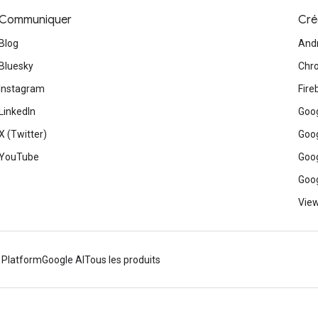
Communiquer
Cré
Blog
And
Bluesky
Chr
Instagram
Fire
LinkedIn
Goog
X (Twitter)
Goog
YouTube
Goog
Goog
View
 Platform
Google AI
Tous les produits