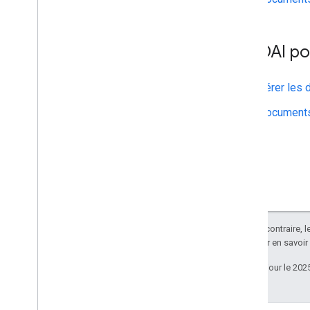
API DAI po
Gérer les 
Documents
Sauf indication contraire, 
Apache 2.0
. Pour en savoir
Dernière mise à jour le 202