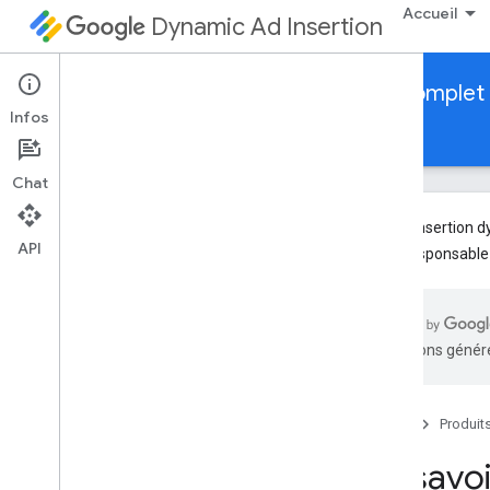
Accueil
Dynamic Ad Insertion
API d'insertion dynamique d'annonce complet
Infos
Guides
Référence
Chat
L'API d'insertion 
API
votre responsable
Aperçu
En savoir plus sur l'API Full Service
DAI
traductions généré
Authentifier les requêtes avec un jeton
HMAC
Développer
Accueil
Produit
Gérer les diffusions en direct avec
En savoi
l'insertion dynamique d'annonces