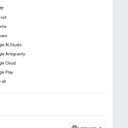
er
roid
ome
base
le AI Studio
le Antigravity
le Cloud
le Play
 all