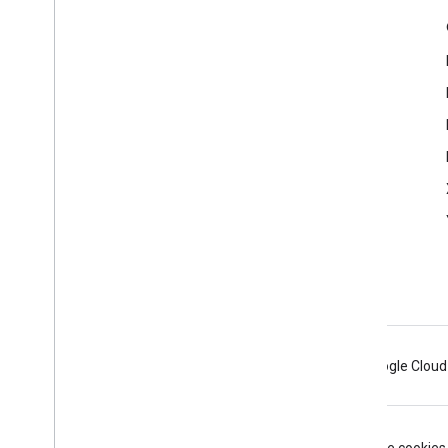
Échanger
Google Developer Program
Google Developer Groups
Google Developer Experts
Accelerators
Google Cloud & NVIDIA
Android
Chrome
Firebase
Google Cloud