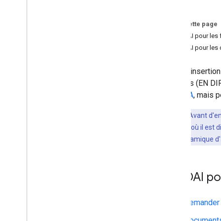
Demander des flux de VOD d'insertion
dynamique d'annonce
Implémenter Ad
Choices
Sur cette page
Activer les annonces désactivables
API DAI pour les
dans les flux VOD
API DAI pour les 
L'API d'inserti
linéaires (EN D
DAI IMA
, mais p
Point clé
:Avant d'en
plates-formes où il est 
d'insertion dynamique d
API DAI po
Demander d
Documents