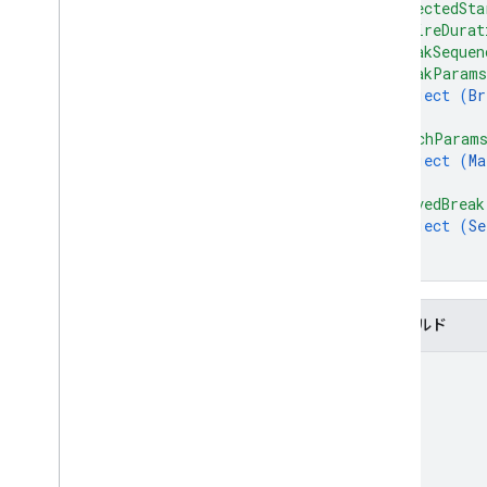
"expectedSta
"expireDurat
"breakSequen
"breakParam
object (
Br
}
,
"matchParam
object (
Ma
}
,
"servedBreak
object (
Se
}
}
フィールド
name