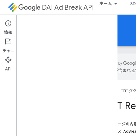
ホーム
SD
DAI Ad Break API
Ad Break API
情報
ガイド
リファレンス
チャット
API
は誤りが含まれる
概要
v1
ホーム
プロダ
REST リソース
ad
Break
.
networks
.
assets
.
ad
Breaks
REST Re
ad
Break
.
networks
.
custom
Assets
.
ad
Breaks
Networks
.
assets
.
ad
Breaks
このページの内
Networks
.
custom
Assets
.
ad
Breaks
リソース: AdBrea
Networks
.
sources
.
content
.
ad
Breaks