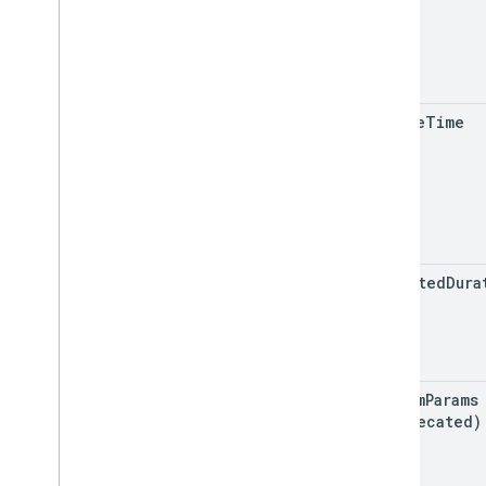
create
Time
expected
Dura
custom
Params
(deprecated)