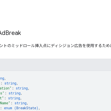
Ad
Break
ントのミッドロール挿入点にディシジョン広告を使用するため
ing
,
"
: 
string
,
ation"
: 
string
,
ms"
: 
string
,
t"
: 
string
,
eName"
: 
string
,
: 
enum (
BreakState
)
,