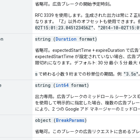
省略可。広告ブレークの開始予定時刻。
RFC 3339 を使用します。生成された出力は常に Z 
なります。「Z」以外のオフセットも使用できます。例
02T15:01:23.045123456Z"
"2014-10-02T15:0
、
on
string (
Duration
format)
省略可。expectedStartTime + expireDurat
expectedStartTime が設定されていない場合、広告ブ
限切れになります。デフォルト: 30 分 最小: 5 分 最大: 
s
"3.5s"
で終わる小数 9 桁までの秒単位の期間。例:
e
string (
int64
format)
出力専用。広告ブレークのミッドロール シーケンス ID。breakP
を使用して明示的に指定した場合、複数の広告ブレークで同
により、2 つの Google アド マネージャーのミ
object (
BreakParams
)
省略可。このブレークの広告リクエストに含めるブレ