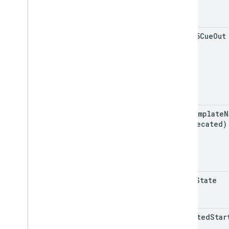
scte35Cue
Out
pod
Template
N
(deprecated)
break
State
expected
Star