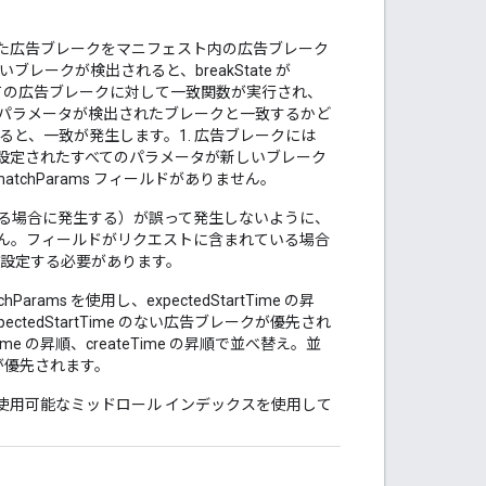
成された広告ブレークをマニフェスト内の広告ブレーク
ークが検出されると、breakState が
ての広告ブレークに対して一致関数が実行され、
べてのパラメータが検出されたブレークと一致するかど
と、一致が発生します。1. 広告ブレークには
ルドで設定されたすべてのパラメータが新しいブレーク
atchParams フィールドがありません。
存在する場合に発生する）が誤って発生しないように、
きません。フィールドがリクエストに含まれている場合
を設定する必要があります。
ams を使用し、expectedStartTime の昇
pectedStartTime のない広告ブレークが優先され
rtTime の昇順、createTime の昇順で並べ替え。並
ークが優先されます。
次に使用可能なミッドロール インデックスを使用して