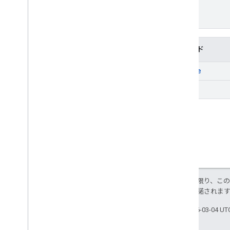
メソッド
create
list
特に記載のない限り、こ
ス
により使用許諾されま
最終更新日 2026-03-04 U