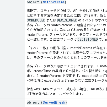
object (
MatchParams
)
省略可。スティッチド DAI で、API を介して作
と照合する方法を決定するために使用されます。新しいブレ
SCHEDULED
DECISIONED
または
のイベントのすべ
広告ブレークの matchParams で設定されたす
うかが確認されます。次のいずれかの条件が満たされる
matchParams フィールドがあり、そのフィー
DECISIONED
と一致します。2. 広告ブレークは
で、m
「すべて一致」の動作（空の matchParams が
matchParams が設定されている場合は空にで
は、そのフィールドの少なくとも 1 つのフィールド
広告ブレークは次の順序でチェックされます。1. matchPar
順、createTime の昇順で並べ替え。並べ替え時に ex
ます。2. matchParams を使用せず、expectedSta
べ替え時に expectedStartTime のない広告ブレ
保留中の EABN がすべて一致しない場合、DAI は
JIT 判定動作にフォールバックします。
object (
ServedBreak
)