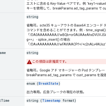
エストに含める Key-Value ペアです。例: 'key1=value&ke
キーを使用して、breakParams.ad_tag_params で
string
省略可。scte35 キューアウトの Base64 エンコード データです
コマンドを含めることができます。例: - time_signal()
「/DA0AAAAAAAA///wBQb+cr0AUAAeAhxDVUVJSA
g==」 - splice_insert() の場合:
「/DAvAAAAAAAA///wFAVIAACPf+/+c2nALv4AU
ame
string
この項目は非推奨です。
省略可。Google アド マネージャーの Pod テンプレ
breakParams.ad_tag_params で cust_param
enum (
BreakState
)
出力専用。広告ブレークの現在の状態。
t
Time
string (
Timestamp
format)