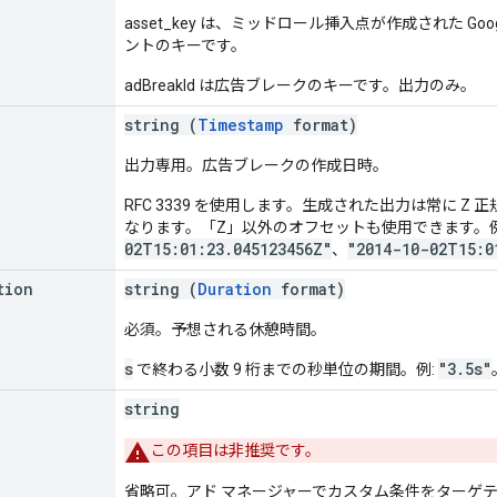
asset_key は、ミッドロール挿入点が作成された Go
ントのキーです。
adBreakId は広告ブレークのキーです。出力のみ。
string (
Timestamp
format)
出力専用。広告ブレークの作成日時。
RFC 3339 を使用します。生成された出力は常に Z 
なります。「Z」以外のオフセットも使用できます。例
02T15:01:23.045123456Z"
"2014-10-02T15:0
、
tion
string (
Duration
format)
必須。予想される休憩時間。
s
"3.5s"
で終わる小数 9 桁までの秒単位の期間。例:
string
この項目は非推奨です。
省略可。アド マネージャーでカスタム条件をターゲ