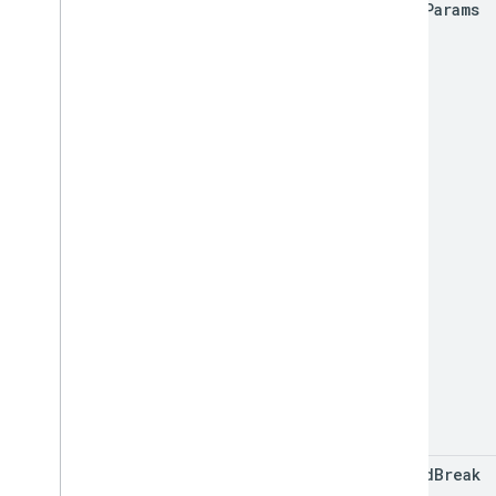
match
Params
served
Break