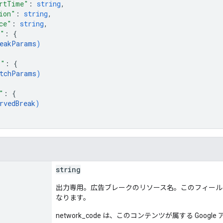
rtTime"
: 
string
,
ion"
: 
string
,
ce"
: 
string
,
s"
: 
{
eakParams
)
s"
: 
{
tchParams
)
"
: 
{
rvedBreak
)
string
出力専用。広告ブレークのリソース名。このフィールドの形
なります。
network_code は、このコンテンツが属する Goo