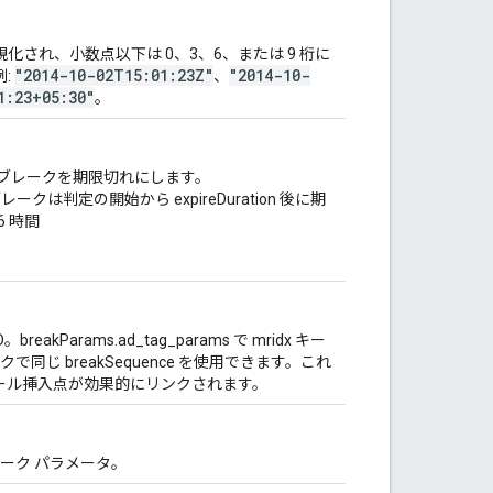
正規化され、小数点以下は 0、3、6、または 9 桁に
"2014-10-02T15:01:23Z"
"2014-10-
:
、
1:23+05:30"
。
ion で広告ブレークを期限切れにします。
レークは判定の開始から expireDuration 後に期
6 時間
。
arams.ad_tag_params で mridx キー
じ breakSequence を使用できます。これ
ッドロール挿入点が効果的にリンクされます。
ーク パラメータ。