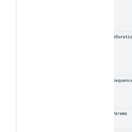
expire
Durati
break
Sequenc
break
Params