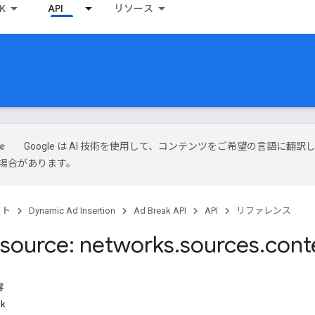
K
API
リソース
Google は AI 技術を使用して、コンテンツをご希望の言語に翻訳
場合があります。
クト
Dynamic Ad Insertion
Ad Break API
API
リファレンス
source: networks
.
sources
.
cont
容
k