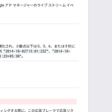
ogle アド マネージャーのライブ ストリーム イベ
正規化され、小数点以下は 0、3、6、または 9 桁に
"2014-10-02T15:01:23Z"
"2014-10-
:
、
1:23+05:30"
。
。
ティングする際に、この広告ブレークで広告リク