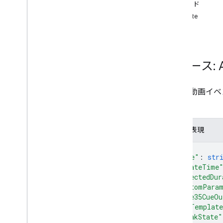
メソッド
概要
create
create
list
list
Types
List
Ad
Breaks
Response
リソース: 
ライブ動画イベ
ータ。
JSON 表現
{
"name"
: 
str
"createTime
"expectedDur
"customPara
"scte35CueOu
"podTemplat
"breakState"