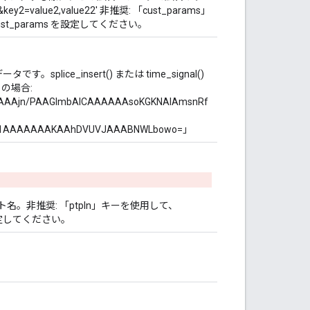
y2=value2,value22' 非推奨: 「cust_params」
 cust_params を設定してください。
。splice_insert() または time_signal()
 の場合:
AAjn/PAAGlmbAICAAAAAAsoKGKNAIAmsnRf
sz1AAAAAAAKAAhDVUVJAAABNWLbowo=」
ート名。非推奨: 「ptpln」キーを使用して、
s を設定してください。