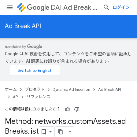
DAI Ad Break API
ログイン
Ad Break API
ks
Google は AI 技術を使用して、コンテンツをご希望の言語に翻訳し
ています。AI 翻訳には誤りが含まれる場合があります。
ホーム
プロダクト
Dynamic Ad Insertion
Ad Break API
API
リファレンス
この情報は役に立ちましたか？
Method: networks
.
custom
Assets
.
ad
Breaks
.
list