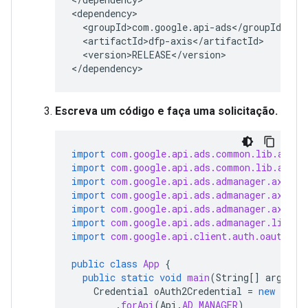
<version>RELEASE</version>

</dependency>
Escreva um código e faça uma solicitação.
import
com.google.api.ads.common.lib.auth.
import
com.google.api.ads.common.lib.auth.
import
com.google.api.ads.admanager.axis.f
import
com.google.api.ads.admanager.axis.v
import
com.google.api.ads.admanager.axis.v
import
com.google.api.ads.admanager.lib.cl
import
com.google.api.client.auth.oauth2.C
public
class
App
{
public
static
void
main
(
String
[]
args
)
t
Credential
oAuth2Credential
=
new
Offl
.
forApi
(
Api
.
AD_MANAGER
)