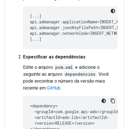
[...]

api.admanager.applicationName=INSERT_APPLIC
api.admanager.jsonKeyFilePath=INSERT_PATH_
api.admanager.networkCode=INSERT_NETWORK_CO
[...]
Especificar as dependências
Edite o arquivo
pom.xml
e adicione o
seguinte ao arquivo
dependencies
. Você
pode encontrar o número da versão mais
recente em
GitHub
.
<version>RELEASE</version>

</dependency>
