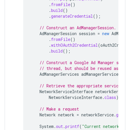
.
fromFile
()
.
build
()
.
generateCredential
();
// Construct an AdManagerSession.
AdManagerSession
session
=
new
AdManage
.
fromFile
()
.
withOAuth2Credential
(
oAuth2Creden
.
build
();
// Construct a Google Ad Manager servi
// thread, but should be reused as muc
AdManagerServices
adManagerServices
=
n
// Retrieve the appropriate service
NetworkServiceInterface
networkService
NetworkServiceInterface
.
class
);
// Make a request
Network
network
=
networkService
.
getCur
System
.
out
.
printf
(
"Current network has