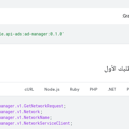
le.api-ads:ad-manager:0.1.0'
بك الأول
cURL
Node.js
Ruby
PHP
NET.
P
manager.v1.GetNetworkRequest
;
manager.v1.Network
;
manager.v1.NetworkName
;
manager.v1.NetworkServiceClient
;