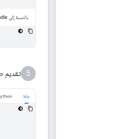
بالنسبة إلى Gradle:
تقديم طل
جافا
ython