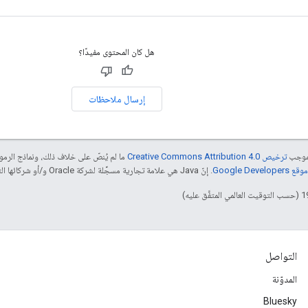
هل كان المحتوى مفيدًا؟
إرسال ملاحظات
بموجب
ترخيص Creative Commons Attribution 4.0‏
ما لم يُنصّ على خلاف ذلك، ونماذج الر
Google Dev‏
. إنّ Java هي علامة تجارية مسجَّلة لشركة Oracle و/أو شركائها التابعين.
التواصل
المدوّنة
Bluesky