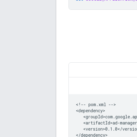
<!--
pom.xml
-->

<version>0.1.0</versio