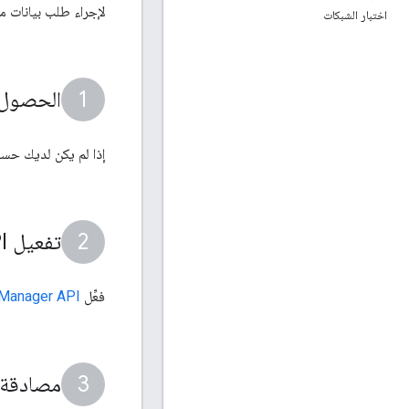
لإجراء طلب بيانات من
اختبار الشبكات
الحصول ع
إذا لم يكن لديك حس
تفعيل Ad Manager API
فعِّل
Manager API
مصادقة