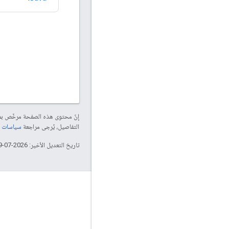
إنّ محتوى هذه الصفحة مرخّص 
التفاصيل، يُرجى مراجعة
سياسات موقع elopers
تاريخ التعديل الأخير: 2026-07-19 (حسب التوقيت العالمي المتفَّق عليه)
التفاعل
Google Developer Program
Google Developer Groups