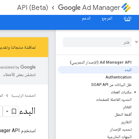
API (Beta)
Ad Manager
الأدلة
المرجع
الدعم
لمناقشة منتجاتنا وتقديم ملاحظات بشأنها، انضم
Ad Manager API (الإصدار التجريبي)
البدء
تتضمّن بعض الأخطاء.
Authentication
نقل البيانات من SOAP API
مكتبات العملاء
الصفحة الرئيسية
ال
الحدود الفاصلة للصفحات
البدء
الفلاتر
أقنعة الحقل
التقارير
تحديد الإصدار
استخدِم Google Ad Manager API (إصدار تجريبي) لقراءة بياناتك على &quot;إدارة إعلانات Google&quot; وإنشاء التقارير.
الجهات الخارجية