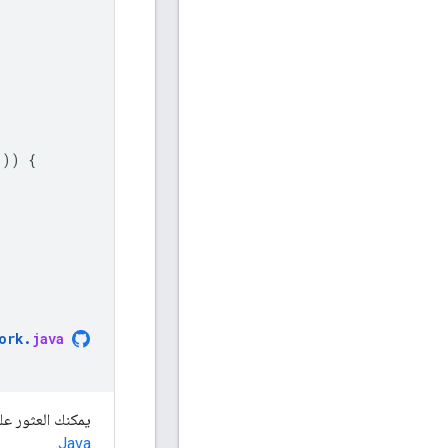
())
{
ork
.
java
يمكنك العثور عل
.
Java