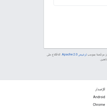
موز مرخّصة بموجب
ترخيص Apache 2.0‏
. للاطّلاع على
الإصدار
Android
Chrome