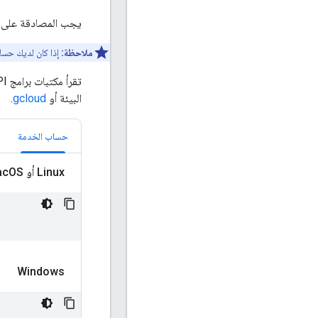
يجب المصادقة على جمي
ملاحظة:
إذا كان لديك حساب خدمة لواجهة برمج
تقرأ مكتبات برامج Ad Manager API بيانات الاعتماد من
البيئة أو
gcloud
.
حساب الخدمة
‫Linux أو mac
OS
Windows