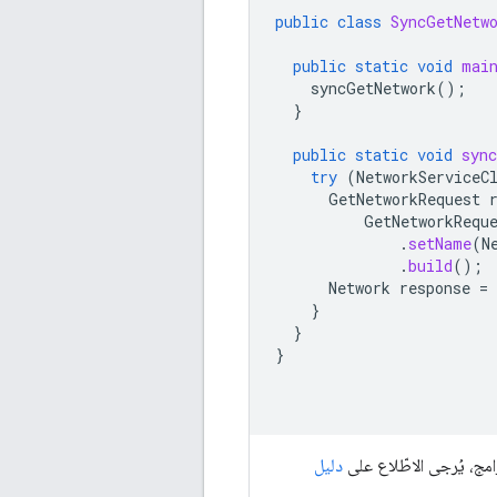
public
class
SyncGetNetw
public
static
void
mai
syncGetNetwork
();
}
public
static
void
syn
try
(
NetworkServiceC
GetNetworkRequest
GetNetworkRequ
.
setName
(
N
.
build
();
Network
response
=
}
}
}
مج، يُرجى الاطّلاع على
دليل