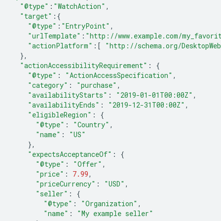
"@type"
:
"WatchAction"
,
"target"
:{
"@type"
:
"EntryPoint"
,
"urlTemplate"
:
"http://www.example.com/my_favori
"actionPlatform"
:[
"http://schema.org/DesktopWe
},
"actionAccessibilityRequirement"
:
{
"@type"
:
"ActionAccessSpecification"
,
"category"
:
"purchase"
,
"availabilityStarts"
:
"2019-01-01T00:00Z"
,
"availabilityEnds"
:
"2019-12-31T00:00Z"
,
"eligibleRegion"
:
{
"@type"
:
"Country"
,
"name"
:
"US"
},
"expectsAcceptanceOf"
:
{
"@type"
:
"Offer"
,
"price"
:
7.99
,
"priceCurrency"
:
"USD"
,
"seller"
:
{
"@type"
:
"Organization"
,
"name"
:
"My example seller"