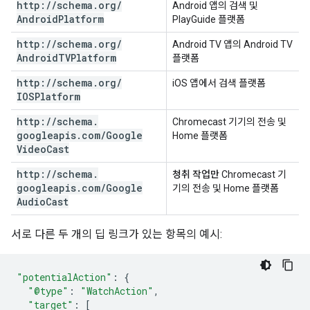
http:
/
/
schema
.
org
/
Android 앱의 검색 및
Android
Platform
PlayGuide 플랫폼
http:
/
/
schema
.
org
/
Android TV 앱의 Android TV
Android
TVPlatform
플랫폼
http:
/
/
schema
.
org
/
iOS 앱에서 검색 플랫폼
IOSPlatform
http:
/
/
schema
.
Chromecast 기기의 전송 및
googleapis
.
com
/
Google
Home 플랫폼
Video
Cast
http:
/
/
schema
.
청취 작업만
Chromecast 기
googleapis
.
com
/
Google
기의 전송 및 Home 플랫폼
Audio
Cast
서로 다른 두 개의 딥 링크가 있는 항목의 예시:
"potentialAction"
:
{
"@type"
:
"WatchAction"
,
"target"
:
[