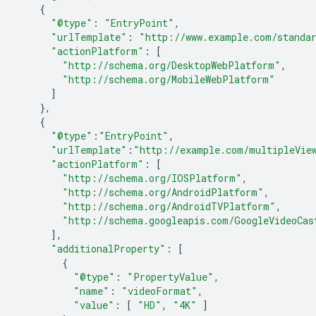
{
"@type"
:
"EntryPoint"
,
"urlTemplate"
:
"http://www.example.com/standa
"actionPlatform"
:
[
"http://schema.org/DesktopWebPlatform"
,
"http://schema.org/MobileWebPlatform"
]
},
{
"@type"
:
"EntryPoint"
,
"urlTemplate"
:
"http://example.com/multipleVie
"actionPlatform"
:
[
"http://schema.org/IOSPlatform"
,
"http://schema.org/AndroidPlatform"
,
"http://schema.org/AndroidTVPlatform"
,
"http://schema.googleapis.com/GoogleVideoCas
],
"additionalProperty"
:
[
{
"@type"
:
"PropertyValue"
,
"name"
:
"videoFormat"
,
"value"
:
[
"HD"
,
"4K"
]