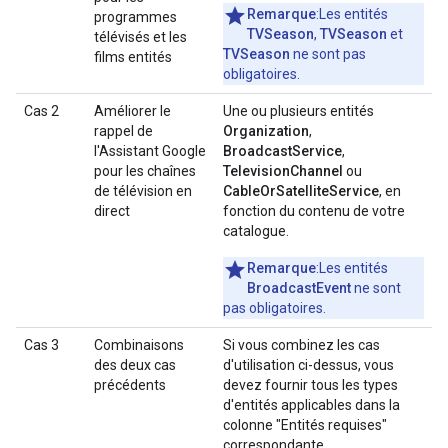
Remarque
:Les entités
programmes
TVSeason
,
TVSeason
et
télévisés et les
TVSeason
ne sont pas
films entités
obligatoires.
Cas 2
Améliorer le
Une ou plusieurs entités
rappel de
Organization
,
l'Assistant Google
BroadcastService
,
pour les chaînes
TelevisionChannel
ou
de télévision en
CableOrSatelliteService
, en
direct
fonction du contenu de votre
catalogue.
Remarque
:Les entités
BroadcastEvent
ne sont
pas obligatoires.
Cas 3
Combinaisons
Si vous combinez les cas
des deux cas
d'utilisation ci-dessus, vous
précédents
devez fournir tous les types
d'entités applicables dans la
colonne "Entités requises"
correspondante.