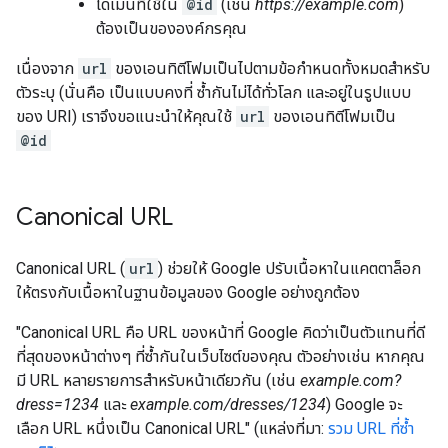
โดเมนที่ใช้ใน
@id
(เช่น
https://example.com
)
ต้องเป็นขององค์กรคุณ
เนื่องจาก
url
ของเอนทิตีโฟมเป็นไปตามข้อกำหนดทั้งหมดสำหรับ
ตัวระบุ (นั่นคือ เป็นแบบคงที่ ซ้ำกันไม่ได้ทั่วโลก และอยู่ในรูปแบบ
ของ URI) เราจึงขอแนะนำให้คุณใช้
url
ของเอนทิตีโฟมเป็น
@id
Canonical URL
Canonical URL (
url
) ช่วยให้ Google ปรับเนื้อหาในแคตตาล็อก
ให้ตรงกับเนื้อหาในฐานข้อมูลของ Google อย่างถูกต้อง
"Canonical URL คือ URL ของหน้าที่ Google คิดว่าเป็นตัวแทนที่ดี
ที่สุดของหน้าต่างๆ ที่ซ้ำกันในเว็บไซต์ของคุณ ตัวอย่างเช่น หากคุณ
มี URL หลายรายการสําหรับหน้าเดียวกัน (เช่น
example.com?
dress=1234
และ
example.com/dresses/1234
) Google จะ
เลือก URL หนึ่งเป็น Canonical URL" (แหล่งที่มา:
รวม URL ที่ซ้ำ