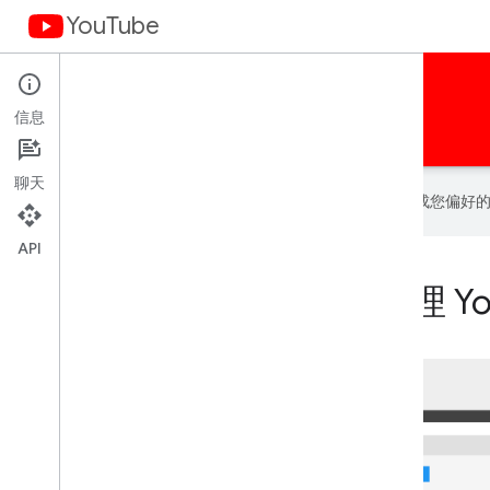
YouTube
向您的网站和应用添加 YouTube 功能。
信息
首页
指南
示例
术语
聊天
Google 会使用 AI 技术将内容翻译成您偏
API
允许用户观看、查找和管理 You