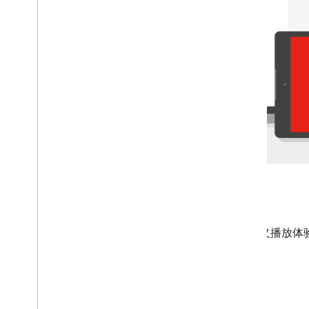
播放 YouTube 视频
使用嵌入式播放器直接在应用中播放视频，并自定义播放体
IFrame
iOS
播放器参数