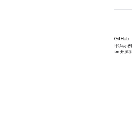
博客
GitHub
YouTube 博客上的最新资讯
查找 API 代码示
YouTube 开源
工具
Google APIs Explorer
YouTube 播放器演示
配置订阅按钮