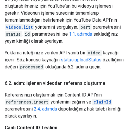
oluşturabilmeniz için YouTube'un bu videoyu işlemesi
gerekir. Videonun işleme sürecinin tamamlanıp
tamamlanmadığını belirlemek için YouTube Data API'nin
videos.list
yöntemini sorgulayın.
part
parametresini
status
,
id
parametresini ise
1.1. adımda
sakladığınız
yayın kimliği olarak ayarlayın.
Yoklama isteğinize verilen API yanıtı bir
video
kaynağı
içerir. Söz konusu kaynağın
status.uploadStatus
özelliğinin
değeri
processed
olduğunda 6.2. adıma geçin.
6
.
2
.
adım: İşlenen videodan referans oluşturma
Referansınızı oluşturmak için Content ID API'nin
references.insert
yöntemini çağırın ve
claimId
parametresini
2.4. adımda
depoladığınız hak talebi kimliği
olarak ayarlayın.
Canlı Content ID Teslimi