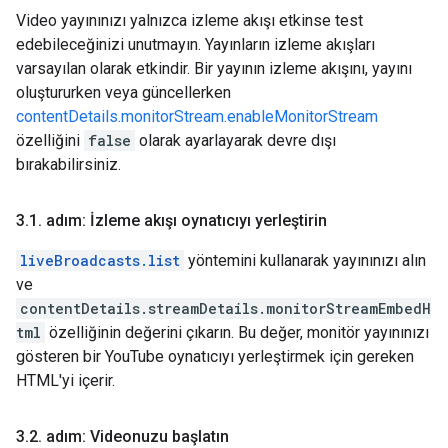
Video yayınınızı yalnızca izleme akışı etkinse test
edebileceğinizi unutmayın. Yayınların izleme akışları
varsayılan olarak etkindir. Bir yayının izleme akışını, yayını
oluştururken veya güncellerken
contentDetails.monitorStream.enableMonitorStream
özelliğini
false
olarak ayarlayarak devre dışı
bırakabilirsiniz.
3
.
1
.
adım: İzleme akışı oynatıcıyı yerleştirin
liveBroadcasts.list
yöntemini kullanarak yayınınızı alın
ve
contentDetails.streamDetails.monitorStreamEmbedH
tml
özelliğinin değerini çıkarın. Bu değer, monitör yayınınızı
gösteren bir YouTube oynatıcıyı yerleştirmek için gereken
HTML'yi içerir.
3
.
2
.
adım: Videonuzu başlatın