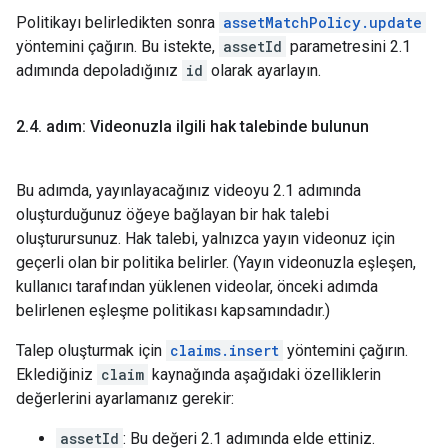
Politikayı belirledikten sonra
assetMatchPolicy.update
yöntemini çağırın. Bu istekte,
assetId
parametresini 2.1
adımında depoladığınız
id
olarak ayarlayın.
2
.
4
.
adım: Videonuzla ilgili hak talebinde bulunun
Bu adımda, yayınlayacağınız videoyu 2.1 adımında
oluşturduğunuz öğeye bağlayan bir hak talebi
oluşturursunuz. Hak talebi, yalnızca yayın videonuz için
geçerli olan bir politika belirler. (Yayın videonuzla eşleşen,
kullanıcı tarafından yüklenen videolar, önceki adımda
belirlenen eşleşme politikası kapsamındadır.)
Talep oluşturmak için
claims.insert
yöntemini çağırın.
Eklediğiniz
claim
kaynağında aşağıdaki özelliklerin
değerlerini ayarlamanız gerekir:
assetId
: Bu değeri 2.1 adımında elde ettiniz.