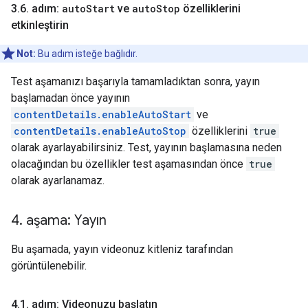
3
.
6
.
adım:
auto
Start
ve
auto
Stop
özelliklerini
etkinleştirin
Not:
Bu adım isteğe bağlıdır.
Test aşamanızı başarıyla tamamladıktan sonra, yayın
başlamadan önce yayının
contentDetails.enableAutoStart
ve
contentDetails.enableAutoStop
özelliklerini
true
olarak ayarlayabilirsiniz. Test, yayının başlamasına neden
olacağından bu özellikler test aşamasından önce
true
olarak ayarlanamaz.
4
.
aşama: Yayın
Bu aşamada, yayın videonuz kitleniz tarafından
görüntülenebilir.
4
.
1
.
adım: Videonuzu başlatın