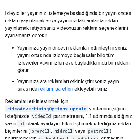
İzleyiciler yayınınızı izlemeye başladığında bir yayın öncesi
reklam yayınlamak veya yayınınızdaki aralarda reklam
yayınlamak istiyorsanız videonuzun reklam seçeneklerini
ayarlamanız gerekir.
Yayınınıza yayın öncesi reklamları etkinleştirirseniz
yayını ortasında izlemeye başlasalar bile tüm
izleyiciler yayını izlemeye başladıklarında bir reklam
görür.
Yayınınıza ara reklamları etkinleştirirseniz yayın
sırasında
reklam işaretleri
ekleyebilirsiniz.
Reklamları etkinleştirmek için
videoAdvertisingOptions.update
yöntemini çağırın.
İsteğinizde
videoId
parametresini, 1.1 adımında aldığınız
yayın
id
olarak ayarlayın. Etkinleştirmek istediğiniz reklam
biçimlerini (
preroll
,
midroll
veya
postroll
)
belirlemek için
videoAdvertisingOption
kaynağının