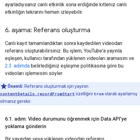
ayarladıysanız canlı etkinlik sona erdiğinde kitleniz canlı
etkinliğin tekrarını hemen izleyebilir.
6
.
aşama: Referans oluşturma
Canlı kayıt tamamlandıktan sonra kaydedilen videodan
referans oluşturabilirsiniz. Bu işlem, YouTube'a yayınla
eşleşen, kullanıcı tarafından yüklenen videoları aramasını ve
2.3. adımda
belirlediğiniz eşleşme politikasına göre bu
videoları işlemesini söyler.
Önemli:
Referans oluşturmak için yayının
contentDetails.recordFromStart
özelliğini
true
olarak ayarlamış
olmanız gerekir.
6
.
1
.
adım: Video durumunu öğrenmek için Data API'ye
yoklama gönderin
Bir yayından veya yüklenen videodan referans