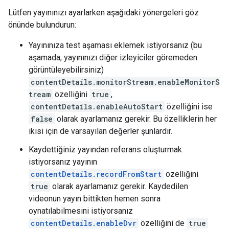
Lütfen yayınınızı ayarlarken aşağıdaki yönergeleri göz
önünde bulundurun:
Yayınınıza test aşaması eklemek istiyorsanız (bu
aşamada, yayınınızı diğer izleyiciler göremeden
görüntüleyebilirsiniz)
contentDetails.monitorStream.enableMonitorS
tream
özelliğini
true
,
contentDetails.enableAutoStart
özelliğini ise
false
olarak ayarlamanız gerekir. Bu özelliklerin her
ikisi için de varsayılan değerler şunlardır.
Kaydettiğiniz yayından referans oluşturmak
istiyorsanız yayının
contentDetails.recordFromStart
özelliğini
true
olarak ayarlamanız gerekir. Kaydedilen
videonun yayın bittikten hemen sonra
oynatılabilmesini istiyorsanız
contentDetails.enableDvr
özelliğini de
true