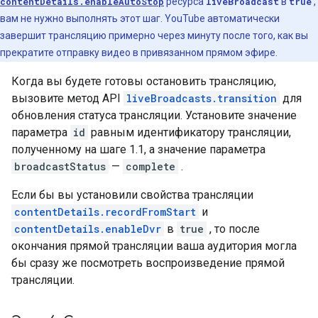
contentDetails.enableAutoStop
ресурса
liveBroadcast
в
true
,
вам не нужно выполнять этот шаг. YouTube автоматически
завершит трансляцию примерно через минуту после того, как вы
прекратите отправку видео в привязанном прямом эфире.
Когда вы будете готовы остановить трансляцию,
вызовите метод API
liveBroadcasts.transition
для
обновления статуса трансляции. Установите значение
параметра
id
равным идентификатору трансляции,
полученному на шаге 1.1, а значение параметра
broadcastStatus
—
complete
.
Если бы вы установили свойства трансляции
contentDetails.recordFromStart
и
contentDetails.enableDvr
в
true
, то после
окончания прямой трансляции ваша аудитория могла
бы сразу же посмотреть воспроизведение прямой
трансляции.