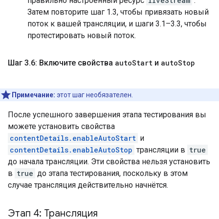
правильно настроенный ресурс
liveStream
.
Затем повторите шаг 1.3, чтобы привязать новый
поток к вашей трансляции, и шаги 3.1–3.3, чтобы
протестировать новый поток.
Шаг 3
.
6: Включите свойства
auto
Start
и
auto
Stop
Примечание:
этот шаг необязателен.
После успешного завершения этапа тестирования вы
можете установить свойства
contentDetails.enableAutoStart
и
contentDetails.enableAutoStop
трансляции в
true
до начала трансляции. Эти свойства нельзя установить
в
true
до этапа тестирования, поскольку в этом
случае трансляция действительно начнётся.
Этап 4: Трансляция