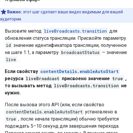
Важно:
этот шаг сделает ваше видео видимым для вашей
аудитории.
Вызовите метод
liveBroadcasts.transition
для
обновления статуса трансляции. Присвойте параметру
id
значение идентификатора трансляции, полученное
на шаге 1.1, а параметру
broadcastStatus
— значение
live
.
Если свойству
contentDetails.enableAutoStart
ресурса
liveBroadcast
присвоено значение
true
,
то вызывать метод
liveBroadcasts.transition
не
нужно.
После вызова этого API (или, если свойство
contentDetails.enableAutoStart
установлено в
true
, после начала трансляции) обычно требуется
подождать 5–10 секунд для завершения перехода.