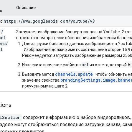
Описание
с
https:
/
/
www
.
googleapis
.
com
/
youtube
/
v3
но
T
/
Загружает изображение баннера канала на YouTube. Этот
nel
в трехэтапном процессе обновления изображения баннера
ers
/
Для загрузки бинарных данных изображения на YouTu
rt
. Изображение должно иметь соотношение сторон 16:9 
Рекомендуется загружать изображение размером 2560
url
Извлеките значение свойства
из ответа, который AP
channels.update
Вызовите метод
, чтобы обновить н
brandingSettings.image.banne
значение свойства
полученному на шаге 2.
ions
lSection
содержит информацию о наборе видеороликов, 
зделе могут отображаться последние загрузки канала, са
кольких плейлистов.