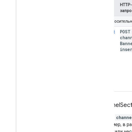
HTTP-
Метод
запро
URI относитель
insert
POS
chan
Bann
inse
Channel
Sect
Ресурс
channe
Например, в ра
одного или нес