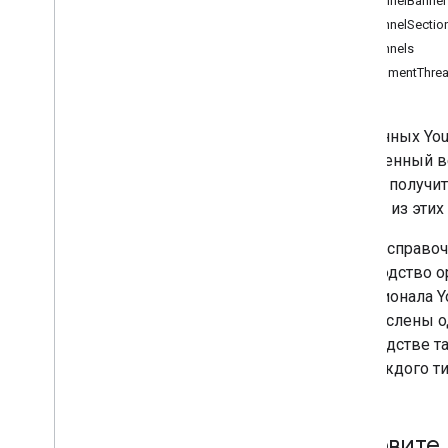
ChannelBanner
ЧленствоУровни
ChannelSectio
ПлейлистИзображения
Channels
Playlist
Items
CommentThre
Плейлисты
Поиск
API данных Yo
Подписки
собственный в
Миниатюры
можно получит
Video
Abuse
Report
Reasons
многих из этих
ВидеоКатегории
Видео
В этом справоч
Водяные знаки
Руководство ор
Стандартные параметры
функционала Yo
запроса
перечислены о
Ошибки API данных You
Tube
руководстве т
для каждого ти
Вызовите 