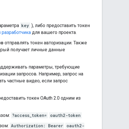
параметра
key
), либо предоставить токен
 разработчика
для вашего проекта.
мо
отправлять токен авторизации. Также
торый получает личные данные
поддерживать параметры, требующие
зации запросов. Например, запрос на
ь частные видео, если запрос
едоставить токен OAuth 2.0 одним из
зом:
?access_token=
oauth2-token
зом:
Authorization: Bearer
oauth2-