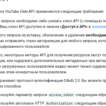
рез YouTube Data API применяются следующие требования:
 запросе необходимо либо указать ключ API (с помощью 
. Ваш ключ API доступен в панели
«Доступ к API»
в
консоли
го запроса на вставку, обновление и удаление
необходи
о отправлять токен авторизации для любого запроса, ко
ицированного пользователя.
го, некоторые методы API для получения ресурсов могут 
ии, или содержать дополнительные метаданные при автори
е загруженных пользователем видео может также содержат
ван этим конкретным пользователем.
рживает протокол аутентификации OAuth 2.0. Вы можете пр
х способов:
льзуйте параметр запроса
access_token
следующим обра
льзуйте заголовок HTTP
Authorization
следующим обра