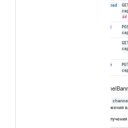
download
G
ca
id
insert
PO
ca
list
G
ca
update
P
ca
Channel
Ban
Ресурс
channe
изображения в
Для получения