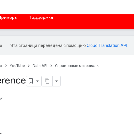
Примеры
Поддержка
Эта страница переведена с помощью
Cloud Translation API
.
ы
YouTube
Data API
Справочные материалы
erence