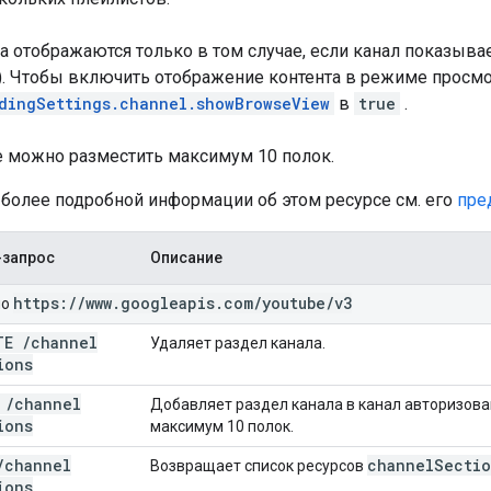
 отображаются только в том случае, если канал показывае
. Чтобы включить отображение контента в режиме просмот
dingSettings.channel.showBrowseView
в
true
.
е можно разместить максимум 10 полок.
 более подробной информации об этом ресурсе см. его
пре
-запрос
Описание
https:
/
/
www
.
googleapis
.
com
/
youtube
/
v3
но
ETE
/
channel
Удаляет раздел канала.
ions
T
/
channel
Добавляет раздел канала в канал авторизова
ions
максимум 10 полок.
/
channel
channel
Secti
Возвращает список ресурсов
ions