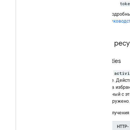
tok
Подробны
руководс
Типы рес
Activities
Ресурс
activi
YouTube. Дейст
видео в избран
связанный с эт
или загружено.
Для получения
HTTP-
Метод