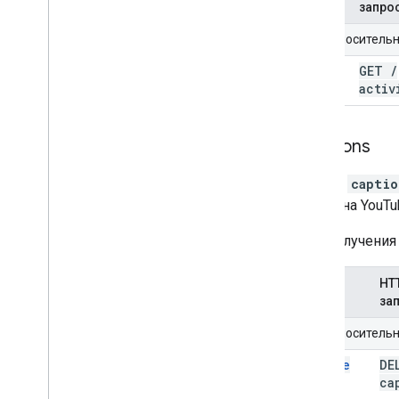
запро
URI относитель
list
GET
/
activ
Captions
Ресурс
captio
видео на YouTu
Для получения
HT
Метод
за
URI относитель
delete
DE
ca