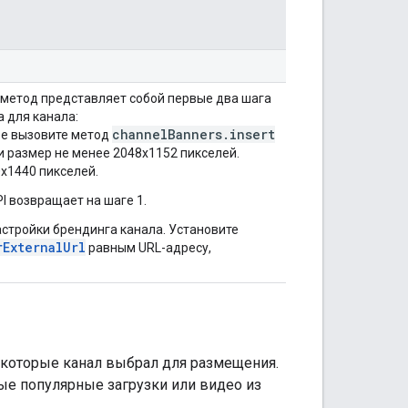
 метод представляет собой первые два шага
 для канала:
channelBanners.insert
be вызовите метод
и размер не менее 2048x1152 пикселей.
x1440 пикселей.
I возвращает на шаге 1.
астройки брендинга канала. Установите
rExternalUrl
равным URL-адресу,
которые канал выбрал для размещения.
мые популярные загрузки или видео из