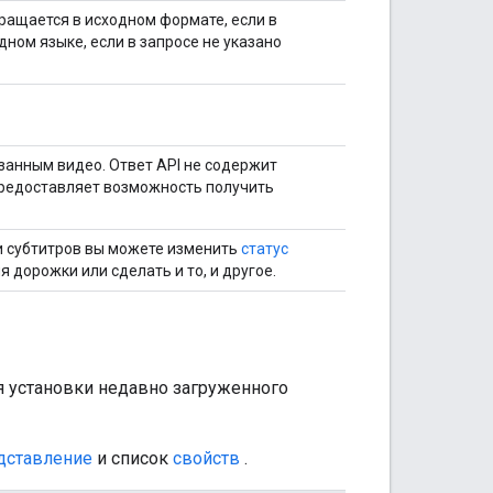
ращается в исходном формате, если в
одном языке, если в запросе не указано
занным видео. Ответ API не содержит
редоставляет возможность получить
и субтитров вы можете изменить
статус
 дорожки или сделать и то, и другое.
я установки недавно загруженного
дставление
и список
свойств
.