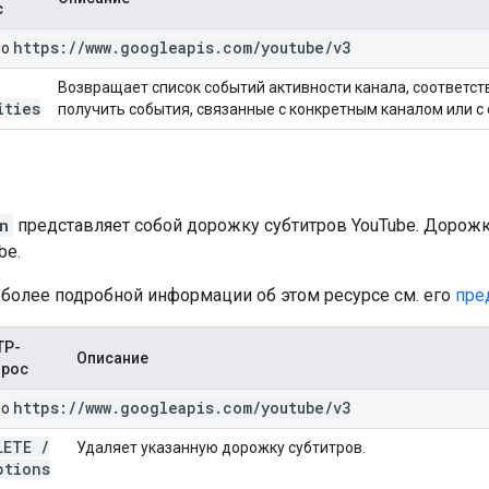
с
https:
/
/
www
.
googleapis
.
com
/
youtube
/
v3
но
Возвращает список событий активности канала, соответс
ities
получить события, связанные с конкретным каналом или с
n
представляет собой дорожку субтитров YouTube. Дорожк
be.
 более подробной информации об этом ресурсе см. его
пре
TP-
Описание
прос
https:
/
/
www
.
googleapis
.
com
/
youtube
/
v3
но
LETE
/
Удаляет указанную дорожку субтитров.
ptions