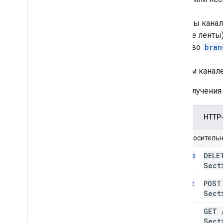
Разделы канала
режиме ленты)
свойство
bran
В одном канал
Для получения
Метод
HTTP
URI относитель
delete
DEL
Sect
insert
POS
Sect
list
GET
Sect