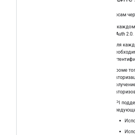
К запросам че
В каждом
OAuth 2.0
Для каждо
необходим
аутентиф
Кроме то
авторизац
получени
авторизо
API подде
следующи
Испо
Испо