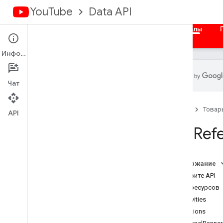
YouTube
Data API
Главная
Руководства
Справочные материалы
Информация
Чат
Обзор
Главная
Товар
Объекты activity
API
Подписи
API Ref
Каналы Баннеры
каналы
Разделы канала
Содержание
Комментарии
Вызовите API
КомментарийТемы
Типы ресурсов
i18n
Languages
Activities
i18nРегионы
Captions
Члены