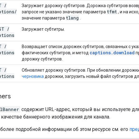
ET
/
Загружает дорожку субтитров. Дорожка субтитров возв
ptions
/
tfmt
запросе не указано значение параметра
, и на исх
tlang
значение параметра
.
ST
/
Загружает субтитры.
ptions
ET
/
Возвращает список дорожек субтитров, связанных с ука
ptions
captions
.
download
фактических субтитров, и метод
п
дорожку субтитров.
UT
/
Обновляет дорожку субтитров. При обновлении дорожк
ptions
черновика
дорожки, загрузить новый файл субтитров для
ners
lBanner
содержит URL-адрес, который вы используете дл
 качестве баннерного изображения для канала.
 более подробной информации об этом ресурсе см. его
пре