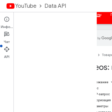
YouTube
Data API
Главная
Руководства
Справочные материалы
Информация
Чат
Обзор
Главная
Товар
Объекты activity
API
Подписи
Videos:
Каналы Баннеры
каналы
Разделы канала
Содержание
Комментарии
Запрос
КомментарийТемы
HTTP-запрос
i18n
Languages
Авторизация
i18nРегионы
Параметры
Члены