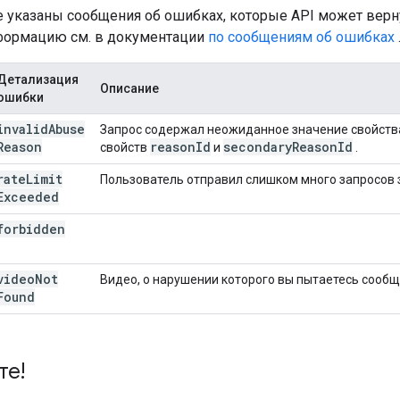
 указаны сообщения об ошибках, которые API может верну
формацию см. в документации
по сообщениям об ошибках
Детализация
Описание
ошибки
invalid
Abuse
Запрос содержал неожиданное значение свойст
Reason
reason
Id
secondary
Reason
Id
свойств
и
.
rate
Limit
Пользователь отправил слишком много запросов 
Exceeded
forbidden
video
Not
Видео, о нарушении которого вы пытаетесь сообщ
Found
те!