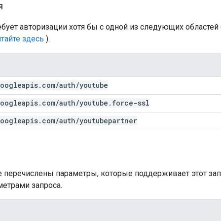
я
ебует авторизации хотя бы с одной из следующих областей 
тайте здесь
).
oogleapis
.
com
/
auth
/
youtube
oogleapis
.
com
/
auth
/
youtube
.
force-ssl
oogleapis
.
com
/
auth
/
youtubepartner
е перечислены параметры, которые поддерживает этот за
метрами запроса.