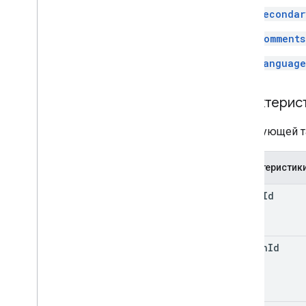
secondar
comments
language
Характерис
В следующей т
Характеристик
video
Id
reason
Id