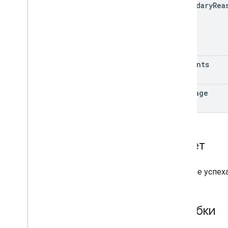
secondary
Rea
comments
language
Ответ
В случае успех
Ошибки