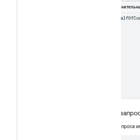
Дополнительн
on
Behalf
Of
Co
Тело запро
Тело запроса 