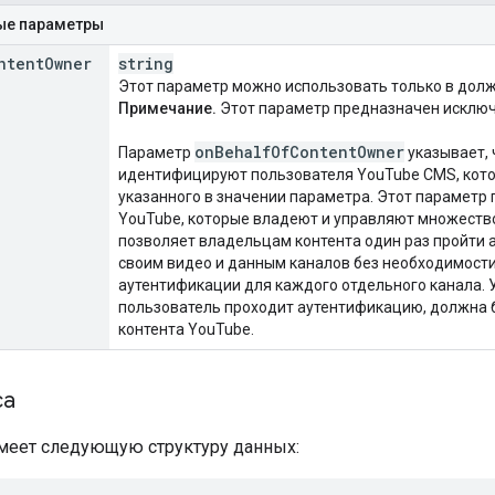
ые параметры
ntent
Owner
string
Этот параметр можно использовать только в до
Примечание.
Этот параметр предназначен исключ
on
Behalf
Of
Content
Owner
Параметр
указывает, 
идентифицируют пользователя YouTube CMS, кото
указанного в значении параметра. Этот параметр
YouTube, которые владеют и управляют множеств
позволяет владельцам контента один раз пройти 
своим видео и данным каналов без необходимост
аутентификации для каждого отдельного канала. 
пользователь проходит аутентификацию, должна 
контента YouTube.
са
имеет следующую структуру данных: