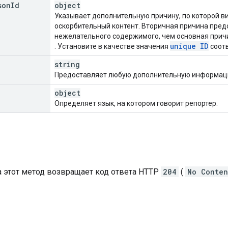
son
Id
object
Указывает дополнительную причину, по которой в
оскорбительный контент. Вторичная причина пред
нежелательного содержимого, чем основная прич
unique ID
. Установите в качестве значения
соот
string
Предоставляет любую дополнительную информацию
object
Определяет язык, на котором говорит репортер.
а этот метод возвращает код ответа HTTP
204
(
No Conten