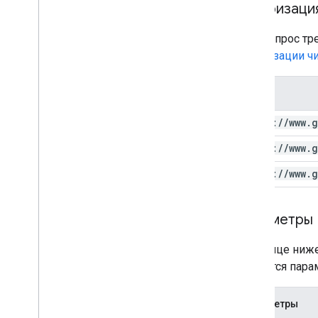
batch
Get
Stats
Авторизаци
Водяные знаки
Стандартные параметры
Этот запрос тр
запроса
авторизации чи
Ошибки API данных You
Tube
Объем
https:
/
/
www
.
g
https:
/
/
www
.
g
https:
/
/
www
.
g
Параметры
В таблице ниж
являются пара
Параметры