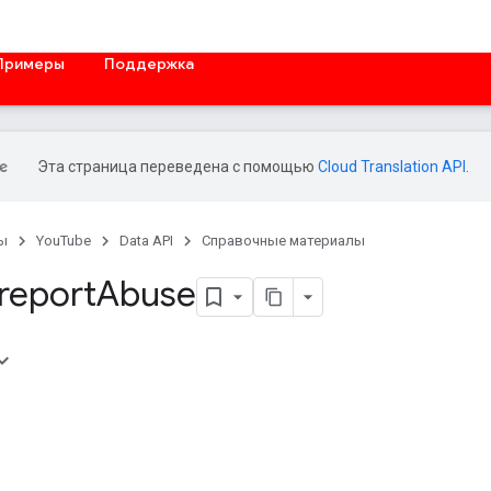
Примеры
Поддержка
Эта страница переведена с помощью
Cloud Translation API
.
ы
YouTube
Data API
Справочные материалы
 report
Abuse