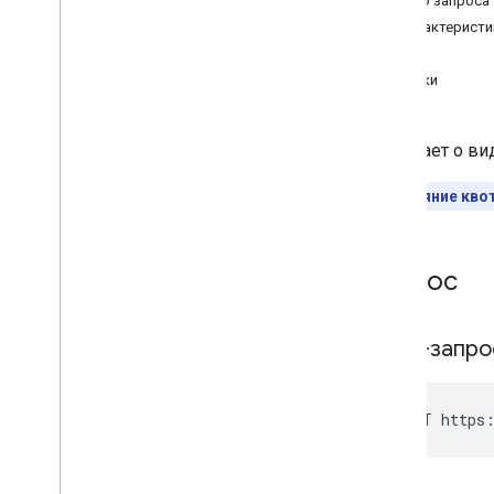
Тело запроса
ЧленствоУровни
Характеристи
ПлейлистИзображения
Ответ
Playlist
Items
Ошибки
Плейлисты
Поиск
Сообщает о ви
Подписки
Миниатюры
Влияние кво
Video
Abuse
Report
Reasons
ВидеоКатегории
Видео
Запрос
Обзор
list
вставлять
HTTP-запр
update
ставка
получить рейтинг
POST https:
сообщить о злоупотреблении
удалить