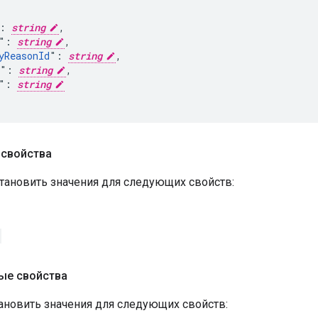
: 
string
,

": 
string
,

yReasonId
": 
string
,

": 
string
,

": 
string
 свойства
тановить значения для следующих свойств:
ые свойства
ановить значения для следующих свойств: