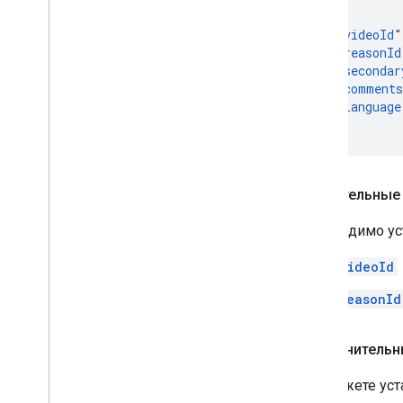
{

  "
videoId
"
  "
reasonId
  "
secondar
  "
comments
  "
language
}
Обязательные
Необходимо ус
videoId
reasonId
Дополнительн
Вы можете уст