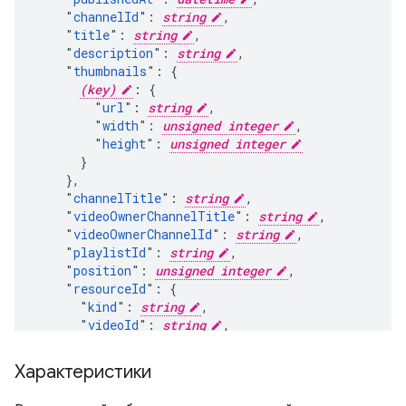
    "
channelId
": 
string
,

    "
title
": 
string
,

    "
description
": 
string
,

    "
thumbnails
": {

(key)
: {

        "
url
": 
string
,

        "
width
": 
unsigned integer
,

        "
height
": 
unsigned integer
      }

    },

    "
channelTitle
": 
string
,

    "
videoOwnerChannelTitle
": 
string
,

    "
videoOwnerChannelId
": 
string
,

    "
playlistId
": 
string
,

    "
position
": 
unsigned integer
,

    "
resourceId
": {

      "
kind
": 
string
,

      "
videoId
": 
string
,

    }

  },

Характеристики
  "
contentDetails
": {

    "
videoId
": 
string
,
