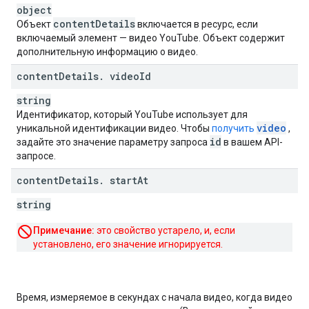
object
content
Details
Объект
включается в ресурс, если
включаемый элемент — видео YouTube. Объект содержит
дополнительную информацию о видео.
content
Details
.
video
Id
string
Идентификатор, который YouTube использует для
video
уникальной идентификации видео. Чтобы
получить
,
id
задайте это значение параметру запроса
в вашем API-
запросе.
content
Details
.
start
At
string
Примечание:
это свойство устарело, и, если
установлено, его значение игнорируется.
Время, измеряемое в секундах с начала видео, когда видео