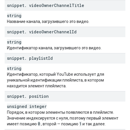
snippet
.
video
Owner
Channel
Title
string
Название канала, загрузившего это видео.
snippet
.
video
Owner
Channel
Id
string
Идентификатор канала, загрузившего это видео.
snippet
.
playlist
Id
string
Идентификатор, который YouTube использует для
уникальной идентификации плейлиста, в котором
находится элемент плейлиста.
snippet
.
position
unsigned integer
Порядок, в котором элементы появляются в плейлисте.
Значение индексируется с нуля, поэтому первый элемент
0
1
имеет позицию
, второй — позицию
и так далее.