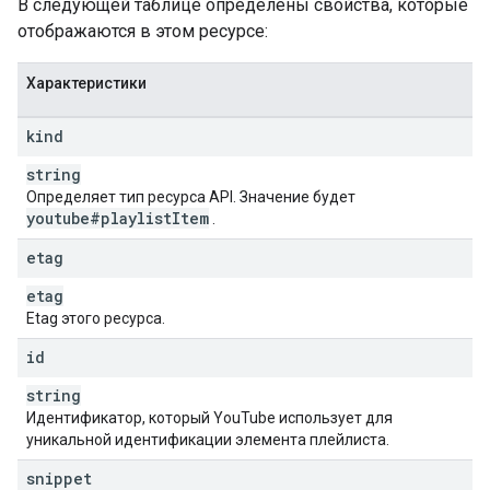
В следующей таблице определены свойства, которые
    "
startAt
": 
string
,

отображаются в этом ресурсе:
    "
endAt
": 
string
,

    "
note
": 
string
,

    "
videoPublishedAt
": 
datetime
Характеристики
  },

  "
status
": {

kind
    "
privacyStatus
": 
string
  }

string
}
Определяет тип ресурса API. Значение будет
youtube#playlist
Item
.
etag
etag
Etag этого ресурса.
id
string
Идентификатор, который YouTube использует для
уникальной идентификации элемента плейлиста.
snippet