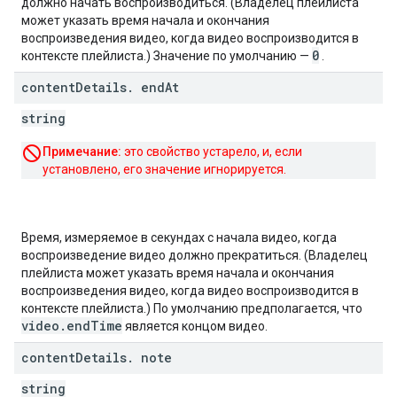
должно начать воспроизводиться. (Владелец плейлиста
может указать время начала и окончания
воспроизведения видео, когда видео воспроизводится в
0
контексте плейлиста.) Значение по умолчанию —
.
content
Details
.
end
At
string
Примечание:
это свойство устарело, и, если
установлено, его значение игнорируется.
Время, измеряемое в секундах с начала видео, когда
воспроизведение видео должно прекратиться. (Владелец
плейлиста может указать время начала и окончания
воспроизведения видео, когда видео воспроизводится в
контексте плейлиста.) По умолчанию предполагается, что
video
.
end
Time
является концом видео.
content
Details
.
note
string