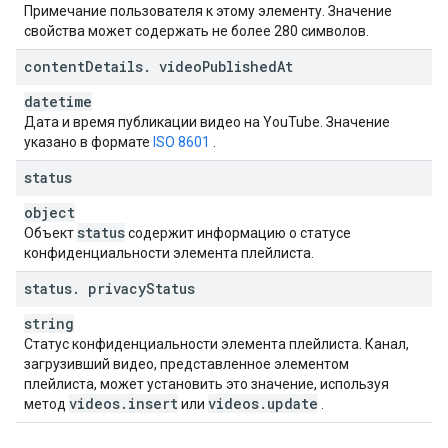
Примечание пользователя к этому элементу. Значение
свойства может содержать не более 280 символов.
content
Details
.
video
Published
At
datetime
Дата и время публикации видео на YouTube. Значение
указано в формате
ISO 8601
.
status
object
status
Объект
содержит информацию о статусе
конфиденциальности элемента плейлиста.
status
.
privacy
Status
string
Статус конфиденциальности элемента плейлиста. Канал,
загрузивший видео, представленное элементом
плейлиста, может установить это значение, используя
videos
.
insert
videos
.
update
метод
или
.