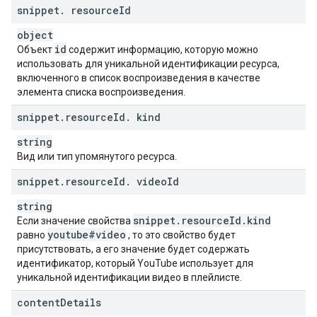
snippet
.
resource
Id
object
id
Объект
содержит информацию, которую можно
использовать для уникальной идентификации ресурса,
включенного в список воспроизведения в качестве
элемента списка воспроизведения.
snippet
.
resource
Id
.
kind
string
Вид или тип упомянутого ресурса.
snippet
.
resource
Id
.
video
Id
string
snippet
.
resource
Id
.
kind
Если значение свойства
youtube#video
равно
, то это свойство будет
присутствовать, а его значение будет содержать
идентификатор, который YouTube использует для
уникальной идентификации видео в плейлисте.
content
Details