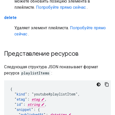
можете обновить позицию элемента в
плейлисте.
Попробуйте прямо сейчас
.
delete
Удаляет элемент плейлиста.
Попробуйте прямо
сейчас
.
Представление ресурсов
Следующая структура JSON показывает формат
ресурса
playlistItems
:
{

  "
kind
": "youtube#playlistItem",

  "
etag
": 
etag
,

  "
id
": 
string
,

  "
snippet
": {

    "
publishedAt
": 
datetime
,
