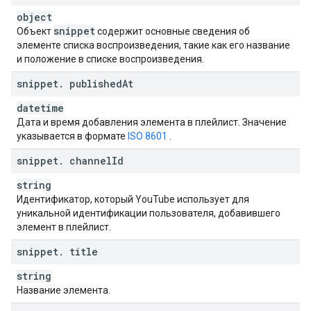
object
snippet
Объект
содержит основные сведения об
элементе списка воспроизведения, такие как его название
и положение в списке воспроизведения.
snippet
.
published
At
datetime
Дата и время добавления элемента в плейлист. Значение
указывается в формате
ISO 8601
.
snippet
.
channel
Id
string
Идентификатор, который YouTube использует для
уникальной идентификации пользователя, добавившего
элемент в плейлист.
snippet
.
title
string
Название элемента.