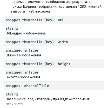
например, элементов плейлистов или результатов
поиска. Ширина изображения составляет 1280 пикселей,
а высота – 720 пикселей.
snippet
.
thumbnails
.
(key)
.
url
string
URL-адрес изображения.
snippet
.
thumbnails
.
(key)
.
width
unsigned integer
Ширина изображения.
snippet
.
thumbnails
.
(key)
.
height
unsigned integer
Высота изображения.
snippet
.
channel
Title
string
Название канала, к которому принадлежит элемент
плейлиста.