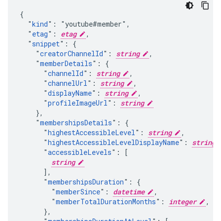
{

  "
kind
": "youtube#member",

  "
etag
": 
etag
,

  "
snippet
": {

    "
creatorChannelId
": 
string
,

    "
memberDetails
": {

      "
channelId
": 
string
,

      "
channelUrl
": 
string
,

      "
displayName
": 
string
,

      "
profileImageUrl
": 
string
    },

    "
membershipsDetails
": {

      "
highestAccessibleLevel
": 
string
,

      "
highestAccessibleLevelDisplayName
": 
string
      "
accessibleLevels
": [

string
      ],

      "
membershipsDuration
": {

        "
memberSince
": 
datetime
,

        "
memberTotalDurationMonths
": 
integer
,

      },
