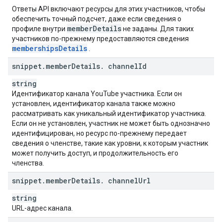
Ответы API включают ресурсы для этих участников, чтобы
обеспечить точный подсчет, даже если сведения о
member
Details
профиле внутри
не заданы. Для таких
участников по-прежнему предоставляются сведения
memberships
Details
.
snippet
.
member
Details
.
channel
Id
string
Идентификатор канала YouTube участника. Если он
установлен, идентификатор канала также можно
рассматривать как уникальный идентификатор участника.
Если он не установлен, участник не может быть однозначно
идентифицирован, но ресурс по-прежнему передает
сведения о членстве, такие как уровни, к которым участник
может получить доступ, и продолжительность его
членства.
snippet
.
member
Details
.
channel
Url
string
URL-адрес канала.