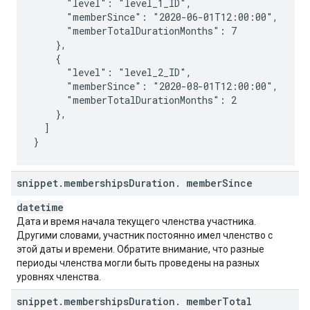
      "level": "level_1_ID",

      "memberSince": "2020-06-01T12:00:00",

      "memberTotalDurationMonths": 7

    },

    {

      "level": "level_2_ID",

      "memberSince": "2020-08-01T12:00:00",

      "memberTotalDurationMonths": 2

    },

  ]

}
snippet
.
memberships
Duration
.
member
Since
datetime
Дата и время начала текущего членства участника.
Другими словами, участник постоянно имел членство с
этой даты и времени. Обратите внимание, что разные
периоды членства могли быть проведены на разных
уровнях членства.
snippet
.
memberships
Duration
.
member
Total