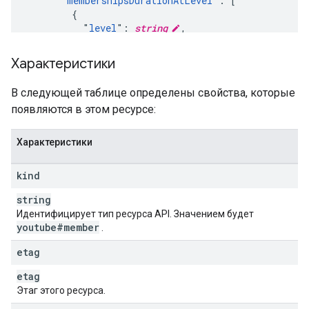
      "
membershipsDurationAtLevel
": [

        {

          "
level
": 
string
,

          "
memberSince
": 
datetime
,

          "
memberTotalDurationMonths
": 
integer
,

Характеристики
        }

      ]

В следующей таблице определены свойства, которые
    }

появляются в этом ресурсе:
  }

}
Характеристики
kind
string
Идентифицирует тип ресурса API. Значением будет
youtube#member
.
etag
etag
Этаг этого ресурса.