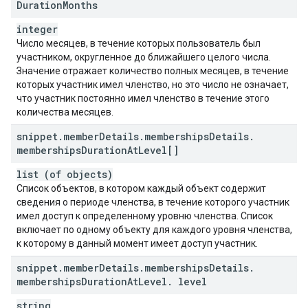
Duration
Months
integer
Число месяцев, в течение которых пользователь был
участником, округленное до ближайшего целого числа.
Значение отражает количество полных месяцев, в течение
которых участник имел членство, но это число не означает,
что участник постоянно имел членство в течение этого
количества месяцев.
snippet
.
member
Details
.
memberships
Details
.
memberships
Duration
At
Level[]
list (of objects)
Список объектов, в котором каждый объект содержит
сведения о периоде членства, в течение которого участник
имел доступ к определенному уровню членства. Список
включает по одному объекту для каждого уровня членства,
к которому в данный момент имеет доступ участник.
snippet
.
member
Details
.
memberships
Details
.
memberships
Duration
At
Level
.
level
string