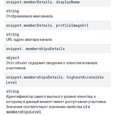
snippet
.
member
Details
.
display
Name
string
Отображаемое имя канала.
snippet
.
member
Details
.
profile
Image
Url
string
URL-адрес аватара канала.
snippet
.
memberships
Details
object
Этот объект содержит сведения о членстве в канале
участников.
snippet
.
memberships
Details
.
highest
Accessible
Level
string
Идентификатор самого высокого уровня членства, к
которому в данный момент имеет доступ канал участника.
id
Значение соответствует значению свойства
в
memberships
Level
.