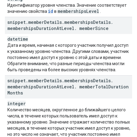
Идентификатор уровня членства. Значение соответствует
id
memberships
Level
значению свойства
в
.
snippet
.
member
Details
.
memberships
Details
.
memberships
Duration
At
Level
.
member
Since
datetime
Дата и время, начиная с которого участник получил доступ
к указанному уровню членства. Другими словами, участник
постоянно имел доступ к уровню с этой даты и времени.
Обратите внимание, что разные периоды членства могли
быть проведены на более высоких уровнях членства.
snippet
.
member
Details
.
memberships
Details
.
memberships
Duration
At
Level
.
member
Total
Duration
Months
integer
Количество месяцев, округленное до ближайшего целого
числа, в течение которых пользователь имел доступ к
указанному уровню. Значение отражает количество полных
месяцев, в течение которых участник имел доступ к уровню,
но это число не означает, что участник постоянно имел