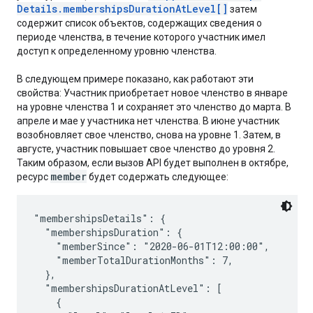
Details
.
memberships
Duration
At
Level[]
затем
содержит список объектов, содержащих сведения о
периоде членства, в течение которого участник имел
доступ к определенному уровню членства.
В следующем примере показано, как работают эти
свойства: Участник приобретает новое членство в январе
на уровне членства 1 и сохраняет это членство до марта. В
апреле и мае у участника нет членства. В июне участник
возобновляет свое членство, снова на уровне 1. Затем, в
августе, участник повышает свое членство до уровня 2.
Таким образом, если вызов API будет выполнен в октябре,
member
ресурс
будет содержать следующее:
"membershipsDetails": {

  "membershipsDuration": {

    "memberSince": "2020-06-01T12:00:00",

    "memberTotalDurationMonths": 7,

  },

  "membershipsDurationAtLevel": [

    {
