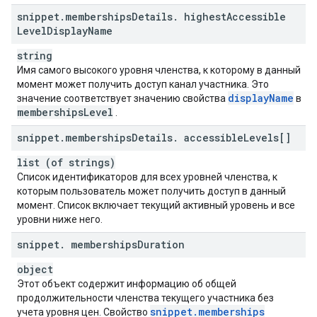
snippet
.
memberships
Details
.
highest
Accessible
Level
Display
Name
string
Имя самого высокого уровня членства, к которому в данный
момент может получить доступ канал участника. Это
display
Name
значение соответствует значению свойства
в
memberships
Level
.
snippet
.
memberships
Details
.
accessible
Levels[]
list (of strings)
Список идентификаторов для всех уровней членства, к
которым пользователь может получить доступ в данный
момент. Список включает текущий активный уровень и все
уровни ниже него.
snippet
.
memberships
Duration
object
Этот объект содержит информацию об общей
продолжительности членства текущего участника без
snippet
.
memberships
учета уровня цен. Свойство