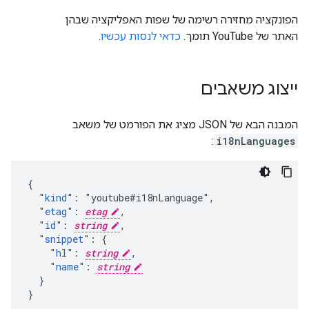
הפונקציה מחזירה רשימה של שפות האפליקציה שבהן
האתר של YouTube תומך.
כדאי לנסות עכשיו
.
ייצוג משאבים
המבנה הבא של JSON מציג את הפורמט של משאב
:
i18nLanguages
{

  "
kind
": "youtube#i18nLanguage",

  "
etag
": 
etag
,

  "
id
": 
string
,

  "
snippet
": {

    "
hl
": 
string
,

    "
name
": 
string
  }

}