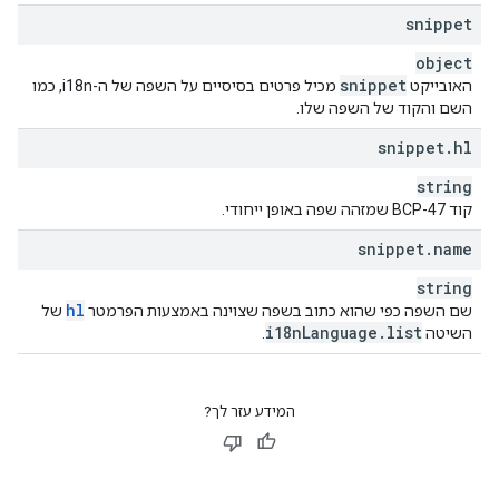
snippet
object
snippet
האובייקט
מכיל פרטים בסיסיים על השפה של ה-i18n, כמו
השם והקוד של השפה שלו.
snippet
.
hl
string
קוד BCP-47 שמזהה שפה באופן ייחודי.
snippet
.
name
string
hl
שם השפה כפי שהוא כתוב בשפה שצוינה באמצעות הפרמטר
של
i18n
Language
.
list
השיטה
.
המידע עזר לך?