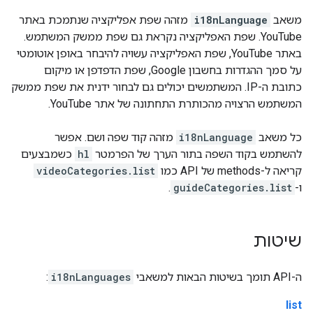
משאב
i18nLanguage
מזהה שפת אפליקציה שנתמכת באתר
YouTube. שפת האפליקציה נקראת גם שפת ממשק המשתמש.
באתר YouTube, שפת האפליקציה עשויה להיבחר באופן אוטומטי
על סמך ההגדרות בחשבון Google, שפת הדפדפן או מיקום
כתובת ה-IP. המשתמשים יכולים גם לבחור ידנית את שפת ממשק
המשתמש הרצויה מהכותרת התחתונה של אתר YouTube.
כל משאב
i18nLanguage
מזהה קוד שפה ושם. אפשר
להשתמש בקוד השפה בתור הערך של הפרמטר
hl
כשמבצעים
קריאה ל-methods של API כמו
videoCategories.list
ו-
guideCategories.list
.
שיטות
ה-API תומך בשיטות הבאות למשאבי
i18nLanguages
:
list