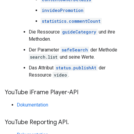
invideoPromotion
statistics.commentCount
Die Ressource
guideCategory
und ihre
Methoden.
Der Parameter
safeSearch
der Methode
search.list
und seine Werte.
Das Attribut
status.publishAt
der
Ressource
video
.
You
Tube i
Frame Player-API
Dokumentation
You
Tube Reporting API
.