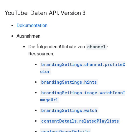
You
Tube-Daten-API
,
Version 3
Dokumentation
Ausnahmen
Die folgenden Attribute von
channel
-
Ressourcen:
brandingSettings.channel.profileC
olor
brandingSettings.hints
brandingSettings.image.watchIconI
mageUrl
brandingSettings.watch
contentDetails.relatedPlaylists
contentOwnerDetails