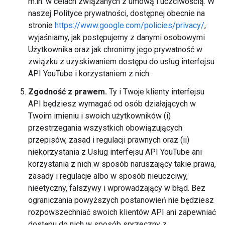
m.in. w celach związanych z umową i uczciwością. W
naszej Polityce prywatności, dostępnej obecnie na
stronie
https://www.google.com/policies/privacy/
,
wyjaśniamy, jak postępujemy z danymi osobowymi
Użytkownika oraz jak chronimy jego prywatność w
związku z uzyskiwaniem dostępu do usług interfejsu
API YouTube i korzystaniem z nich.
Zgodność z prawem.
Ty i Twoje klienty interfejsu
API będziesz wymagać od osób działających w
Twoim imieniu i swoich użytkowników (i)
przestrzegania wszystkich obowiązujących
przepisów, zasad i regulacji prawnych oraz (ii)
niekorzystania z Usług interfejsu API YouTube ani
korzystania z nich w sposób naruszający takie prawa,
zasady i regulacje albo w sposób nieuczciwy,
nieetyczny, fałszywy i wprowadzający w błąd. Bez
ograniczania powyższych postanowień nie będziesz
rozpowszechniać swoich klientów API ani zapewniać
dostępu do nich w sposób sprzeczny z