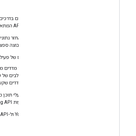
הבדלים בשמות בין ממשקי API
Analytics, כדי שתוכלו לבחור את ה-API המתאים לאפליקציה שלכם.
YouTube, ולכל אחד מהם יש גישה לקבוצה ספציפית של דוחות:
דוחות הערוצים
מכילים מדדים של פעיל
דוחות של בעלי התוכן
המשתמשים, ואחרים מכילים מדדים שקשור
בנוסף, ה-Reporting API 
שמנוהלים על ידי המערכת רק באמצעות Reporting API.
המבוקשים.