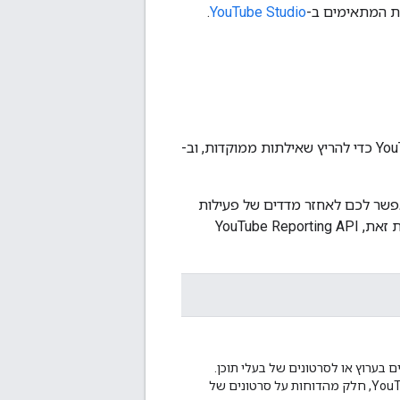
.
YouTube Studio
בטבלה הבאה מפורטים סוגי הדוחות שאפשר לאחזר באמצעות ממשקי ה-API. אפשר להשתמש ב-YouTube Analytics API כדי להריץ שאילתות ממוקדות, וב-
תונים שזמינים בממשק API אחד לא יהיו זמינים בממשק API אחר. לדוגמה, YouTube Analytics API מאפשר לכם לאחזר מדדים של פעילות
המשתמשים על בסיס שבועי או חודשי, אבל YouTube Reporting API מחייב אתכם לצבור את הנתונים בעצמכם. לעומת זאת, YouTube Reporting API
בערוץ או לסרטונים של בעלי תוכן.
לדוגמה, בדוחות האלה מופיע מספר הצפיות שהסרטונים שלכם קיבלו. ב-YouTube Analytics API, חלק מהדוחות על סרטונים של