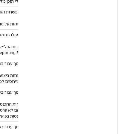
בעלי תוכן כול
דוחות על היקף החשיפה
האפשרות הזו 
בדוחות על טו
דוחות על פלייליסטים
הפעולה נתמכת
דוחות הפלייל
‫YouTube Reporting API תומך בדוחות על שימור קהל בפליילי
דוח ביצועי מודעות
נתמך עבור בעל
בדוחות ביצוע
מתייחסים לכל
דוחות על הכנסות משוערות
נתמך עבור בעל
דוחות ההכנס
שהם לא פרסום
הכנסות בפועל
דוחות נכסים
נתמך עבור בעל