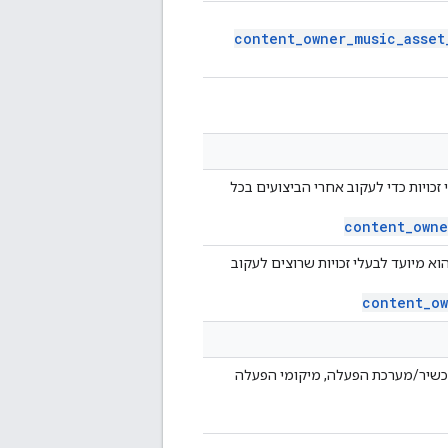
content
_
owner
_
music
_
asset
נכסים ספציפיים (קודי ISRC או UPC), שנועדו לבעלי זכויות כדי לעקוב אחרי הביצועים בכל
content
_
owne
וא מיועד לבעלי זכויות שרוצים לעקוב
content
_
o
 מכשיר/מערכת הפעלה, מיקומי הפעלה