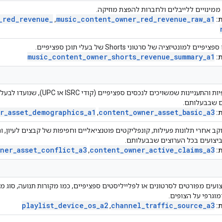
ממינויים ללייבלים ולחברות להפצת מוזיקה.
_
red
_
revenue
_
music
_
content
_
owner
_
red
_
revenue
_
raw
_
a1
:
,
יים למונטיזציה של סרטוני Shorts של בעלי תוכן ספציפיים.
music
_
content
_
owner
_
shorts
_
revenue
_
summary
_
a1
:
נתוני צפיות והתעניינות שמשויכים ל
ם שבבעלותם.
r
_
asset
_
demographics
_
a1
content
_
owner
_
asset
_
basic
_
a3
:
,
קב אחרי תלונות פעילות, קונפליקטים פוטנציאליים וחפיפות של קבצים לעיון, וה
יצועים בכל הערוצים שבבעלותם.
wner
_
asset
_
conflict
_
a3
content
_
owner
_
active
_
claims
_
a3
:
,
יצועים מפורטים לסרטונים או לפלייליסטים ספציפיים, כמו מקורות תנועה, סוג
מוגרפי על הצופים.
playlist
_
device
_
os
_
a2
channel
_
traffic
_
source
_
a3
:
,