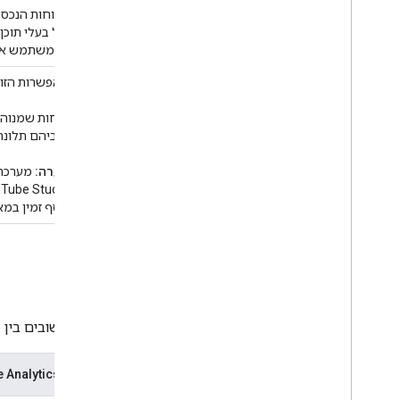
בדוחות הנכסי
של בעלי תוכן
או משתמש אחר ב-YouTube העלו
דוחות שמנוהלים על ידי המערכת
האפשרות הזו 
דוחות שמנוהל
לגביהם תלונה על 
הערה:
נוסף זמין במ
ההבדלים העיקריים
בטבלה הבאה מפורטים ההבדלים החשובים בין YouTube Analytics API לבין YouTube Reporting API.
תכונה
 Analytics API