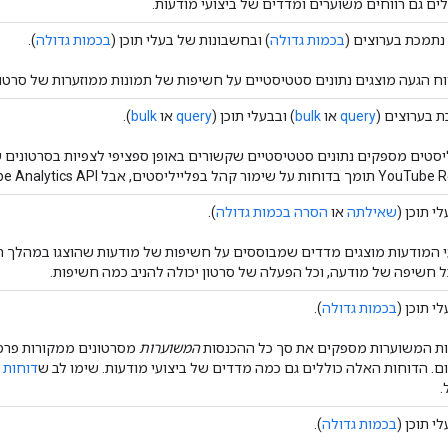
לים גם רווחים משוערים ומדדים של ביצועי מודעות.
נתמכת בערוצים (
בכמות גדולה
) ובחשבונות של בעלי תוכן (
בכמות גדולה
).
וח הגעה מוצגים נתונים סטטיסטיים על חשיפות של תמונות ממוזערות של סרטוני
 בערוצים (
query
או
bulk
) ובבעלי תוכן (
query
או
bulk
).
יסטים מספקים נתונים סטטיסטיים שקשורים באופן ספציפי לצפיות בסרטוני
סטים, אבל YouTube Analytics API לא תומך בדוח דומה.
י תוכן (
שאילתה
או
הסרה בכמות גדולה
).
י המודעות מוצגים מדדים שמבוססים על חשיפות של מודעות שהוצגו במהלך 
 חשיפה של מודעה, וכל הפעלה של סרטון יכולה להניב כמה חשיפות.
י תוכן (
בכמות גדולה
).
ות המשוערות מספקים את סך כל ההכנסות
המשוערות
. הדוחות האלה כוללים גם כמה מדדים של ביצועי מודעות. שימו לב ש
דוחות 
.
י תוכן (
בכמות גדולה
).