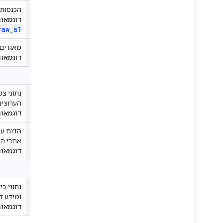
הכנסות ממינויים
הכנסות 
דוגמאות
raw
_
a1
הכנסות מסרטוני Shorts
מאגרים ספציפ
דוגמאות
דוחות של בעלי תוכן ונכסים
ביצועי נכס
הערוצי
דוגמאות
תלונות והפניות
הדוח עו
אחרי הב
דוגמאות
ניתוח נתוני סרטונים ופלייליסטים
ניתוח נתונים של סרטונים ופלייליסטים
נתוני ב
ומידע ד
דוגמאות