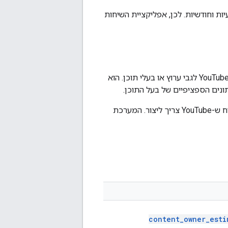
ה-API מאפשר לאחזר קבוצות נתונים שבועיות וחודשיות. לכן, אפליקציית השיחות
שמכילים נתונים מ-YouTube Analytics לגבי ערוץ או בעלי תוכן. הוא
ונים הספציפיים של בעל התוכן.
כל דוח מכיל קבוצה מוגדרת מראש של שדות. אתם משתמשים ב-API כדי לתזמן משימות דיווח, שכל אחת מהן מזהה דוח ש-YouTube צריך ליצור. המערכת
content
_
owner
_
esti