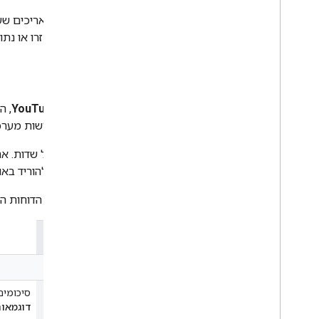
לא צריכה לאחסן מערכי נתונים שאוחזרו או נתו
You
Tube Reporting API
כשמשתמשים ב-
YouTube Reporting API
, 
מיועד לאפליקציות עם נפח גבוה שדורשות מערכי 
של YouTube יוצרת דוח יומי שאפשר להוריד באופן אסינכרוני. כל דוח מכיל נתונים לתקופה ייחודית של 24 שעות.
‫YouTube Reporting API תומך בסוגי הדוחות הבאים:
סוג הדוח
דוחות פיננסיים ודוחות הכנסות
הכנסות מפרסום
סיכומים
דוגמאות