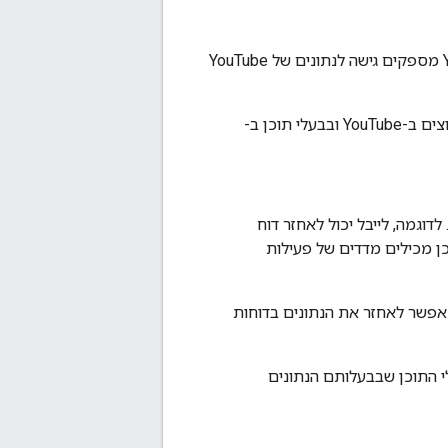
במאמר הזה נסביר על הדמיון וההבדלים בדרכים שבהן ממשקי ה-API של YouTube Analytics ושל YouTube Reporting מספקים גישה לנתונים של YouTube
שני ממשקי ה-API מאפשרים לכם לאחזר נתונים מ-YouTube Analytics. בנוסף, שני ממשקי ה-API תומכים בבעלי ערוצים ב-YouTube ובבעלי תוכן ב-
וללים מדדים מצטברים של כל הערוצים שמקושרים לבעלי תוכן ספציפיים ב-YouTube. לדוגמה, לייבל יכול לאחזר דוח
וחות של בעלי התוכן מכילים מדדים של פעילות
ערכת. אפשר לאחזר את הנתונים בדוחות
 ידי בעלי הערוץ או בעלי התוכן שבבעלותם הנתונים