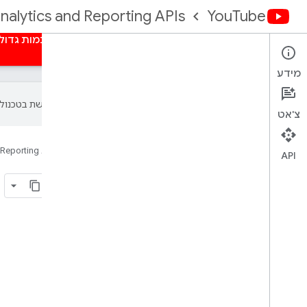
nalytics and Reporting APIs
YouTube
דף הבית
סקירה כללית
הרשאה
דוחות בכמות גדול
מידע
‫Google משתמשת בטכנולוגיית AI כדי לתרגם תוכן לשפה המועדפת עליך. בתרגומים כאלו עשויות להיות שגיאות.
צ'אט
דף הבית
מוצרים
YouTube
 Reporting APIs
API
Introduction
בדף הזה
תוכן הדוח
בחירת ה-API המתאים לאפליקציה
YouTube Analytics API
YouTube Reporting API
דוחות נתמכים
ההבדלים העיקריים