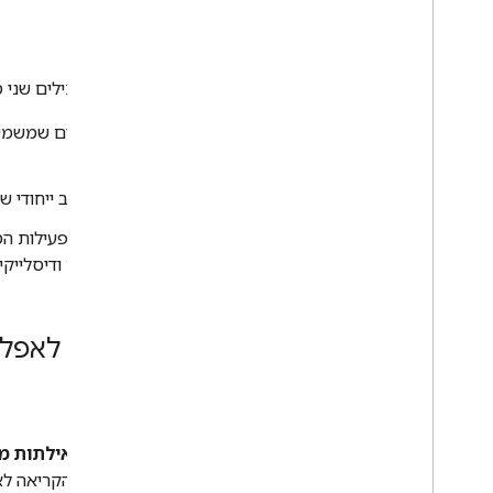
תוכן הדוח
הדוחות שממשקי ה-API מאחזרים מכילים שני סוגים של נתונים:
מאפיינים
הם קריטריונים נפוצים שמשמש
המשתמשים.
בדוח, לכל שורת נתונים יש שילוב ייחודי
מדדים
הם מדידות נפרדות של פעילות המ
הצפיות בסרטון ודירוגים (לייקים ודיסלייקי
בחירת ה-API המתאים לאפליקציה
You
Tube Analytics API
YouTube Analytics API
תומך ב
שאילתות מ
ומיון, כך שהאפליקציה שמבצעת את הקריאה לא 