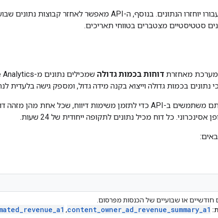
בכל בקשת API מציינים את טווח התאריכים שעבורו יוחזרו הנתונים. בנוסף, 
נים סטטיסטיים מצטברים בטווחי תאריכים.
המערכת מאחזרת
דוחות בכמות גדולה
נתונים בכמות גדולה וייצוא בקנה מידה גדול, ומספק גישה בלעדית לנת
 חודשיים או שבועיים של הכנסות מפרסום.
mated
_
revenue
_
a1
content
_
owner
_
ad
_
revenue
_
summary
_
a1
:
,