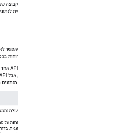
בנוסף, YouTube יוצר באופן אוטומטי קבוצה של דוחות שמנוהלים על ידי המערכת עבור בעלי תוכן שיש להם גישה לדוחות המתאימים ב-
הדוחות האלה מספקים גישה פרוגרמטית לנתוני
דוחות נתמכים
YouTube Reporting API כדי להוריד דוחות בכמות גדולה.
תומך בדוחות נכסים לבעלי תוכן, אבל הנתונים האלה לא זמינים ד
סוגי דוחות
דוחות סרטונים
הפעולה נתמכת
בדוחות על סר