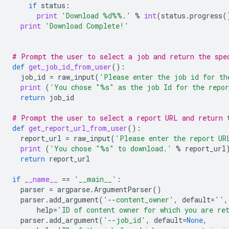
if
status
:
print
'Download 
%d%%
.'
%
int
(
status
.
progress
(
print
'Download Complete!'
# Prompt the user to select a job and return the spe
def
get_job_id_from_user
():
job_id
=
raw_input
(
'Please enter the job id for th
print
(
'You chose "
%s
" as the job Id for the repo
return
job_id
# Prompt the user to select a report URL and return 
def
get_report_url_from_user
():
report_url
=
raw_input
(
'Please enter the report UR
print
(
'You chose "
%s
" to download.'
%
report_url
return
report_url
if
__name__
==
'__main__'
:
parser
=
argparse
.
ArgumentParser
()
parser
.
add_argument
(
'--content_owner'
,
default
=
''
,
help
=
'ID of content owner for which you are re
parser
.
add_argument
(
'--job_id'
,
default
=
None
,