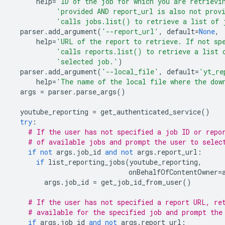
help
=
'ID of the job for which you are retrievi
'provided AND report_url is also not prov
'calls jobs.list() to retrieve a list of 
parser
.
add_argument
(
'--report_url'
,
default
=
None
,
help
=
'URL of the report to retrieve. If not sp
'calls reports.list() to retrieve a list 
'selected job.'
)
parser
.
add_argument
(
'--local_file'
,
default
=
'yt_re
help
=
'The name of the local file where the dow
args
=
parser
.
parse_args
()
youtube_reporting
=
get_authenticated_service
()
try
:
# If the user has not specified a job ID or repo
# of available jobs and prompt the user to selec
if
not
args
.
job_id
and
not
args
.
report_url
:
if
list_reporting_jobs
(
youtube_reporting
,
onBehalfOfContentOwner
=
args
.
job_id
=
get_job_id_from_user
()
# If the user has not specified a report URL, re
# available for the specified job and prompt the
if
args
.
job_id
and
not
args
.
report_url
: