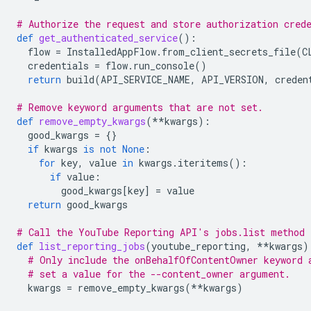
# Authorize the request and store authorization cred
def
get_authenticated_service
():
flow
=
InstalledAppFlow
.
from_client_secrets_file
(
C
credentials
=
flow
.
run_console
()
return
build
(
API_SERVICE_NAME
,
API_VERSION
,
creden
# Remove keyword arguments that are not set.
def
remove_empty_kwargs
(
**
kwargs
):
good_kwargs
=
{}
if
kwargs
is
not
None
:
for
key
,
value
in
kwargs
.
iteritems
():
if
value
:
good_kwargs
[
key
]
=
value
return
good_kwargs
# Call the YouTube Reporting API's jobs.list method 
def
list_reporting_jobs
(
youtube_reporting
,
**
kwargs
)
# Only include the onBehalfOfContentOwner keyword 
# set a value for the --content_owner argument.
kwargs
=
remove_empty_kwargs
(
**
kwargs
)