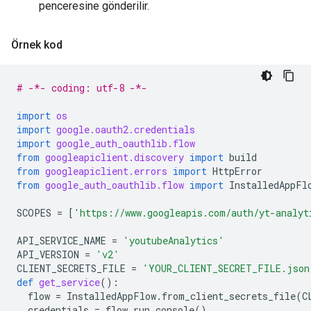
penceresine gönderilir.
Örnek kod
# -*- coding: utf-8 -*-
import
os
import
google.oauth2.credentials
import
google_auth_oauthlib.flow
from
googleapiclient.discovery
import
build
from
googleapiclient.errors
import
HttpError
from
google_auth_oauthlib.flow
import
InstalledAppFl
SCOPES
=
[
'https://www.googleapis.com/auth/yt-analyt
API_SERVICE_NAME
=
'youtubeAnalytics'
API_VERSION
=
'v2'
CLIENT_SECRETS_FILE
=
'YOUR_CLIENT_SECRET_FILE.json
def
get_service
():
flow
=
InstalledAppFlow
.
from_client_secrets_file
(
C
credentials
=
flow
.
run_console
()