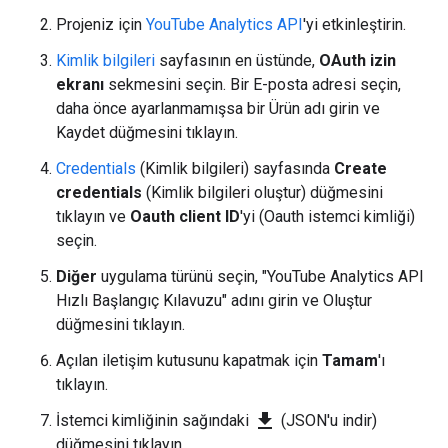
Projeniz için
YouTube Analytics API
'yi etkinleştirin.
Kimlik bilgileri
sayfasının en üstünde,
OAuth izin
ekranı
sekmesini seçin. Bir E-posta adresi seçin,
daha önce ayarlanmamışsa bir Ürün adı girin ve
Kaydet düğmesini tıklayın.
Credentials
(Kimlik bilgileri) sayfasında
Create
credentials
(Kimlik bilgileri oluştur) düğmesini
tıklayın ve
Oauth client ID
'yi (Oauth istemci kimliği)
seçin.
Diğer
uygulama türünü seçin, "YouTube Analytics API
Hızlı Başlangıç Kılavuzu" adını girin ve Oluştur
düğmesini tıklayın.
Açılan iletişim kutusunu kapatmak için
Tamam
'ı
tıklayın.
file_download
İstemci kimliğinin sağındaki
(JSON'u indir)
düğmesini tıklayın.