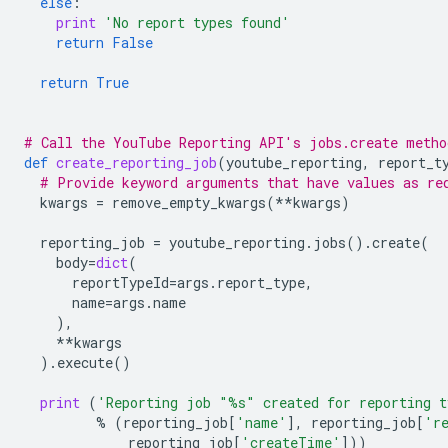
else
:
print
'No report types found'
return
False
return
True
# Call the YouTube Reporting API's jobs.create metho
def
create_reporting_job
(
youtube_reporting
,
report_t
# Provide keyword arguments that have values as re
kwargs
=
remove_empty_kwargs
(
**
kwargs
)
reporting_job
=
youtube_reporting
.
jobs
()
.
create
(
body
=
dict
(
reportTypeId
=
args
.
report_type
,
name
=
args
.
name
),
**
kwargs
)
.
execute
()
print
(
'Reporting job "
%s
" created for reporting t
%
(
reporting_job
[
'name'
],
reporting_job
[
'r
reporting_job
[
'createTime'
]))