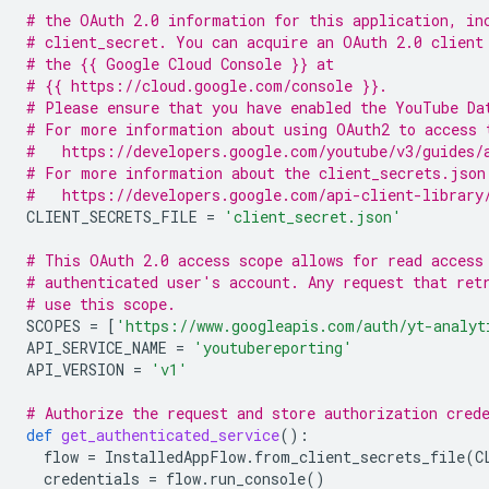
# the OAuth 2.0 information for this application, in
# client_secret. You can acquire an OAuth 2.0 client
# the {{ Google Cloud Console }} at
# {{ https://cloud.google.com/console }}.
# Please ensure that you have enabled the YouTube Da
# For more information about using OAuth2 to access 
#   https://developers.google.com/youtube/v3/guides/
# For more information about the client_secrets.json
#   https://developers.google.com/api-client-library
CLIENT_SECRETS_FILE
=
'client_secret.json'
# This OAuth 2.0 access scope allows for read access
# authenticated user's account. Any request that ret
# use this scope.
SCOPES
=
[
'https://www.googleapis.com/auth/yt-analyt
API_SERVICE_NAME
=
'youtubereporting'
API_VERSION
=
'v1'
# Authorize the request and store authorization cred
def
get_authenticated_service
():
flow
=
InstalledAppFlow
.
from_client_secrets_file
(
C
credentials
=
flow
.
run_console
()