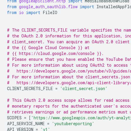
from
googleapiclient.http
import
MediaIoBaseDownload
from
google_auth_oauthlib.flow
import
InstalledAppFl
from
io
import
FileIO
# The CLIENT_SECRETS_FILE variable specifies the nam
# the OAuth 2.0 information for this application, in
# client_secret. You can acquire an OAuth 2.0 client
# the {{ Google Cloud Console }} at
# {{ https://cloud.google.com/console }}.
# Please ensure that you have enabled the YouTube Da
# For more information about using OAuth2 to access 
#   https://developers.google.com/youtube/v3/guides/
# For more information about the client_secrets.json
#   https://developers.google.com/api-client-library
CLIENT_SECRETS_FILE
=
'client_secret.json'
# This OAuth 2.0 access scope allows for read access
# monetary reports for the authenticated user's acco
# retrieves earnings or ad performance metrics must 
SCOPES
=
[
'https://www.googleapis.com/auth/yt-analyt
API_SERVICE_NAME
=
'youtubereporting'
API_VERSION
=
'v1'