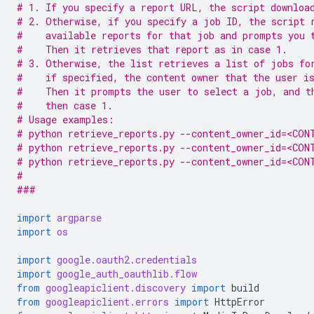
# 1. If you specify a report URL, the script downloa
# 2. Otherwise, if you specify a job ID, the script 
#    available reports for that job and prompts you 
#    Then it retrieves that report as in case 1.
# 3. Otherwise, the list retrieves a list of jobs fo
#    if specified, the content owner that the user i
#    Then it prompts the user to select a job, and t
#    then case 1.
# Usage examples:
# python retrieve_reports.py --content_owner_id=<CON
# python retrieve_reports.py --content_owner_id=<CON
# python retrieve_reports.py --content_owner_id=<CON
#
###
import
argparse
import
os
import
google.oauth2.credentials
import
google_auth_oauthlib.flow
from
googleapiclient.discovery
import
build
from
googleapiclient.errors
import
HttpError