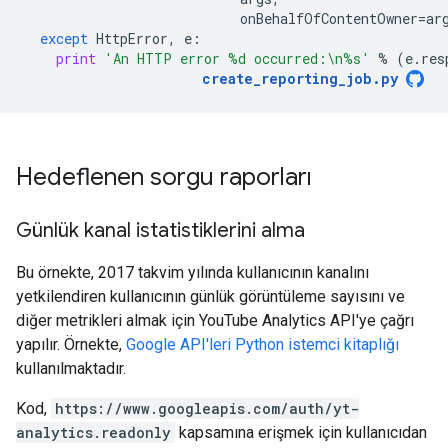
onBehalfOfContentOwner
=
ar
except
HttpError
,
e
:
print
'An HTTP error 
%d
 occurred:
\n
%s
'
%
(
e
.
res
create_reporting_job
.
py
Hedeflenen sorgu raporları
Günlük kanal istatistiklerini alma
Bu örnekte, 2017 takvim yılında kullanıcının kanalını
yetkilendiren kullanıcının günlük görüntüleme sayısını ve
diğer metrikleri almak için YouTube Analytics API'ye çağrı
yapılır. Örnekte,
Google API'leri Python istemci kitaplığı
kullanılmaktadır.
Kod,
https://www.googleapis.com/auth/yt-
analytics.readonly
kapsamına erişmek için kullanıcıdan