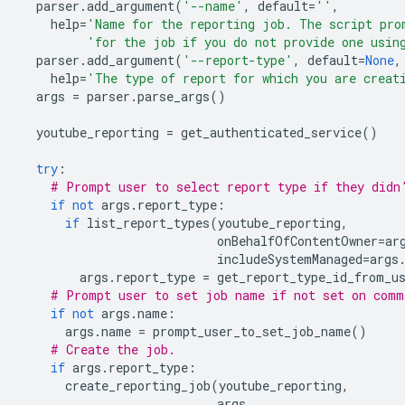
parser
.
add_argument
(
'--name'
,
default
=
''
,
help
=
'Name for the reporting job. The script pro
'for the job if you do not provide one usin
parser
.
add_argument
(
'--report-type'
,
default
=
None
,
help
=
'The type of report for which you are creat
args
=
parser
.
parse_args
()
youtube_reporting
=
get_authenticated_service
()
try
:
# Prompt user to select report type if they didn
if
not
args
.
report_type
:
if
list_report_types
(
youtube_reporting
,
onBehalfOfContentOwner
=
ar
includeSystemManaged
=
args
args
.
report_type
=
get_report_type_id_from_u
# Prompt user to set job name if not set on comm
if
not
args
.
name
:
args
.
name
=
prompt_user_to_set_job_name
()
# Create the job.
if
args
.
report_type
:
create_reporting_job
(
youtube_reporting
,
args
,