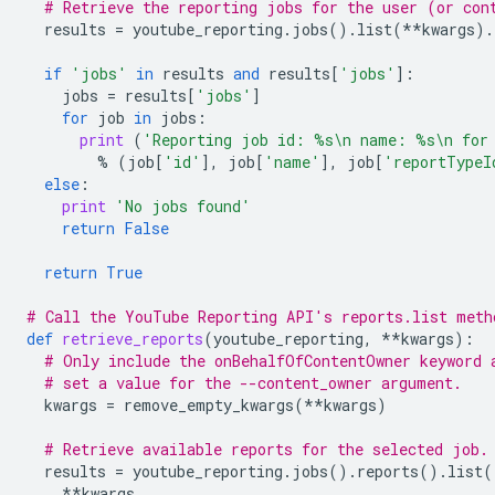
# Retrieve the reporting jobs for the user (or con
results
=
youtube_reporting
.
jobs
()
.
list
(
**
kwargs
)
.
if
'jobs'
in
results
and
results
[
'jobs'
]:
jobs
=
results
[
'jobs'
]
for
job
in
jobs
:
print
(
'Reporting job id: 
%s
\n
 name: 
%s
\n
 for
%
(
job
[
'id'
],
job
[
'name'
],
job
[
'reportTypeI
else
:
print
'No jobs found'
return
False
return
True
# Call the YouTube Reporting API's reports.list meth
def
retrieve_reports
(
youtube_reporting
,
**
kwargs
):
# Only include the onBehalfOfContentOwner keyword 
# set a value for the --content_owner argument.
kwargs
=
remove_empty_kwargs
(
**
kwargs
)
# Retrieve available reports for the selected job.
results
=
youtube_reporting
.
jobs
()
.
reports
()
.
list
(
**
kwargs