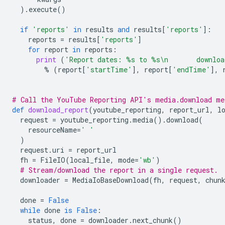
)
.
execute
()
if
'reports'
in
results
and
results
[
'reports'
]:
reports
=
results
[
'reports'
]
for
report
in
reports
:
print
(
'Report dates: 
%s
 to 
%s
\n
       downlo
%
(
report
[
'startTime'
],
report
[
'endTime'
],
# Call the YouTube Reporting API's media.download me
def
download_report
(
youtube_reporting
,
report_url
,
l
request
=
youtube_reporting
.
media
()
.
download
(
resourceName
=
' '
)
request
.
uri
=
report_url
fh
=
FileIO
(
local_file
,
mode
=
'wb'
)
# Stream/download the report in a single request.
downloader
=
MediaIoBaseDownload
(
fh
,
request
,
chun
done
=
False
while
done
is
False
:
status
,
done
=
downloader
.
next_chunk
()