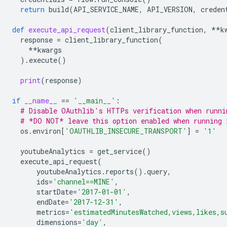
return
build
(
API_SERVICE_NAME
,
API_VERSION
,
creden
def
execute_api_request
(
client_library_function
,
**
k
response
=
client_library_function
(
**
kwargs
)
.
execute
()
print
(
response
)
if
__name__
==
'__main__'
:
# Disable OAuthlib's HTTPs verification when runni
# *DO NOT* leave this option enabled when running 
os
.
environ
[
'OAUTHLIB_INSECURE_TRANSPORT'
]
=
'1'
youtubeAnalytics
=
get_service
()
execute_api_request
(
youtubeAnalytics
.
reports
()
.
query
,
ids
=
'channel==MINE'
,
startDate
=
'2017-01-01'
,
endDate
=
'2017-12-31'
,
metrics
=
'estimatedMinutesWatched,views,likes,s
dimensions
=
'day'
,