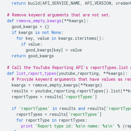
return
build
(
API_SERVICE_NAME
,
API_VERSION
,
creden
# Remove keyword arguments that are not set.
def
remove_empty_kwargs
(
**
kwargs
):
good_kwargs
=
{}
if
kwargs
is
not
None
:
for
key
,
value
in
kwargs
.
iteritems
():
if
value
:
good_kwargs
[
key
]
=
value
return
good_kwargs
# Call the YouTube Reporting API's reportTypes.list 
def
list_report_types
(
youtube_reporting
,
**
kwargs
):
# Provide keyword arguments that have values as re
kwargs
=
remove_empty_kwargs
(
**
kwargs
)
results
=
youtube_reporting
.
reportTypes
()
.
list
(
**
k
reportTypes
=
results
[
'reportTypes'
]
if
'reportTypes'
in
results
and
results
[
'reportTyp
reportTypes
=
results
[
'reportTypes'
]
for
reportType
in
reportTypes
:
print
'Report type id: 
%s
\n
 name: 
%s
\n
'
%
(
re