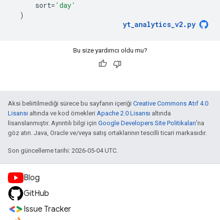
sort
=
'day'
)
yt_analytics_v2
.
py
Bu size yardımcı oldu mu?
Aksi belirtilmediği sürece bu sayfanın içeriği
Creative Commons Atıf 4.0
Lisansı
altında ve kod örnekleri
Apache 2.0 Lisansı
altında
lisanslanmıştır. Ayrıntılı bilgi için
Google Developers Site Politikaları
'na
göz atın. Java, Oracle ve/veya satış ortaklarının tescilli ticari markasıdır.
Son güncelleme tarihi: 2026-05-04 UTC.
Blog
GitHub
Issue Tracker