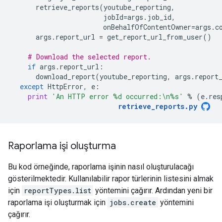
retrieve_reports
(
youtube_reporting
,
jobId
=
args
.
job_id
,
onBehalfOfContentOwner
=
args
.
c
args
.
report_url
=
get_report_url_from_user
()
# Download the selected report.
if
args
.
report_url
:
download_report
(
youtube_reporting
,
args
.
report
except
HttpError
,
e
:
print
'An HTTP error 
%d
 occurred:
\n
%s
'
%
(
e
.
res
retrieve_reports
.
py
Raporlama işi oluşturma
Bu kod örneğinde, raporlama işinin nasıl oluşturulacağı
gösterilmektedir. Kullanılabilir rapor türlerinin listesini almak
için
reportTypes.list
yöntemini çağırır. Ardından yeni bir
raporlama işi oluşturmak için
jobs.create
yöntemini
çağırır.