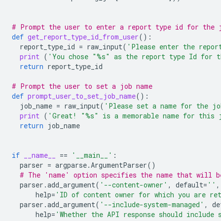
# Prompt the user to enter a report type id for the 
def
get_report_type_id_from_user
():
report_type_id
=
raw_input
(
'Please enter the repor
print
(
'You chose "
%s
" as the report type Id for 
return
report_type_id
# Prompt the user to set a job name
def
prompt_user_to_set_job_name
():
job_name
=
raw_input
(
'Please set a name for the j
print
(
'Great! "
%s
" is a memorable name for this 
return
job_name
if
__name__
==
'__main__'
:
parser
=
argparse
.
ArgumentParser
()
# The 'name' option specifies the name that will b
parser
.
add_argument
(
'--content-owner'
,
default
=
''
,
help
=
'ID of content owner for which you are re
parser
.
add_argument
(
'--include-system-managed'
,
de
help
=
'Whether the API response should include 