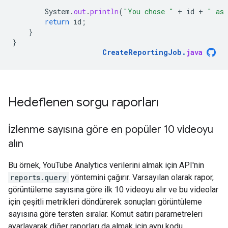
System
.
out
.
println
(
"You chose "
+
id
+
" as 
return
id
;
}
}
CreateReportingJob
.
java
Hedeflenen sorgu raporları
İzlenme sayısına göre en popüler 10 videoyu
alın
Bu örnek, YouTube Analytics verilerini almak için API'nin
reports.query
yöntemini çağırır. Varsayılan olarak rapor,
görüntüleme sayısına göre ilk 10 videoyu alır ve bu videolar
için çeşitli metrikleri döndürerek sonuçları görüntüleme
sayısına göre tersten sıralar. Komut satırı parametreleri
ayarlayarak diğer raporları da almak için aynı kodu