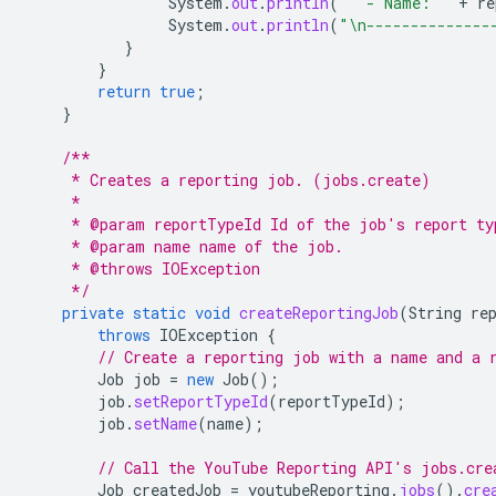
System
.
out
.
println
(
"  - Name: "
+
re
System
.
out
.
println
(
"\n--------------
}
}
return
true
;
}
/**
     * Creates a reporting job. (jobs.create)
     *
     * @param reportTypeId Id of the job's report ty
     * @param name name of the job.
     * @throws IOException
     */
private
static
void
createReportingJob
(
String
re
throws
IOException
{
// Create a reporting job with a name and a 
Job
job
=
new
Job
();
job
.
setReportTypeId
(
reportTypeId
);
job
.
setName
(
name
);
// Call the YouTube Reporting API's jobs.cre
Job
createdJob
=
youtubeReporting
.
jobs
().
cre