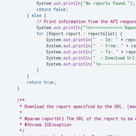
System
.
out
.
println
(
"No reports found."
);
return
false
;
}
else
{
// Print information from the API respon
System
.
out
.
println
(
"\n============= Repo
for
(
Report
report
:
reportslist
)
{
System
.
out
.
println
(
"  - Id: "
+
repo
System
.
out
.
println
(
"  - From: "
+
re
System
.
out
.
println
(
"  - To: "
+
repo
System
.
out
.
println
(
"  - Download Url
System
.
out
.
println
(
"\n--------------
}
}
return
true
;
}
/**
     * Download the report specified by the URL. (me
     *
     * @param reportUrl The URL of the report to be 
     * @throws IOException
     */