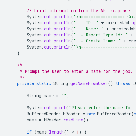
// Print information from the API response.
System
.
out
.
println
(
"\n================== Cre
System
.
out
.
println
(
"  - ID: "
+
createdJob
.
g
System
.
out
.
println
(
"  - Name: "
+
createdJob
System
.
out
.
println
(
"  - Report Type Id: "
+
System
.
out
.
println
(
"  - Create Time: "
+
cre
System
.
out
.
println
(
"\n----------------------
}
/*
     * Prompt the user to enter a name for the job. 
     */
private
static
String
getNameFromUser
()
throws
I
String
name
=
""
;
System
.
out
.
print
(
"Please enter the name for 
BufferedReader
bReader
=
new
BufferedReader
(
name
=
bReader
.
readLine
();
if
(
name
.
length
()
 < 
1
)
{