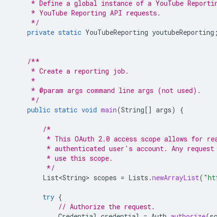
     * Define a global instance of a YouTube Reporti
     * YouTube Reporting API requests.
     */
private
static
YouTubeReporting
youtubeReporting
/**
     * Create a reporting job.
     *
     * @param args command line args (not used).
     */
public
static
void
main
(
String
[]
args
)
{
/*
         * This OAuth 2.0 access scope allows for re
         * authenticated user's account. Any request
         * use this scope.
         */
List<String>
scopes
=
Lists
.
newArrayList
(
"ht
try
{
// Authorize the request.
Credential
credential
=
Auth
.
authorize
(
s