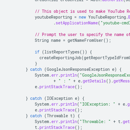
// This object is used to make YouTube R
youtubeReporting
=
new
YouTubeReporting
.
.
setApplicationName
(
"youtube-cmd
// Prompt the user to specify the name o
String
name
=
getNameFromUser
();
if
(
listReportTypes
())
{
createReportingJob
(
getReportTypeIdFrom
}
}
catch
(
GoogleJsonResponseException
e
)
{
System
.
err
.
println
(
"GoogleJsonResponseEx
+
" : "
+
e
.
getDetails
().
getMess
e
.
printStackTrace
();
}
catch
(
IOException
e
)
{
System
.
err
.
println
(
"IOException: "
+
e
.
g
e
.
printStackTrace
();
}
catch
(
Throwable
t
)
{
System
.
err
.
println
(
"Throwable: "
+
t
.
get
t
.
printStackTrace
();