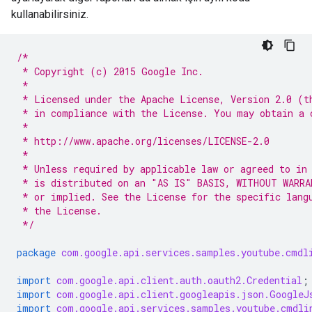
kullanabilirsiniz.
/*
 * Copyright (c) 2015 Google Inc.
 *
 * Licensed under the Apache License, Version 2.0 (t
 * in compliance with the License. You may obtain a 
 *
 * http://www.apache.org/licenses/LICENSE-2.0
 *
 * Unless required by applicable law or agreed to in
 * is distributed on an "AS IS" BASIS, WITHOUT WARRA
 * or implied. See the License for the specific lang
 * the License.
 */
package
com.google.api.services.samples.youtube.cmdl
import
com.google.api.client.auth.oauth2.Credential
;
import
com.google.api.client.googleapis.json.GoogleJ
import
com.google.api.services.samples.youtube.cmdli