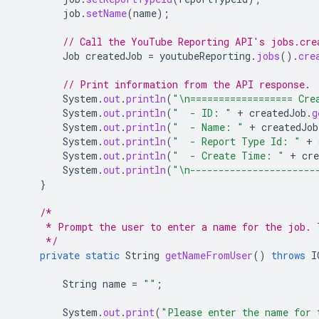
job
.
setName
(
name
);
// Call the YouTube Reporting API's jobs.cre
Job
createdJob
=
youtubeReporting
.
jobs
().
cre
// Print information from the API response.
System
.
out
.
println
(
"\n================== Cre
System
.
out
.
println
(
"  - ID: "
+
createdJob
.
g
System
.
out
.
println
(
"  - Name: "
+
createdJob
System
.
out
.
println
(
"  - Report Type Id: "
+
System
.
out
.
println
(
"  - Create Time: "
+
cre
System
.
out
.
println
(
"\n----------------------
}
/*
     * Prompt the user to enter a name for the job. 
     */
private
static
String
getNameFromUser
()
throws
I
String
name
=
""
;
System
.
out
.
print
(
"Please enter the name for 