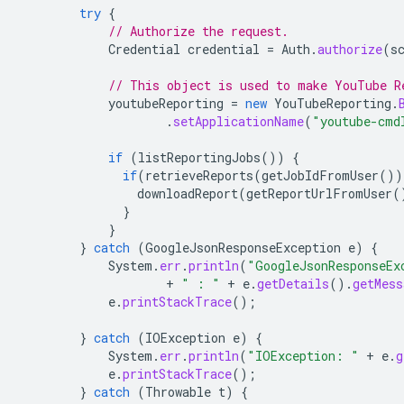
try
{
// Authorize the request.
Credential
credential
=
Auth
.
authorize
(
s
// This object is used to make YouTube R
youtubeReporting
=
new
YouTubeReporting
.
.
setApplicationName
(
"youtube-cmd
if
(
listReportingJobs
())
{
if
(
retrieveReports
(
getJobIdFromUser
())
downloadReport
(
getReportUrlFromUser
(
}
}
}
catch
(
GoogleJsonResponseException
e
)
{
System
.
err
.
println
(
"GoogleJsonResponseEx
+
" : "
+
e
.
getDetails
().
getMess
e
.
printStackTrace
();
}
catch
(
IOException
e
)
{
System
.
err
.
println
(
"IOException: "
+
e
.
g
e
.
printStackTrace
();
}
catch
(
Throwable
t
)
{