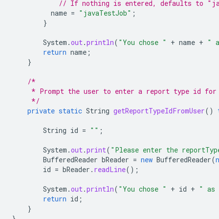
// If nothing is entered, defaults to "j
name
=
"javaTestJob"
;
}
System
.
out
.
println
(
"You chose "
+
name
+
" 
return
name
;
}
/*
     * Prompt the user to enter a report type id for
     */
private
static
String
getReportTypeIdFromUser
()
String
id
=
""
;
System
.
out
.
print
(
"Please enter the reportTyp
BufferedReader
bReader
=
new
BufferedReader
(
id
=
bReader
.
readLine
();
System
.
out
.
println
(
"You chose "
+
id
+
" as 
return
id
;
}
}