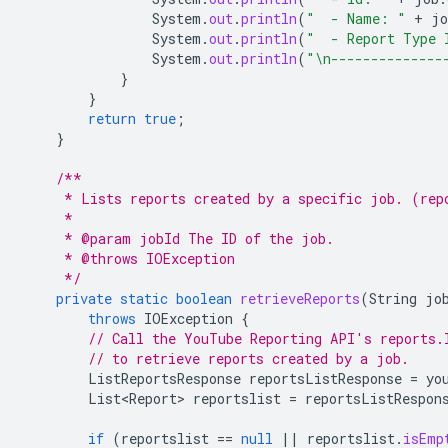
System
.
out
.
println
(
"  - Name: "
+
jo
System
.
out
.
println
(
"  - Report Type 
System
.
out
.
println
(
"\n--------------
}
}
return
true
;
}
/**
     * Lists reports created by a specific job. (rep
     *
     * @param jobId The ID of the job.
     * @throws IOException
     */
private
static
boolean
retrieveReports
(
String
jo
throws
IOException
{
// Call the YouTube Reporting API's reports.
// to retrieve reports created by a job.
ListReportsResponse
reportsListResponse
=
yo
List<Report>
reportslist
=
reportsListRespon
if
(
reportslist
==
null
||
reportslist
.
isEmp