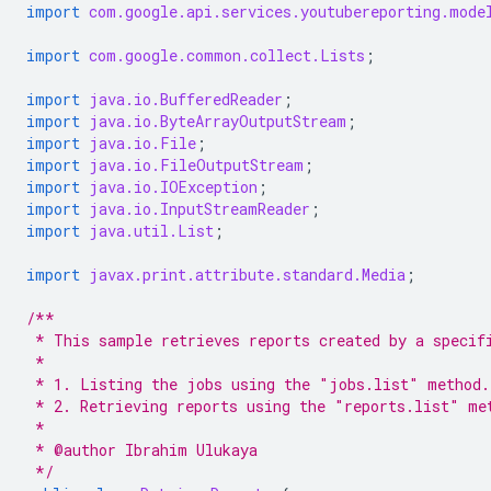
import
com.google.api.services.youtubereporting.mode
import
com.google.common.collect.Lists
;
import
java.io.BufferedReader
;
import
java.io.ByteArrayOutputStream
;
import
java.io.File
;
import
java.io.FileOutputStream
;
import
java.io.IOException
;
import
java.io.InputStreamReader
;
import
java.util.List
;
import
javax.print.attribute.standard.Media
;
/**
 * This sample retrieves reports created by a specif
 *
 * 1. Listing the jobs using the "jobs.list" method.
 * 2. Retrieving reports using the "reports.list" me
 *
 * @author Ibrahim Ulukaya
 */