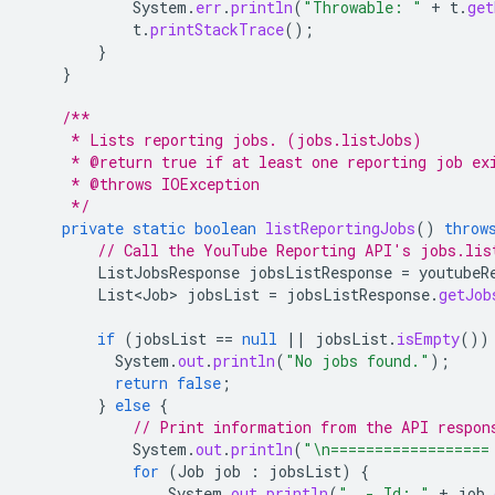
System
.
err
.
println
(
"Throwable: "
+
t
.
get
t
.
printStackTrace
();
}
}
/**
     * Lists reporting jobs. (jobs.listJobs)
     * @return true if at least one reporting job ex
     * @throws IOException
     */
private
static
boolean
listReportingJobs
()
throw
// Call the YouTube Reporting API's jobs.lis
ListJobsResponse
jobsListResponse
=
youtubeR
List<Job>
jobsList
=
jobsListResponse
.
getJob
if
(
jobsList
==
null
||
jobsList
.
isEmpty
())
System
.
out
.
println
(
"No jobs found."
);
return
false
;
}
else
{
// Print information from the API respon
System
.
out
.
println
(
"\n==================
for
(
Job
job
:
jobsList
)
{
System
.
out
.
println
(
"  - Id: "
+
job
.