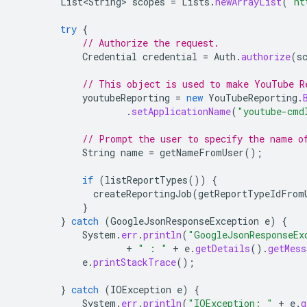
List<String>
scopes
=
Lists
.
newArrayList
(
"ht
try
{
// Authorize the request.
Credential
credential
=
Auth
.
authorize
(
s
// This object is used to make YouTube R
youtubeReporting
=
new
YouTubeReporting
.
.
setApplicationName
(
"youtube-cmd
// Prompt the user to specify the name o
String
name
=
getNameFromUser
();
if
(
listReportTypes
())
{
createReportingJob
(
getReportTypeIdFrom
}
}
catch
(
GoogleJsonResponseException
e
)
{
System
.
err
.
println
(
"GoogleJsonResponseEx
+
" : "
+
e
.
getDetails
().
getMess
e
.
printStackTrace
();
}
catch
(
IOException
e
)
{
System
.
err
.
println
(
"IOException: "
+
e
.
g