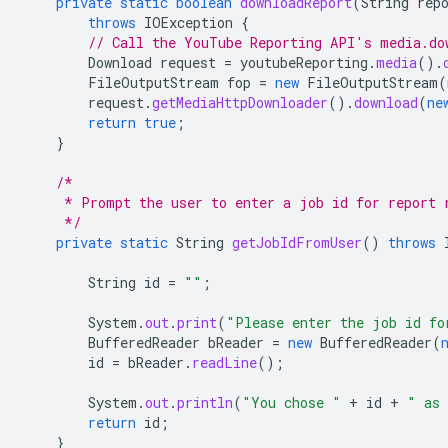
private
static
boolean
downloadReport
(
String
rep
throws
IOException
{
// Call the YouTube Reporting API's media.do
Download
request
=
youtubeReporting
.
media
().
FileOutputStream
fop
=
new
FileOutputStream
(
request
.
getMediaHttpDownloader
().
download
(
ne
return
true
;
}
/*
     * Prompt the user to enter a job id for report 
     */
private
static
String
getJobIdFromUser
()
throws
String
id
=
""
;
System
.
out
.
print
(
"Please enter the job id fo
BufferedReader
bReader
=
new
BufferedReader
(
id
=
bReader
.
readLine
();
System
.
out
.
println
(
"You chose "
+
id
+
" as 
return
id
;
}