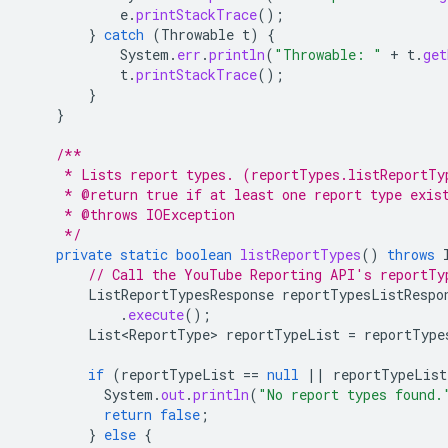
e
.
printStackTrace
();
}
catch
(
Throwable
t
)
{
System
.
err
.
println
(
"Throwable: "
+
t
.
get
t
.
printStackTrace
();
}
}
/**
     * Lists report types. (reportTypes.listReportTy
     * @return true if at least one report type exis
     * @throws IOException
     */
private
static
boolean
listReportTypes
()
throws
// Call the YouTube Reporting API's reportTy
ListReportTypesResponse
reportTypesListRespo
.
execute
();
List<ReportType>
reportTypeList
=
reportType
if
(
reportTypeList
==
null
||
reportTypeList
System
.
out
.
println
(
"No report types found.
return
false
;
}
else
{