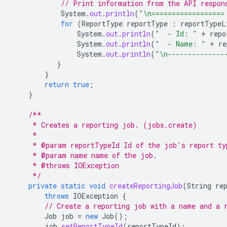
// Print information from the API respon
System
.
out
.
println
(
"\n==================
for
(
ReportType
reportType
:
reportTypeL
System
.
out
.
println
(
"  - Id: "
+
repo
System
.
out
.
println
(
"  - Name: "
+
re
System
.
out
.
println
(
"\n--------------
}
}
return
true
;
}
/**
     * Creates a reporting job. (jobs.create)
     *
     * @param reportTypeId Id of the job's report ty
     * @param name name of the job.
     * @throws IOException
     */
private
static
void
createReportingJob
(
String
re
throws
IOException
{
// Create a reporting job with a name and a 
Job
job
=
new
Job
();
job
.
setReportTypeId
(
reportTypeId
);