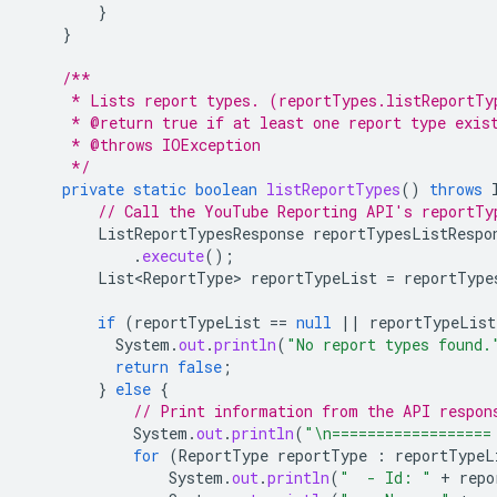
}
}
/**
     * Lists report types. (reportTypes.listReportTy
     * @return true if at least one report type exis
     * @throws IOException
     */
private
static
boolean
listReportTypes
()
throws
// Call the YouTube Reporting API's reportTy
ListReportTypesResponse
reportTypesListRespo
.
execute
();
List<ReportType>
reportTypeList
=
reportType
if
(
reportTypeList
==
null
||
reportTypeList
System
.
out
.
println
(
"No report types found.
return
false
;
}
else
{
// Print information from the API respon
System
.
out
.
println
(
"\n==================
for
(
ReportType
reportType
:
reportTypeL
System
.
out
.
println
(
"  - Id: "
+
repo