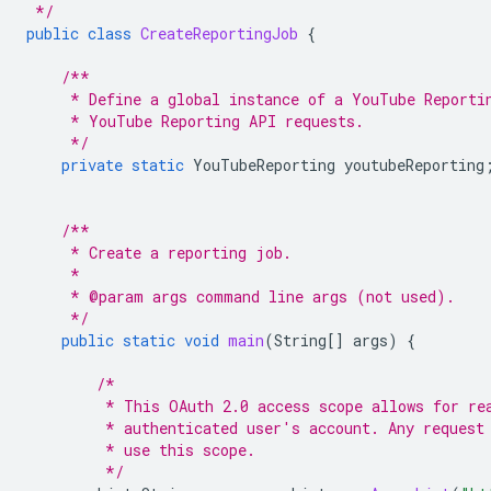
 */
public
class
CreateReportingJob
{
/**
     * Define a global instance of a YouTube Reporti
     * YouTube Reporting API requests.
     */
private
static
YouTubeReporting
youtubeReporting
/**
     * Create a reporting job.
     *
     * @param args command line args (not used).
     */
public
static
void
main
(
String
[]
args
)
{
/*
         * This OAuth 2.0 access scope allows for re
         * authenticated user's account. Any request
         * use this scope.
         */