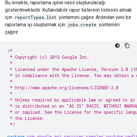
Bu örnekte, raporlama işinin nasıl oluşturulacağı
gösterilmektedir. Kullanılabilir rapor türlerinin listesini almak
için
reportTypes.list
yöntemini çağırır. Ardından yeni bir
raporlama işi oluşturmak için
jobs.create
yöntemini
çağırır.
/*
 * Copyright (c) 2015 Google Inc.
 *
 * Licensed under the Apache License, Version 2.0 (t
 * in compliance with the License. You may obtain a 
 *
 * http://www.apache.org/licenses/LICENSE-2.0
 *
 * Unless required by applicable law or agreed to in
 * is distributed on an "AS IS" BASIS, WITHOUT WARRA
 * or implied. See the License for the specific lang
 * the License.
 */
package
com.google.api.services.samples.youtube.cmdl