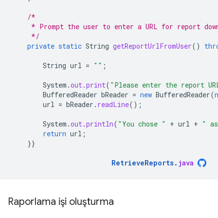
/*
     * Prompt the user to enter a URL for report dow
     */
private
static
String
getReportUrlFromUser
()
thr
String
url
=
""
;
System
.
out
.
print
(
"Please enter the report UR
BufferedReader
bReader
=
new
BufferedReader
(
url
=
bReader
.
readLine
();
System
.
out
.
println
(
"You chose "
+
url
+
" as
return
url
;
}}
RetrieveReports
.
java
Raporlama işi oluşturma