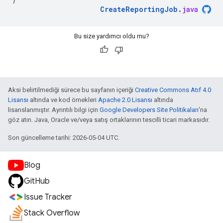
CreateReportingJob
.
java
Bu size yardımcı oldu mu?
Aksi belirtilmediği sürece bu sayfanın içeriği
Creative Commons Atıf 4.0
Lisansı
altında ve kod örnekleri
Apache 2.0 Lisansı
altında
lisanslanmıştır. Ayrıntılı bilgi için
Google Developers Site Politikaları
'na
göz atın. Java, Oracle ve/veya satış ortaklarının tescilli ticari markasıdır.
Son güncelleme tarihi: 2026-05-04 UTC.
Blog
GitHub
Issue Tracker
Stack Overflow