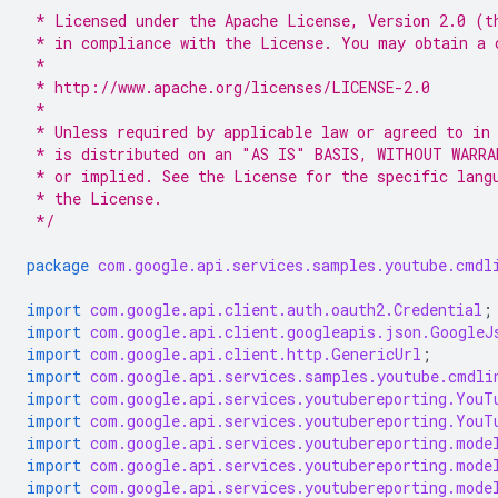
 * Licensed under the Apache License, Version 2.0 (t
 * in compliance with the License. You may obtain a 
 *
 * http://www.apache.org/licenses/LICENSE-2.0
 *
 * Unless required by applicable law or agreed to in
 * is distributed on an "AS IS" BASIS, WITHOUT WARRA
 * or implied. See the License for the specific lang
 * the License.
 */
package
com.google.api.services.samples.youtube.cmdl
import
com.google.api.client.auth.oauth2.Credential
;
import
com.google.api.client.googleapis.json.GoogleJ
import
com.google.api.client.http.GenericUrl
;
import
com.google.api.services.samples.youtube.cmdli
import
com.google.api.services.youtubereporting.YouT
import
com.google.api.services.youtubereporting.YouT
import
com.google.api.services.youtubereporting.mode
import
com.google.api.services.youtubereporting.mode
import
com.google.api.services.youtubereporting.mode