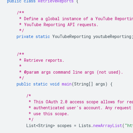
public
class
RetrieveReports
{
/**
     * Define a global instance of a YouTube Reporti
     * YouTube Reporting API requests.
     */
private
static
YouTubeReporting
youtubeReporting
/**
     * Retrieve reports.
     *
     * @param args command line args (not used).
     */
public
static
void
main
(
String
[]
args
)
{
/*
         * This OAuth 2.0 access scope allows for re
         * authenticated user's account. Any request
         * use this scope.
         */
List<String>
scopes
=
Lists
.
newArrayList
(
"ht