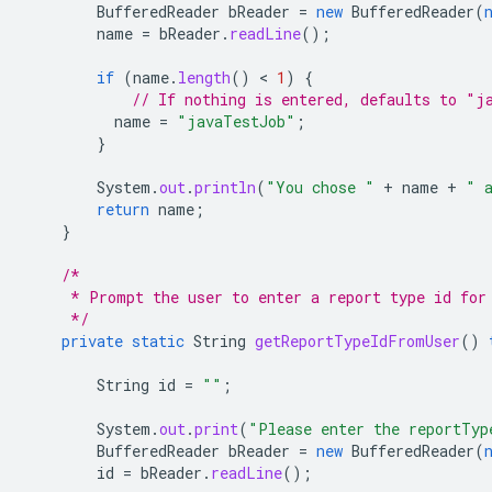
BufferedReader
bReader
=
new
BufferedReader
(
name
=
bReader
.
readLine
();
if
(
name
.
length
()
 < 
1
)
{
// If nothing is entered, defaults to "j
name
=
"javaTestJob"
;
}
System
.
out
.
println
(
"You chose "
+
name
+
" 
return
name
;
}
/*
     * Prompt the user to enter a report type id for
     */
private
static
String
getReportTypeIdFromUser
()
String
id
=
""
;
System
.
out
.
print
(
"Please enter the reportTyp
BufferedReader
bReader
=
new
BufferedReader
(
id
=
bReader
.
readLine
();