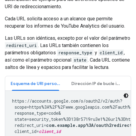
URI de redireccionamiento.
Cada URL solicita acceso a un alcance que permite
recuperar los informes de YouTube Analytics del usuario.
Las URLs son idénticas, excepto por el valor del parámetro
redirect_uri
. Las URLs también contienen los
parámetros obligatorios
response_type
y
client_id
,
así como el parámetro opcional
state
. Cada URL contiene
saltos de línea y espacios para facilitar la lectura.
Esquema de URI personalizado
Dirección IP de bucle invertido
https://accounts.google.com/o/oauth2/v2/auth?

 scope=https%3A%2F%2Fwww.googleapis.com%2Fauth%2Fy
 response_type=code&

 state=security_token%3D138r5719ru3e1%26url%3Dhttp
 redirect_uri=
com.example.app%3A/oauth2redirect
&

 client_id=
client_id