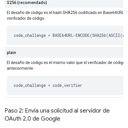
S256 (recomendado)
El desafío de código es el hash SHA256 codificado en Base64URL (si
verificador de código.
code_challenge
 = BASE64URL-ENCODE(SHA256(ASCII(
co
plain
El desafío de código es el mismo valor que el verificador de código
anteriormente.
code_challenge
 = 
code_verifier
Paso 2: Envía una solicitud al servidor de
OAuth 2
.
0 de Google