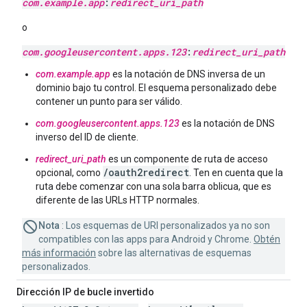
com
.
example
.
app
:
redirect
_
uri
_
path
o
com
.
googleusercontent
.
apps
.
123
:
redirect
_
uri
_
path
com.example.app
es la notación de DNS inversa de un
dominio bajo tu control. El esquema personalizado debe
contener un punto para ser válido.
com.googleusercontent.apps.123
es la notación de DNS
inverso del ID de cliente.
redirect_uri_path
es un componente de ruta de acceso
/oauth2redirect
opcional, como
. Ten en cuenta que la
ruta debe comenzar con una sola barra oblicua, que es
diferente de las URLs HTTP normales.
Nota
: Los esquemas de URI personalizados ya no son
compatibles con las apps para Android y Chrome.
Obtén
más información
sobre las alternativas de esquemas
personalizados.
Dirección IP de bucle invertido