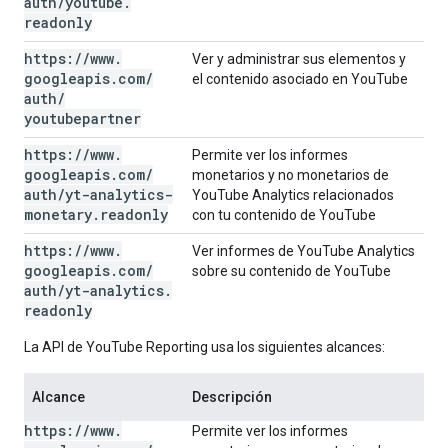
auth
/
youtube
.
readonly
https:
/
/
www
.
Ver y administrar sus elementos y
googleapis
.
com
/
el contenido asociado en YouTube
auth
/
youtubepartner
https:
/
/
www
.
Permite ver los informes
googleapis
.
com
/
monetarios y no monetarios de
auth
/
yt-analytics-
YouTube Analytics relacionados
monetary
.
readonly
con tu contenido de YouTube
https:
/
/
www
.
Ver informes de YouTube Analytics
googleapis
.
com
/
sobre su contenido de YouTube
auth
/
yt-analytics
.
readonly
La API de YouTube Reporting usa los siguientes alcances:
Alcance
Descripción
https:
/
/
www
.
Permite ver los informes