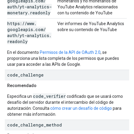
googleapis
.
com
/
monetarios y no monetarios de
auth
/
yt-analytics-
YouTube Analytics relacionados
monetary
.
readonly
con tu contenido de YouTube
https:
/
/
www
.
Ver informes de YouTube Analytics
googleapis
.
com
/
sobre su contenido de YouTube
auth
/
yt-analytics
.
readonly
En el documento
Permisos de la API de OAuth 2.0
, se
proporciona una lista completa de los permisos que puedes
usar para acceder a las APIs de Google.
code
_
challenge
Recomendado
code_verifier
Especifica un
codificado que se usará como
desafío del servidor durante el intercambio del código de
autorización. Consulta
cómo crear un desafío de código
para
obtener más información.
code
_
challenge
_
method