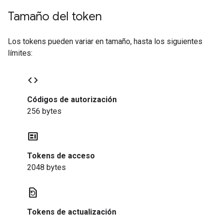
Tamaño del token
Los tokens pueden variar en tamaño, hasta los siguientes
límites:
code
Códigos de autorización
256 bytes
contextual_token
Tokens de acceso
2048 bytes
restore_page
Tokens de actualización