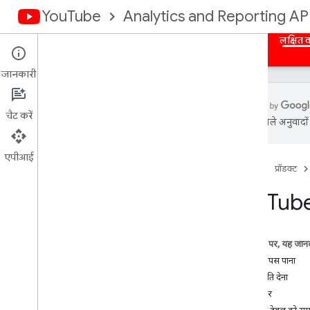
YouTube
Analytics and Reporting AP
होम पेज
खास जानकारी
प्राधिकरण
बल्क रिपोर्ट
लक्षित क
जानकारी
चैट करें
एआई से मिले अनुवादों म
You
Tube Analytics API
एपीआई
होम पेज
प्रॉडक्ट
डेटा मॉडल
खास जानकारी
You
Tube
डाइमेंशन
मेट्रिक
चैनल रिपोर्ट
इस पेज पर, यह जानक
कॉन्टेंट के मालिक की रिपोर्ट
रिपोर्ट वापस पाना
अनुमति देना
गाइड
फ़िल्टर
सैंपल के अनुरोध