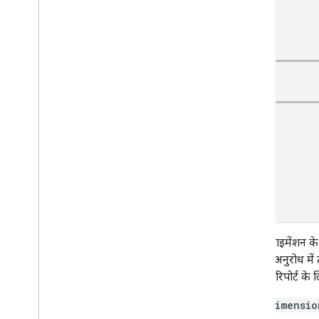
मेट्रिक
छनक:
टेबल में डाइमेंशन क
एपीआई अनुरोध में 
लिए, इस रिपोर्ट के
dimensio