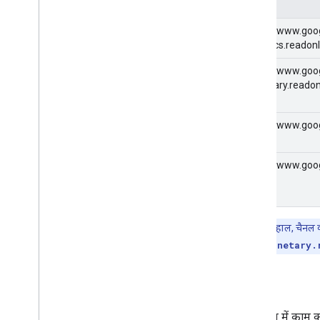
स्कोप
https://www.goo
analytics.readon
https://www.goog
monetary.readon
https://www.goo
https://www.goo
ध्यान दें:
फ़िलहाल, चैनल की 
analytics-monetary.
फ़िल्टर
जिन टेबल में काम कर