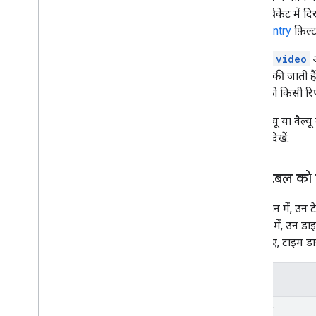
टेबल में, ब्रैकेट मे
वहीं,
country
फ़िल्ट
एपीआई,
video
वैल्यू तय की जाती 
फ़िल्टर को किसी रि
किसी वैल्यू या वैल्
परिभाषा देखें.
रिपोर्ट टेबल क
इस सेक्शन में, उन ट
इस टेबल में, उन डाइ
इसके लिए, टाइम ड
सामग्री
डाइमेंशन: