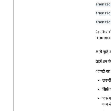
dimensio
dimensio
dimensio
हालांकि, पैरामीटर क
इस्तेमाल किया जाना
रिपोर्ट टेबल से जुड़े 
टेबल में, डाइमेंशन क
इन शब्दों का
ज़रूरी
सिर्फ़
एक या 
कम से