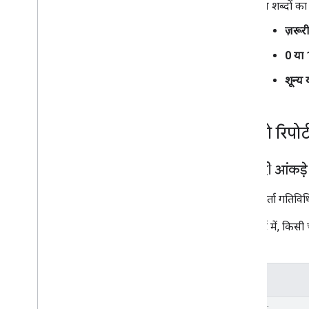
इन शब्दों का 
ज़रूरी
0 या 
शून्य 
वीडियो रिपोर्
बुनियादी आंकड़े
उपयोगकर्ता गतिविधि
इस रिपोर्ट में, किसी
सकता है.
सामग्री
डाइमेंशन: