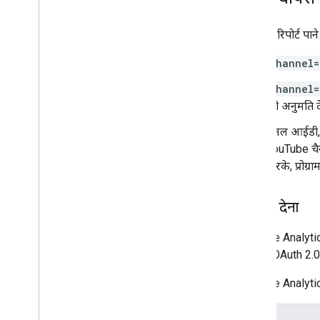
चैनल की रिपोर्ट प
channel=
channel=
को अनुमति द
चैनल आईडी,
YouTube च
करके, प्रोग्
अनुमति देना
YouTube Analytics
के लिए, OAuth 2.0 
YouTube Analytics 