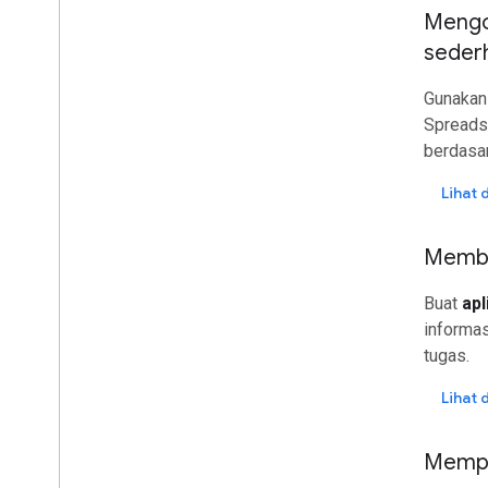
membagikan
Mengo
Ringkasan
seder
Pengaya
Apps Script
Gunaka
Aplikasi Chat
Spreads
Aplikasi Drive
berdasar
Marketplace
Lihat
Catatan rilis
Perubahan produk terbaru
Membua
Indeks catatan rilis
Buat
apl
Ikuti perkembangan berita
informas
Berlangganan newsletter kami
tugas.
Bergabung dengan Program Pratinjau
Developer
Lihat
Jelajahi channel You
Tube kami
Bermitra dengan Google Workspace
Mempe
Menghadiri acara Google Developers