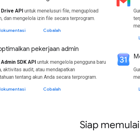
n
Drive API
untuk menelusuri file, mengupload
Gu
 dan mengelola izin file secara terprogram.
te
men
 dokumentasi
Cobalah
ptimalkan pekerjaan admin
Me
n
Admin SDK API
untuk mengelola pengguna baru
, aktivitas audit, atau mendapatkan
Gu
tahuan tentang akun Anda secara terprogram.
me
 dokumentasi
Cobalah
Siap memulai