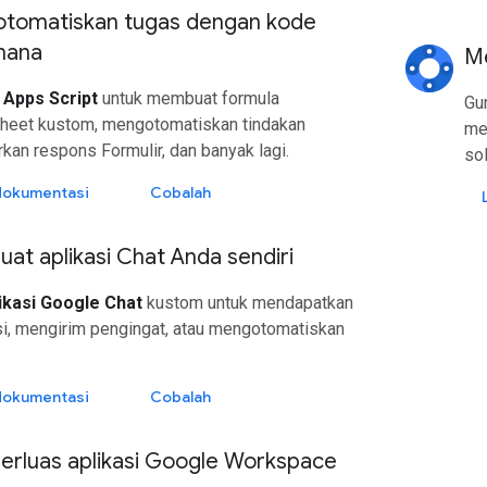
tomatiskan tugas dengan kode
hana
Me
n
Apps Script
untuk membuat formula
Gu
heet kustom, mengotomatiskan tindakan
me
kan respons Formulir, dan banyak lagi.
sol
 dokumentasi
Cobalah
t aplikasi Chat Anda sendiri
ikasi Google Chat
kustom untuk mendapatkan
i, mengirim pengingat, atau mengotomatiskan
 dokumentasi
Cobalah
rluas aplikasi Google Workspace