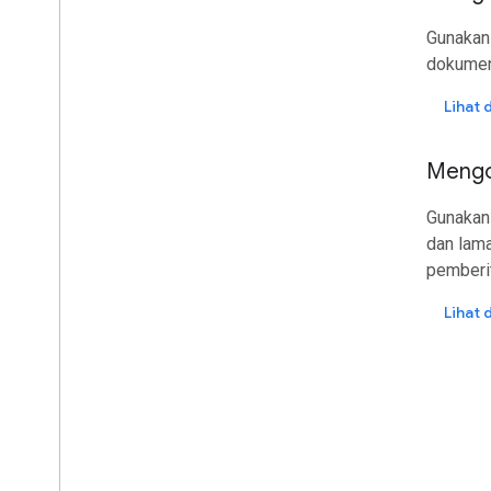
Gunaka
dokumen,
Lihat
Mengo
Gunaka
dan lama
pemberi
Lihat