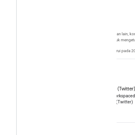
Kecuali dinyatakan lain, k
Apache 2.0
. Untuk mengeta
Terakhir diperbarui pada 2
Blog
X (Twitter
Baca blog Developer Google
Ikuti @workspaced
Workspace
(Twitter)
Google Workspace untuk Developer