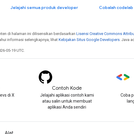
Jelajahi semua produk developer
Cobalah codelab
onten di halaman ini dilisensikan berdasarkan
Lisensi Creative Commons Attribu
hui informasi selengkapnya, lihat
Kebijakan Situs Google Developers
. Java a
026-05-19 UTC.
)
Contoh Kode
evs di X
Jelajahi aplikasi contoh kami
Coba p
atau salin untuk membuat
lan
aplikasi Anda sendiri
Alat