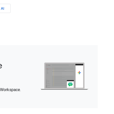
 AI
e
 Workspace.