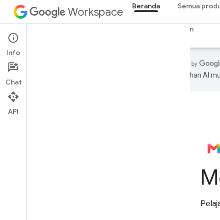
Beranda
Semua prod
Workspace
Ringkasan
Penjelajah
Panduan
Dukungan
Info
Terjemahan AI m
Chat
Beranda
API
Produk developer
Mulai
Membangun dengan AI
Coba sekarang
Model standar Google Workspace
untuk alat dan API agen
M
Aplikasi Google Workspace
Konsol Admin
Pelaj
Cloud Search