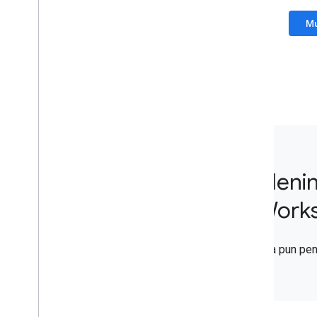
Gmail
Mu
Google Calendar
Google Chat
Google Classroom
Google Docs
Google Drive
Google Forms
Google Keep
Google Meet
Google Sheets
Menin
Google Sites
Google Slides
Work
Google Tasks
Google Vault
Apa pun pe
Berlangganan acara Google
Workspace
Memperluas
,
mengotomatiskan &