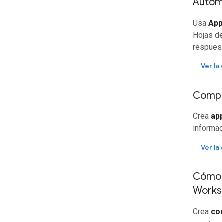
Automa
Extiende
,
automatiza y comparte
Descripción general
Usa
App
Complementos
Hojas de
Apps Script
respues
Apps de chat
Generar instalaciones de aplicaciones
Ver l
Marketplace
Compil
Notas de la versión
Cambios recientes en el producto
Crea
ap
Índice de notas de la versión
informac
Mantente informado
Ver l
Suscribirte a nuestro boletín
informativo
Cómo 
Únete al Programa de versión preliminar
para desarrolladores
Works
Explora nuestro canal de You
Tube
Asóciate con Google Workspace
Crea
co
Asiste a eventos de Google Developers