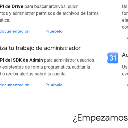
PI de Drive
para buscar archivos, subir
Us
tos y administrar permisos de archivos de forma
for
tica.
ele
con
a documentación
Pruébalo
za tu trabajo de administrador
Ad
PI del SDK de Admin
para administrar usuarios
 existentes de forma programática, auditar la
Us
d o recibir alertas sobre tu cuenta.
ev
a documentación
Pruébalo
¿Empezamos