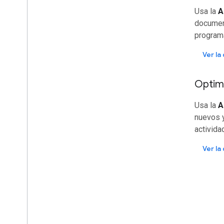
Usa la
A
documen
programá
Ver l
Optimi
Usa la
A
nuevos y
activida
Ver l