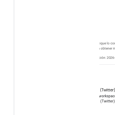
Salvo que se indique lo con
Apache 2.0
. Para obtener 
Última actualización: 2026
Blog
X (Twitter
Lea el blog de Google
Sigue a @workspac
Workspace Developers
X (Twitter)