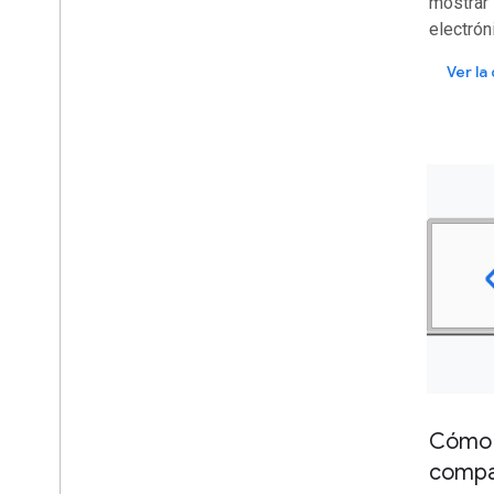
mostrar 
electrón
Ver l
Cómo a
compa