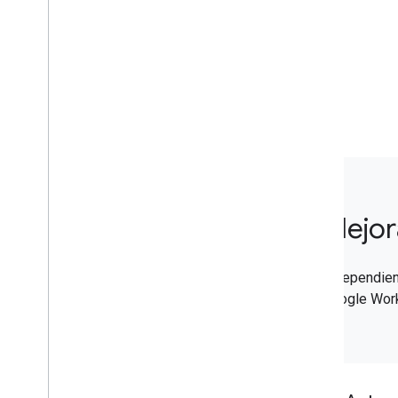
Cloud Search
Gmail
Google Calendar
Google Chat
Google Classroom
Google Docs
Google Drive
Google Forms
Google Keep
Google Meet
Google Sheets
Mejor
Google Sites
Google Slides
Independien
Google Tasks
Google Wor
Google Vault
Suscríbete a los eventos de Google
Workspace