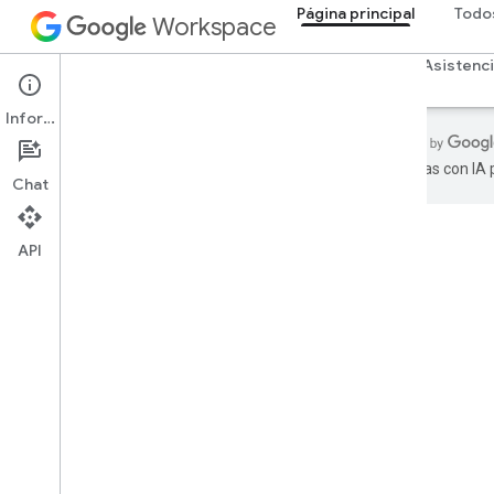
Página principal
Todo
Workspace
Descripción general
Explorador
Guías
Asistenc
Información
realizadas con IA
Chat
Página principal
API
Productos para desarrolladores
Comenzar
Compila con IA
Probar ahora
Modelo estandarizado de Google
Workspace para herramientas de
agentes y APIs
Apps de Google Workspace
Consola admin
.