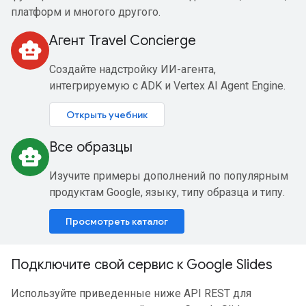
платформ и многого другого.
Агент Travel Concierge
smart_toy
Создайте надстройку ИИ-агента,
интегрируемую с ADK и Vertex AI Agent Engine.
Открыть учебник
Все образцы
smart_toy
Изучите примеры дополнений по популярным
продуктам Google, языку, типу образца и типу.
Просмотреть каталог
Подключите свой сервис к Google Slides
Используйте приведенные ниже API REST для