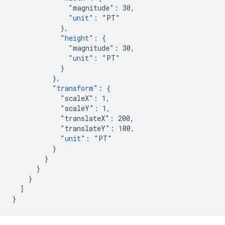
              "magnitude": 30,

              "
unit
": "PT"

            },

            "
height
": {

              "magnitude": 30,

              "
unit
": "PT"

            }

          },

          "
transform
": {

            "scaleX": 1,

            "scaleY": 1,

            "translateX": 200,

            "translateY": 100,

            "
unit
": "PT"

          }

        }

      }

    }

  ]

}