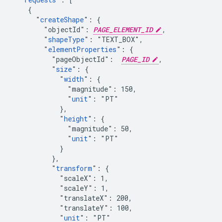
    {

      "
createShape
": {

        "objectId": 
PAGE_ELEMENT_ID
,

        "
shapeType
": "TEXT_BOX",

        "
elementProperties
": {

          "pageObjectId":  
PAGE_ID
,

          "
size
": {

            "
width
": {

              "magnitude": 150,

              "
unit
": "PT"

            },

            "
height
": {

              "magnitude": 50,

              "
unit
": "PT"

            }

          },

          "
transform
": {

            "scaleX": 1,

            "scaleY": 1,

            "translateX": 200,

            "translateY": 100,

            "
unit
": "PT"
