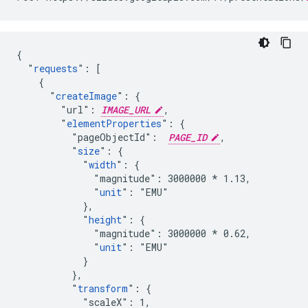
{

  "
requests
": [

    {

      "
createImage
": {

        "url": 
IMAGE_URL
,

        "
elementProperties
": {

          "pageObjectId":  
PAGE_ID
,

          "
size
": {

            "
width
": {

              "magnitude": 3000000 
* 1.13,
              "
unit
": "EMU"
            },
            "
height
": {
              "magnitude": 3000000 *
 0.62,

              "
unit
": "EMU"

            }

          },

          "
transform
": {

            "scaleX": 1,
