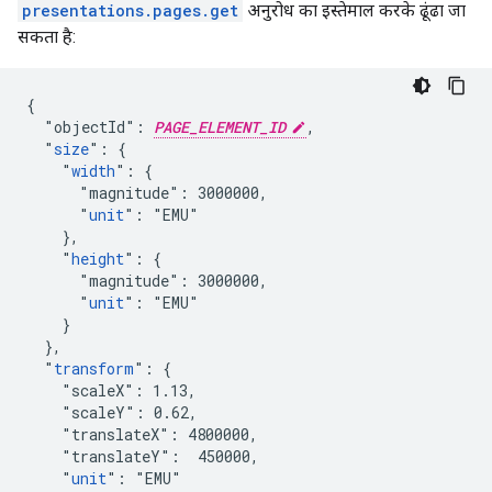
presentations.pages.get
अनुरोध का इस्तेमाल करके ढूंढा जा
सकता है:
{

  "objectId": 
PAGE_ELEMENT_ID
,

  "
size
": {

    "
width
": {

      "magnitude": 3000000,

      "
unit
": "EMU"

    },

    "
height
": {

      "magnitude": 3000000,

      "
unit
": "EMU"

    }

  },

  "
transform
": {

    "scaleX": 1.13,

    "scaleY": 0.62,

    "translateX": 4800000,

    "translateY":  450000,

    "
unit
": "EMU"
