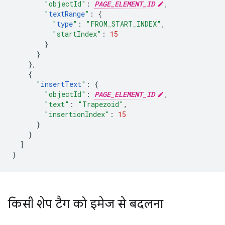
"objectId"
:
PAGE_ELEMENT_ID
,
"
textRange
"
:
{
"
type
"
:
"FROM_START_INDEX"
,
"startIndex"
:
15
}
}
},
{
"
insertText
"
:
{
"objectId"
:
PAGE_ELEMENT_ID
,
"text"
:
"Trapezoid"
,
"insertionIndex"
:
15
}
}
]
}
किसी शेप टैग को इमेज से बदलना