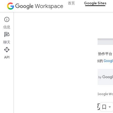
首页
Google Sites
Workspace
Google Sites
信息
概览
指南
参考文档
支持
聊天
已弃用
：协作平台 
API
22 日发布的
Goo
传统版 Google 协作平台 API
概览
开始使用
协议指南
Java指南
首页
Google W
Python 指南
Google 协作平台小工具
概览