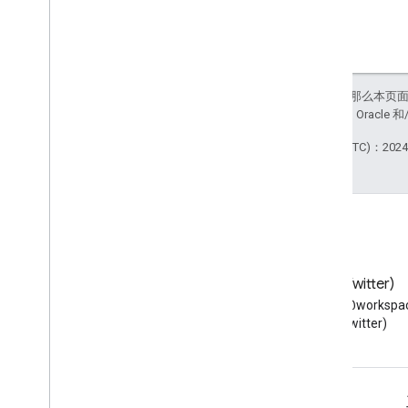
如未另行说明，那么本页
站政策
。Java 是 Orac
最后更新时间 (UTC)：2024-
博客
X (Twitter)
阅读 Google Workspace 开发
在 X 上关注 @workspac
者博客
(Twitter)
面向开发者的 Google Workspace