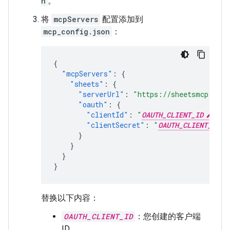
n
。
将
mcpServers
配置添加到
mcp_config.json
：
{
"mcpServers"
:
{
"sheets"
:
{
"serverUrl"
:
"https://sheetsmcp.goog
"oauth"
:
{
"clientId"
:
"
OAUTH_CLIENT_ID
"
,
"clientSecret"
:
"
OAUTH_CLIENT_SECR
}
}
}
}
替换以下内容：
OAUTH_CLIENT_ID
：您创建的客户端
ID。