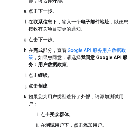
部
，请选择
外部
。
点击
下一步
。
在
联系信息
下，输入一个
电子邮件地址
，以便您
接收有关项目变更的通知。
点击
下一步
。
在
完成
部分，查看
Google API 服务用户数据政
策
，如果您同意，请选择
我同意 Google API 服
务：用户数据政策
。
点击
继续
。
点击
创建
。
如果您为用户类型选择了
外部
，请添加测试用
户：
点击
受众群体
。
在
测试用户
下，点击
添加用户
。