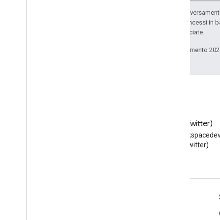
Salvo quando diversamente 
codice sono concessi in b
delle sue consociate.
Ultimo aggiornamento 202
Blog
X (Twitter)
Leggi il blog per sviluppatori di
Segui @workspacedev
Google Workspace
(Twitter)
Google Workspace per sviluppatori
Panoramica della piattaforma