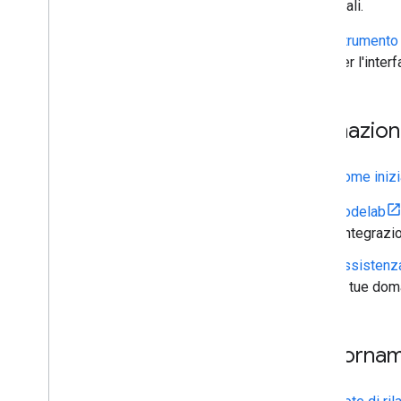
reali.
Strumento
per l'inter
Formazion
Come inizi
Codelab
l'integraz
Assistenza
le tue dom
Aggiornam