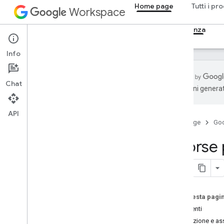
Home page
Tutti i pr
Workspace
Panoramica
Esploratore
Guide
Assistenza
Info
Chat
traduzioni generat
Come richiedere assistenza
API
Risorse per gli sviluppatori
Home page
Go
Termini di servizio
Norme relative ai dati utente e norme
Risorse
per gli sviluppatori
Stack Overflow
Su questa pagi
Strumenti
Formazione e as