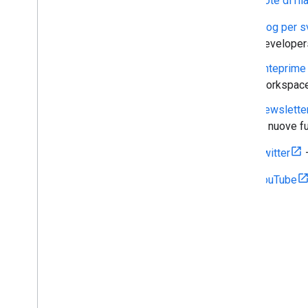
Note di ri
Blog per s
Developer
Anteprime 
Workspace 
Newslette
di nuove fu
Twitter
YouTube