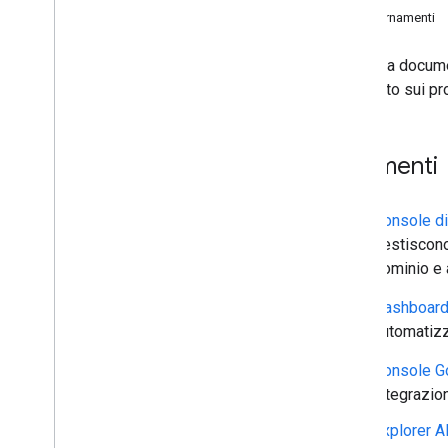
Aggiornamenti
Oltre alla docum
informato sui pr
Strumenti
Console di
gestiscono
dominio e a
Dashboard 
automatizz
Console G
integrazio
Explorer A