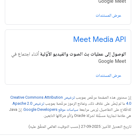
Google Meet
عرض المستندات
Meet Media API
الوصول إلى عمليات بث الصوت والفيديو الأوّلية
أثناء اجتماع في
Google Meet
عرض المستندات
إنّ محتوى هذه الصفحة مرخّص بموجب
ترخيص Creative Commons Attribution
4.0‏
ما لم يُنصّ على خلاف ذلك، ونماذج الرموز مرخّصة بموجب
ترخيص Apache 2.0‏
.
للاطّلاع على التفاصيل، يُرجى مراجعة
سياسات موقع Google Developers‏
. إنّ Java
هي علامة تجارية مسجَّلة لشركة Oracle و/أو شركائها التابعين.
تاريخ التعديل الأخير: 2025-09-27 (حسب التوقيت العالمي المتفَّق عليه)