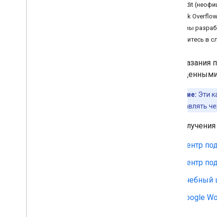
Reddit (неоф
Справочный центр Google Meet
Stack Overflo
Справка для администраторов
Google Workspace
Отзывы разраб
Центр обучения Google
Обратитесь в с
Workspace
Google Workspace для
Для оказания 
разработчиков
приведенными 
Примечание:
Эти к
следует отправлять ч
Для получения
Центр по
Центр по
Учебный 
Google Wo