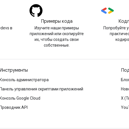
Примеры кода
Код
devs в
Изучите наши примеры
Попробуйте 
приложений или скопируйте
практиче
их, чтобы создать свои
кодир
собственные.
Инструменты
Под
Консоль администратора
Бло
Панель управления скриптами приложений
Нов
Консоль Google Cloud
X (Т
Проводник API
You