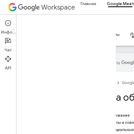
Главная
Google Meet
Workspace
Google Meet
Информация
Обзор
Руководства
Справочные материалы
П
Чат
API
Куда обратиться за помощью
Главная
Googl
Официальный форум
сообщества
Куда о
Условия использования
Пользовательские данные и
политика разработчиков
Содержание
Примечания к выпускам
Вопросы и сов
Официальные
Другие ресурсы