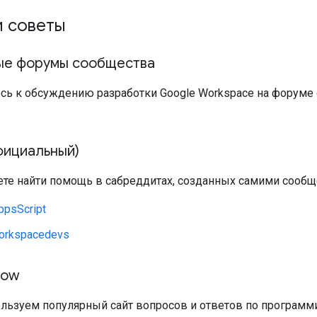
и советы
ые форумы сообщества
сь к обсуждению разработки Google Workspace на форуме
фициальный)
те найти помощь в сабреддитах, созданных самими сообщ
ppsScript
orkspacedevs
low
льзуем популярный сайт вопросов и ответов по програм