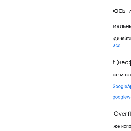
Вопросы 
Официальн
Присоединяйте
Workspace
.
Reddit (нео
Вы также може
r/GoogleA
r/googlew
Stack Overf
Мы также испо