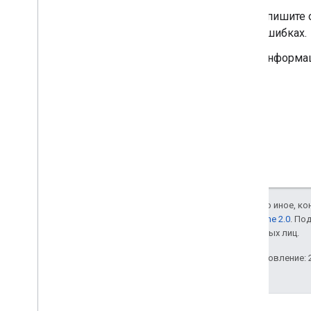
Опишите о
ошибках.
Информаци
Если не указано иное, к
лицензии Apache 2.0
. По
аффилированных лиц.
Последнее обновление: 2