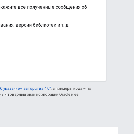
 Укажите все полученные сообщения об
ния, версии библиотек и т. д.
С указанием авторства 4.0"
, а примеры кода – по
нный товарный знак корпорации Oracle и ее