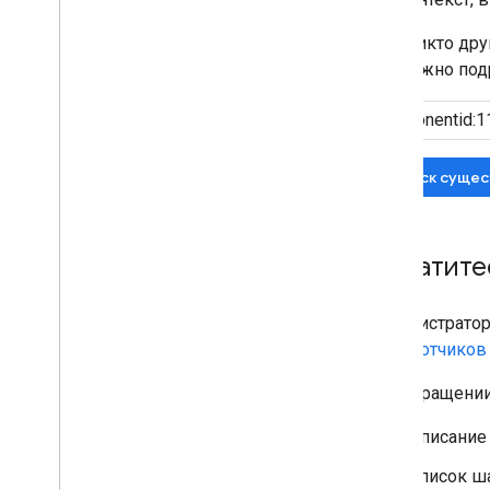
Если никто др
как можно подр
Поиск сущес
Обратите
Администратор
разработчиков 
При обращении
Описание
Список ш