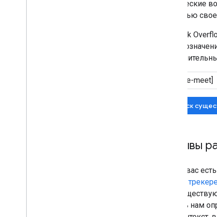
технические во
помощью своей
На Stack Over
для обозначени
дополнительны
Поиск сущес
Отзывы ра
Если у вас ест
нашем трекере
уже существую
помочь нам оп
или контекст,