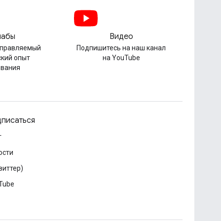
лабы
Видео
управляемый
Подпишитесь на наш канал
ский опыт
на YouTube
ования
писаться
г
ости
виттер)
Tube