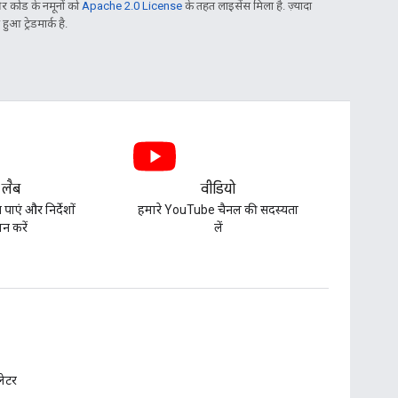
 कोड के नमूनों को
Apache 2.0 License
के तहत लाइसेंस मिला है. ज़्यादा
आ ट्रेडमार्क है.
 लैब
वीडियो
पाएं और निर्देशों
हमारे YouTube चैनल की सदस्यता
न करें
लें
़लेटर