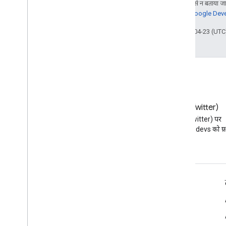
जब तक कुछ अलग से न बताया जाए
जानकारी के लिए,
Google Devel
आखिरी बार 2026-04-23 (UTC)
ब्लॉग
X (Twitter)
Google Workspace डेवलपर ब्लॉग
X (Twitter) पर
पढ़ें
@workspacedevs को फ़ॉ
डेवलपर के लिए Google Workspace
प्लैटफ़ॉर्म की खास जानकारी
डेवलपर के लिए प्रॉडक्ट