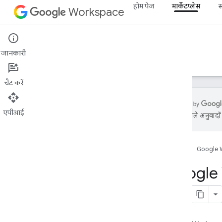
होम पेज
मार्केटप्लेस
स
Workspace
Marketplace
जानकारी
खास जानकारी
गाइड
रेफ़रंस
सहायता
चैट करें
एपीआई
एआई से मिले अनुवादों म
सहायता पाने का तरीका
आधिकारिक कम्यूनिटी फ़ोरम
होम पेज
Google 
स्टैक ओवरफ़्लो
समस्या को ट्रैक करने वाला टूल
Google W
नियम और नीतियां
खास जानकारी
कार्यक्रम नीतियां
ब्रैंडिंग के दिशा-निर्देश