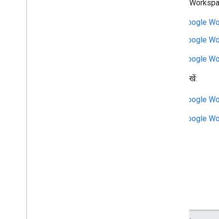
डेवलपर के लिए कानूनी समझौता
Google Workspace
सेवा की शर्तों
Google Wor
उपयोगकर्ता के डेटा और डेवलपर के लिए
नीति
Google Work
रिलीज़ टिप्पणियां
Google Wor
इन्हें भी देखें:
Google Wor
Google Work