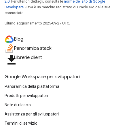
2.0
. Per ulteriori dettagli, consulta le
norme del sito di Google
Developers
. Java è un marchio registrato di Oracle e/o delle sue
consociate.
Ultimo aggiornamento 2025-09-27 UTC.
Blog
Panoramica stack
file_download
Librerie client
Google Workspace per sviluppatori
Panoramica della piattaforma
Prodotti per sviluppatori
Note di rilascio
Assistenza per gli sviluppatori
Termini di servizio