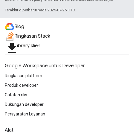
Terakhir diperbarui pada 2025-07-25 UTC.
Blog
Ringkasan Stack
file_download
Library klien
Google Workspace untuk Developer
Ringkasan platform
Produk developer
Catatan rilis
Dukungan developer
Persyaratan Layanan
Alat