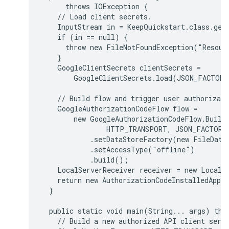
      throws IOException {

    // Load client secrets.

    InputStream in = KeepQuickstart.class.get
    if (in == null) {

      throw new FileNotFoundException("Resour
    }

    GoogleClientSecrets clientSecrets =

        GoogleClientSecrets.load(JSON_FACTORY
    // Build flow and trigger user authorizati
    GoogleAuthorizationCodeFlow flow =

        new GoogleAuthorizationCodeFlow.Builde
                HTTP_TRANSPORT, JSON_FACTORY,
            .setDataStoreFactory(new FileData
            .setAccessType("offline")

            .build();

    LocalServerReceiver receiver = new LocalS
    return new AuthorizationCodeInstalledApp(f
  }

  public static void main(String... args) thro
    // Build a new authorized API client servi