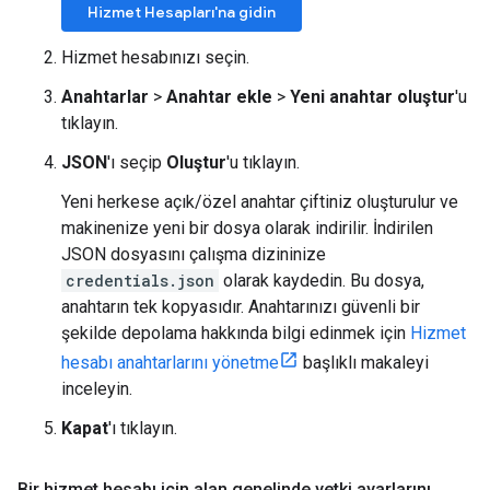
Hizmet Hesapları'na gidin
Hizmet hesabınızı seçin.
Anahtarlar
>
Anahtar ekle
>
Yeni anahtar oluştur
'u
tıklayın.
JSON
'ı seçip
Oluştur
'u tıklayın.
Yeni herkese açık/özel anahtar çiftiniz oluşturulur ve
makinenize yeni bir dosya olarak indirilir. İndirilen
JSON dosyasını çalışma dizininize
credentials.json
olarak kaydedin. Bu dosya,
anahtarın tek kopyasıdır. Anahtarınızı güvenli bir
şekilde depolama hakkında bilgi edinmek için
Hizmet
hesabı anahtarlarını yönetme
başlıklı makaleyi
inceleyin.
Kapat
'ı tıklayın.
Bir hizmet hesabı için alan genelinde yetki ayarlarını