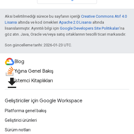
Aksi belirtilmediği sürece bu sayfanın içeriği
Creative Commons Atıf 4.0
Lisansı
altında ve kod örnekleri
Apache 2.0 Lisansı
altında
lisanslanmıştır. Ayrıntılı bilgi için
Google Developers Site Politikaları
'na
göz atın. Java, Oracle ve/veya satış ortaklarının tescilli ticari markasıdır.
Son güncelleme tarihi: 2026-01-23 UTC.
Blog
Yığına Genel Bakış
file_download
İstemci Kitaplıkları
Geliştiriciler için Google Workspace
Platforma genel bakış
Geliştirici ürünleri
Sürüm notları