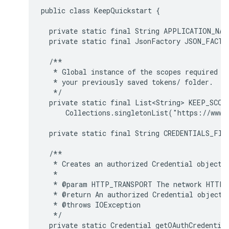
public class KeepQuickstart {

  private static final String APPLICATION_NAM
  private static final JsonFactory JSON_FACTO
  /**

   * Global instance of the scopes required by
   * your previously saved tokens/ folder.

   */

  private static final List<String> KEEP_SCOPE
      Collections.singletonList("https://www.g
  private static final String CREDENTIALS_FIL
  /**

   * Creates an authorized Credential object.

   *

   * @param HTTP_TRANSPORT The network HTTP T
   * @return An authorized Credential object.

   * @throws IOException

   */

  private static Credential getOAuthCredentia