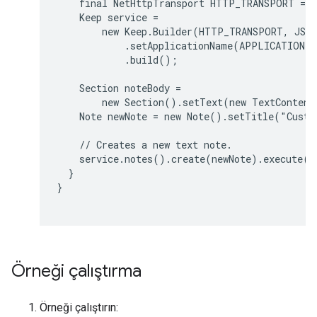
    final NetHttpTransport HTTP_TRANSPORT = G
    Keep service =

        new Keep.Builder(HTTP_TRANSPORT, JSON
            .setApplicationName(APPLICATION_NA
            .build();

    Section noteBody =

        new Section().setText(new TextContent
    Note newNote = new Note().setTitle("Custo
    // Creates a new text note.

    service.notes().create(newNote).execute();
  }

}

Örneği çalıştırma
Örneği çalıştırın: