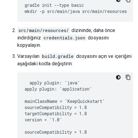
gradle init --type basic

src/main/resources/
dizininde, daha önce
indirdiğiniz
credentials.json
dosyasını
kopyalayın.
Varsayılan
build.gradle
dosyasını açın ve içeriğini
aşağıdaki kodla değiştirin:
  apply plugin: 'java'

apply plugin: 'application'

mainClassName = 'KeepQuickstart'

sourceCompatibility = 1.8

targetCompatibility = 1.8

version = '1.0'

sourceCompatibility = 1.8
