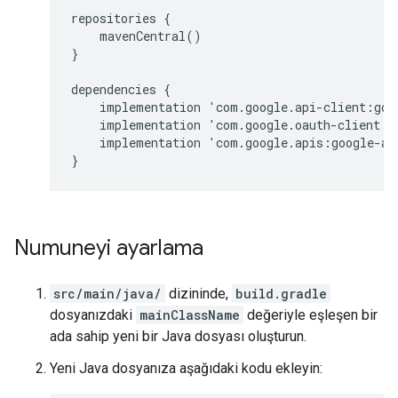
repositories {

    mavenCentral()

}

dependencies {

    implementation 'com.google.api-client:goog
    implementation 'com.google.oauth-client:go
    implementation 'com.google.apis:google-api
Numuneyi ayarlama
src/main/java/
dizininde,
build.gradle
dosyanızdaki
mainClassName
değeriyle eşleşen bir
ada sahip yeni bir Java dosyası oluşturun.
Yeni Java dosyanıza aşağıdaki kodu ekleyin: