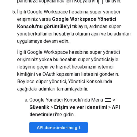
content_copy
panonuza kopyalamak için Kopyala'yı
tıklayın.
İlgili Google Workspace hesabına süper yönetici
erişiminiz varsa
Google Workspace Yönetici
Konsolu'nu görüntüle
'yi tıklayın, ardından süper
yönetici kullanıcı hesabıyla oturum açın ve bu adımları
uygulamaya devam edin.
İlgili Google Workspace hesabına süper yönetici
erişiminiz yoksa bu hesabın süper yöneticisiyle
iletişime geçin ve hizmet hesabınızın istemci
kimliğini ve OAuth kapsamları listesini gönderin.
Böylece süper yönetici, Yönetici Konsolu'nda
aşağıdaki adımları tamamlayabilir.
menu
Google Yönetici Konsolu'nda Menü
>
Güvenlik
>
Erişim ve veri denetimi
>
API
denetimleri
'ne gidin.
API denetimlerine git