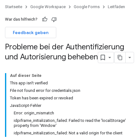
Startseite
Google Workspace
Google Forms
Leitfäden
War das hilfreich?
Feedback geben
Probleme bei der Authentifizierung
und Autorisierung beheben
Auf dieser Seite
This app isn't verified
File not found error for credentials.json
Token has been expired or revoked
JavaScript-Fehler
Error: origin_mismatch
idpiframe_initialization_failed: Failed to read the 'localStorage'
property from 'Window'
idpiframe_initialization_failed: Not a valid origin for the client