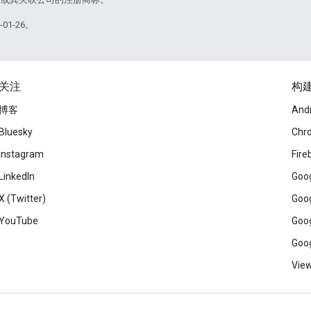
01-26。
关注
构
博客
And
Bluesky
Chr
Instagram
Fire
LinkedIn
Goog
X (Twitter)
Goog
YouTube
Goog
Goog
View