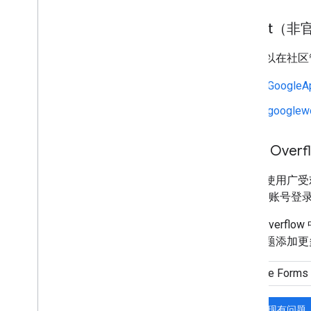
Reddit（
您还可以在社区
r/GoogleA
r/googlew
Stack Overf
我们还使用广受
Google 账号登
Stack Ove
己的问题添加更
搜索现有问题