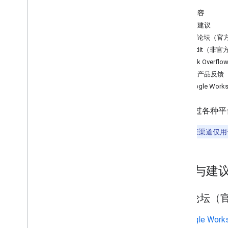
本页内容
问题与建议
社区论坛（官
Reddit（非官
Stack Overflo
开发者产品反馈
与 Google Wo
我们通过各种平
注意
：
这些渠道仅用
问题与建
社区论坛（
在
Google Wor