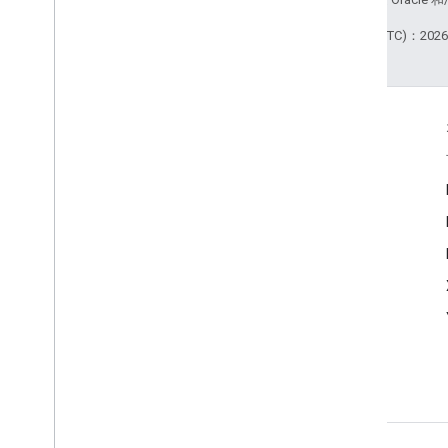
最后更新时间 (UTC)：2026-
互动
Google Developer Program
Google Developer Groups
Google Developer Experts
Accelerators
Google Cloud & NVIDIA