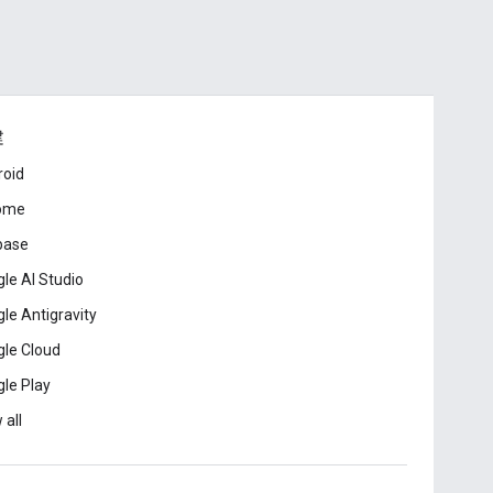
建
roid
ome
base
le AI Studio
le Antigravity
le Cloud
le Play
 all