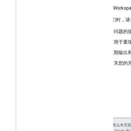
Google Work
联系我们时，请
对问题的
可用于重
预期输出
有关您的
如未另行说明，那么本页
站政策
。Java 是 Orac