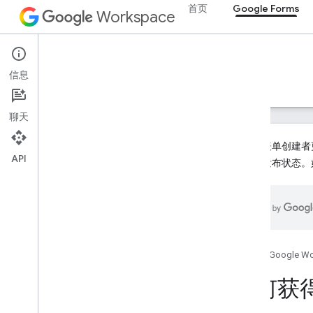
首页
Google Forms
Workspace
Google Forms
信息
概览
指南
参考文档
支持
聊天
为了让表单创建者更
API
处于未发布状态。
如何获得帮助
官方社区论坛
Stack Overflow
问题跟踪器
用户数据和开发者政策
首页
Google W
版本说明
如何获