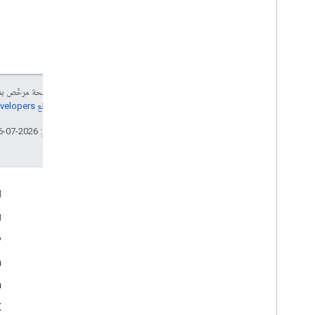
إنّ محتوى هذه الصفحة مرخّص 
مراجعة
سياسات موقع Google Developers‏
تاريخ التعديل الأخير: 2026-07-16 (حسب التوقيت العالمي المتفَّق عليه)
التفاعل
ا
Google Developer Program
ا
y
Google Developer Groups
m
Google Developer Experts
n
Accelerators
Google Cloud & NVIDIA
‫X ‏(