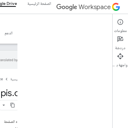
الصفحة الرئيسية
le Drive
Workspace
Google Drive
معلومات
نظرة عامة
الأدلة
المرجع
خادم MCP
نماذج
الدعم
دردشة
واجهة برمجة التطبيقات
الأدلة
الصفحة الرئيسية
ce
ضبط خادم MCP في Drive
أهلية ملفات بروتوكول سياق النموذج (MCP)
pis
.
com
في Drive
مرجع MCP
نظرة عامة
الأدوات
على هذه الصفحة