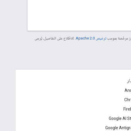
موز مرخّصة بموجب
ترخيص Apache 2.0‏
. للاطّلاع على التفاصيل، يُرجى
ار
And
Ch
Fir
Google AI S
Google Antigr