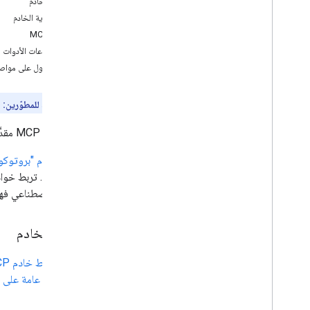
إعداد الخادم
نقاط نهاية الخادم
أدوات MCP
مجموعات الأدوات
الحصول على مواصفات 
إصدار المعاينة للمطوّرين:
ي
هذا خادم MCP مقدَّم من Drive API. يوفّر الخادم أدوات للمطوّرين لإنشاء تطبيقات نماذج لغوية كبيرة (LLM) استنادًا إلى Drive.
يعمل
خادم "بروتوكول 
الذكاء الاصطناعي فه
إعداد الخادم
عليك
ضبط خادم MCP في Drive
على
نظرة عامة على خوادم MCP في 