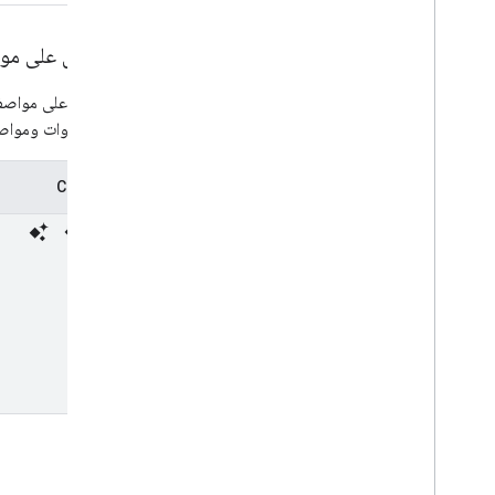
الحصول على مواصف
للحصول على مواصفات أداة MCP لجميع الأدوات في خادم
جميع الأدوات ومواصفات
طلب Curl