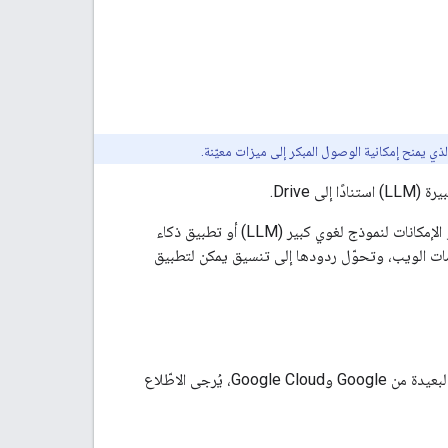
الذي يمنح إمكانية الوصول المبكر إلى ميزات معيّنة.
كوكيل بين خدمة خارجية توفّر السياق أو البيانات أو الإمكانات لنموذج لغوي كبير (LLM) أو تطبيق ذكاء
بيانات وخدمات الويب، وتحوّل ردودها إلى تنسيق يمكن لتطبيق
قبل استخدامه. لمزيد من المعلومات عن استخدام خوادم MCP البعيدة من Google وGoogle Cloud، يُرجى الاطّلاع