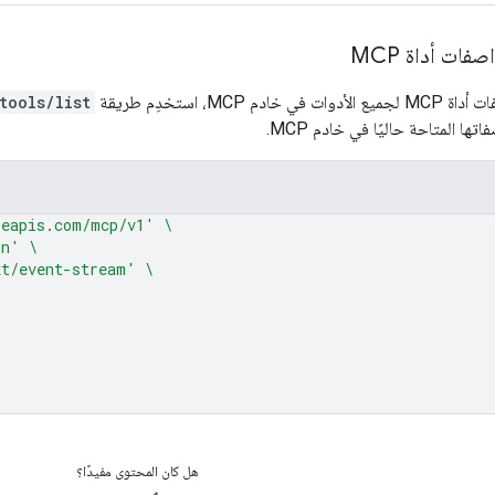
ات أداة MCP
 MCP، استخدِم طريقة
tools/list
ها المتاحة حاليًا في خادم MCP.
leapis.com/mcp/v1'
\
on'
\
xt/event-stream'
\
هل كان المحتوى مفيدًا؟