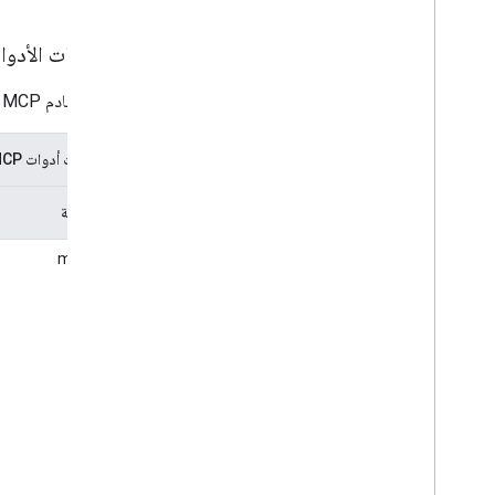
مجموعات الأدوا
يحتوي خادم MCP في drivemcp.googleapis.com على مجموعات الأدوات التالية:
مجموعات أدوات MCP
نقطة نهاية
/mcp/v1