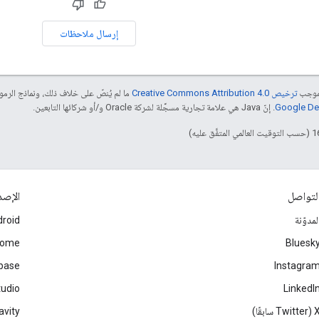
إرسال ملاحظات
بموجب
ترخيص Creative Commons Attribution 4.0‏
ما لم يُنصّ على خلاف ذلك، ونماذج الر
. إنّ Java هي علامة تجارية مسجَّلة لشركة Oracle و/أو شركائها التابعين.
لتواصل
الإصد
لمدوّنة
roid
rome
Bluesk
ebase
Instagra
tudio
LinkedI
Twitter سابقًا)
avity