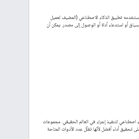
MCP هي عنوان الشبكة وواجهة الاتصال (عادةً عنوان URL) لخادم MCP الذي يستخدمه تطبيق الذكاء الاصطناعي (المضيف لعميل
لسياق أو استدعاء أداة أو الوصول إلى مصدر. يمكن أن
M لنموذج لغوي كبير أو تطبيق ذكاء اصطناعي لتنفيذ إجراء في العالم الحقيقي. مجموعات
تحقيق أداء أفضل لأنّها تقلّل عدد الأدوات المتاحة