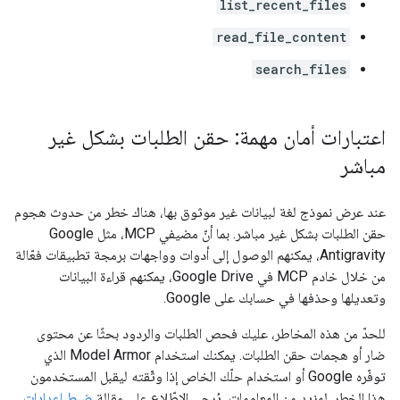
list_recent_files
read_file_content
search_files
اعتبارات أمان مهمة: حقن الطلبات بشكل غير
مباشر
عند عرض نموذج لغة لبيانات غير موثوق بها، هناك خطر من حدوث هجوم
حقن الطلبات بشكل غير مباشر.
بما أنّ مضيفي MCP، مثل Google
Antigravity، يمكنهم الوصول إلى أدوات وواجهات برمجة تطبيقات فعّالة
من خلال خادم MCP في Google Drive، يمكنهم قراءة البيانات
وتعديلها وحذفها في حسابك على Google.
للحدّ من هذه المخاطر، عليك فحص الطلبات والردود بحثًا عن محتوى
ضار أو هجمات حقن الطلبات. يمكنك استخدام Model Armor الذي
توفّره Google أو استخدام حلّك الخاص إذا وثّقته ليقبل المستخدمون
هذا الخطر. لمزيد من المعلومات، يُرجى الاطّلاع على مقالة
ضبط إعدادات