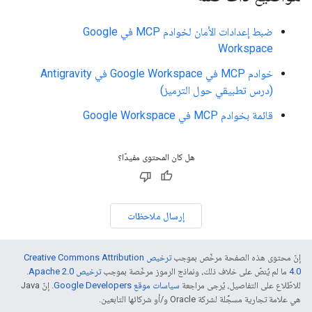
ضبط إعدادات الأمان لخوادم MCP في Google
Workspace
خوادم MCP في Google Workspace في Antigravity
(درس تطبيقي حول الترميز)
قائمة بخوادم MCP في Google Workspace
هل كان المحتوى مفيدًا؟
إرسال ملاحظات
إنّ محتوى هذه الصفحة مرخّص بموجب
ترخيص Creative Commons Attribution
4.0‏
ما لم يُنصّ على خلاف ذلك، ونماذج الرموز مرخّصة بموجب
ترخيص Apache 2.0‏
.
للاطّلاع على التفاصيل، يُرجى مراجعة
سياسات موقع Google Developers‏
. إنّ Java
هي علامة تجارية مسجَّلة لشركة Oracle و/أو شركائها التابعين.