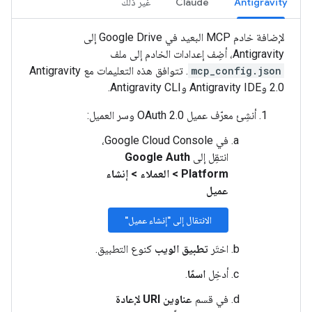
Antigravity
Claude
غير ذلك
لإضافة خادم MCP البعيد في Google Drive إلى
Antigravity، أضِف إعدادات الخادم إلى ملف
mcp_config.json
. تتوافق هذه التعليمات مع Antigravity
2.0 وAntigravity IDE وAntigravity CLI.
أنشِئ معرّف عميل OAuth 2.0 وسر العميل:
في Google Cloud Console،
انتقِل إلى
Google Auth
Platform
>
العملاء
>
إنشاء
عميل
الانتقال إلى "إنشاء عميل"
اختَر
تطبيق الويب
كنوع التطبيق.
أدخِل
اسمًا
.
في قسم
عناوين URI لإعادة