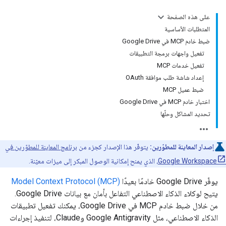
على هذه الصفحة
المتطلبات الأساسية
ضبط خادم MCP في Google Drive
تفعيل واجهات برمجة التطبيقات
تفعيل خدمات MCP
إعداد شاشة طلب موافقة OAuth
ضبط عميل MCP
اختبار خادم MCP في Google Drive
تحديد المشاكل وحلّها
إصدار المعاينة للمطوّرين:
يتوفّر هذا الإصدار كجزء من
برنامج المعاينة للمطوّرين في
Google Workspace
، الذي يمنح إمكانية الوصول المبكر إلى ميزات معيّنة.
يوفّر Google Drive خادمًا بعيدًا
Model Context Protocol (MCP)
يتيح لوكلاء الذكاء الاصطناعي التفاعل بأمان مع بيانات Google Drive.
من خلال ضبط خادم MCP في Google Drive، يمكنك تفعيل تطبيقات
الذكاء الاصطناعي، مثل Google Antigravity وClaude، لتنفيذ إجراءات