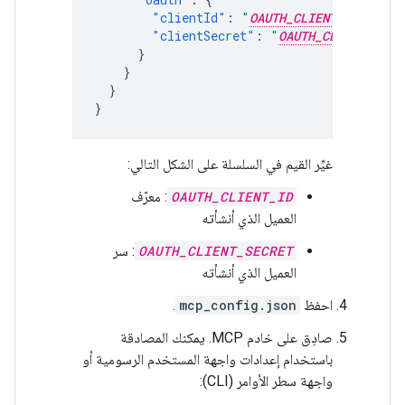
"clientId"
:
"
OAUTH_CLIENT_ID
"
,
"clientSecret"
:
"
OAUTH_CLIENT_SECR
}
}
}
}
غيِّر القيم في السلسلة على الشكل التالي:
OAUTH_CLIENT_ID
: معرّف
العميل الذي أنشأته
OAUTH_CLIENT_SECRET
: سر
العميل الذي أنشأته
احفظ
mcp_config.json
.
صادِق على خادم MCP. يمكنك المصادقة
باستخدام إعدادات واجهة المستخدم الرسومية أو
واجهة سطر الأوامر (CLI):