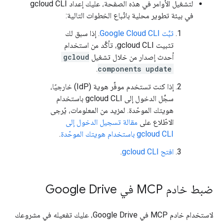
لتشغيل الأوامر في هذه الصفحة، عليك إعداد gcloud CLI
في بيئة تطوير محلية باتّباع الخطوات التالية:
ثبِّت Google Cloud CLI
. إذا سبق لك
تثبيت gcloud CLI، تأكَّد من استخدام
أحدث إصدار من خلال تشغيل
gcloud
.
components update
إذا كنت تستخدم موفِّر هوية (IdP) خارجيًا،
سجِّل الدخول إلى gcloud CLI باستخدام
هويتك الموحّدة. لمزيد من المعلومات، يُرجى
الاطّلاع على
مقالة تسجيل الدخول إلى
gcloud CLI باستخدام هويتك الموحّدة
.
افتح gcloud CLI
.
ضبط خادم MCP في Google Drive
لاستخدام خادم MCP في Google Drive، عليك تفعيله في مشروعك