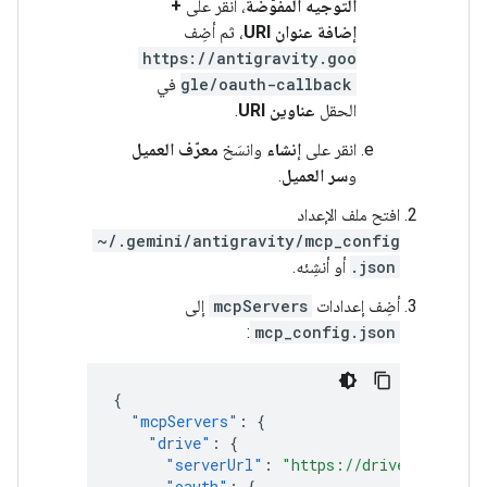
التوجيه المفوَّضة
، انقر على
+
إضافة عنوان URI
، ثم أضِف
https://antigravity.goo
gle/oauth-callback
في
الحقل
عناوين URI
.
انقر على
إنشاء
وانسَخ
معرّف العميل
و
سر العميل
.
افتح ملف الإعداد
~/.gemini/antigravity/mcp_config
.json
أو أنشِئه.
أضِف إعدادات
mcpServers
إلى
:
mcp_config.json
{
"mcpServers"
:
{
"drive"
:
{
"serverUrl"
:
"https://drivemcp.googl
"oauth"
:
{