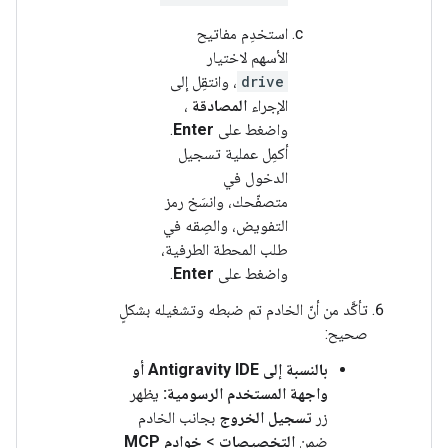
استخدِم مفاتيح
الأسهم لاختيار
drive
، وانتقِل إلى
الإجراء
المصادقة
،
واضغط على
Enter
.
أكمِل عملية تسجيل
الدخول في
متصفّحك، وانسَخ رمز
التفويض، والصِقه في
طلب المحطة الطرفية،
واضغط على
Enter
.
تأكَّد من أنّ الخادم تم ضبطه وتشغيله بشكلٍ
صحيح:
بالنسبة إلى Antigravity IDE أو
واجهة المستخدم الرسومية:
يظهر
زر
تسجيل الخروج
بجانب الخادم
ضمن
التخصيصات
>
خوادم MCP