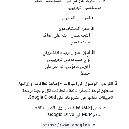
إذا اخترت
خارجي
لنوع المستخدم، أضِف
مستخدمين تجريبيين:
انقر على
الجمهور
.
ضمن
المستخدمون
التجريبيون
، انقر على
إضافة
مستخدمين
.
أدخِل عنوان بريدك الإلكتروني
وأي مستخدمين تجريبيين
آخرين مخوّلين، ثم انقر على
حفظ
.
انقر على
الوصول إلى البيانات
>
إضافة نطاقات أو إزالتها
.
ستظهر لوحة تتضمّن قائمة بالنطاقات لكل واجهة برمجة
تطبيقات فعّلتها في مشروعك على Google Cloud.
ضمن
إضافة نطاقات يدويًا
، الصِق نطاقات
خادم MCP في Google Drive:
https://www.googlea