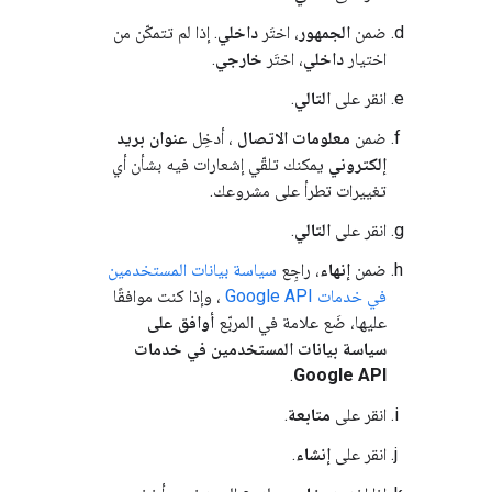
ضمن
الجمهور
، اختَر
داخلي
. إذا لم تتمكّن من
اختيار
داخلي
، اختَر
خارجي
.
انقر على
التالي
.
ضمن
معلومات الاتصال
، أدخِل
عنوان بريد
إلكتروني
يمكنك تلقّي إشعارات فيه بشأن أي
تغييرات تطرأ على مشروعك.
انقر على
التالي
.
ضمن
إنهاء
، راجِع
سياسة بيانات المستخدمين
في خدمات Google API
، وإذا كنت موافقًا
عليها، ضَع علامة في المربّع
أوافق على
سياسة بيانات المستخدمين في خدمات
.
Google API
انقر على
متابعة
.
انقر على
إنشاء
.