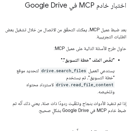
اختبار خادم MCP في Google Drive
بعد ضبط عميل MCP، يمكنك التحقّق من الاتصال من خلال تشغيل بعض
الطلبات التجريبية.
حاوِل طرح الأسئلة التالية على عميل MCP:
"لخِّص الملف "خطة التسويق"."
يستدعي العميل
drive.search_files
لتحديد موقع
"خطة التسويق"، ثم يستخدم
drive.read_file_content
لاسترداد محتواه
وتلخيصه.
إذا تم تنفيذ الأدوات بنجاح وتلقّيت ردودًا ذات صلة، يعني ذلك أنّه تم
ضبط خادم MCP في Google Drive بشكلٍ صحيح.