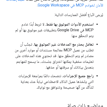
الأمان لخوادم MCP في Google Workspace
.
يُرجى اتّباع أفضل الممارسات التالية:
استخدِم الأدوات الموثوق بها فقط.
لا تربط أبدًا خادم
MCP في Google Drive بتطبيقات غير موثوق بها أو لم
يتم التحقّق منها.
تعامَل بحذر مع المدخلات غير الموثوق بها.
تجنَّب أن
تطلب من عميل MCP معالجة مستندات أو موارد أخرى من
مصادر لم يتم التحقّق منها. قد تحتوي هذه المدخلات على
تعليمات مخفية يمكنها اختراق جلستك، ما يسمح للمهاجم
بتعديل بياناتك أو سرقتها أو حذفها.
راجِع جميع الإجراءات.
ننصحك دائمًا بمراجعة الإجراءات
التي يتّخذها عميل الذكاء الاصطناعي نيابةً عنك بعناية
للتأكّد من أنّها صحيحة وتتوافق مع نواياك.
مواضيع ذات صلة