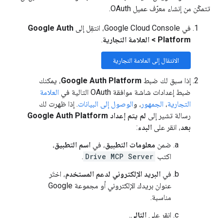
تتمكّن من إنشاء معرّف عميل OAuth.
في Google Cloud Console، انتقِل إلى
Google Auth
Platform
>
العلامة التجارية
.
الانتقال إلى العلامة التجارية
إذا سبق لك ضبط
Google Auth Platform
، يمكنك
ضبط إعدادات شاشة موافقة OAuth التالية في
العلامة
التجارية
،
الجمهور
، و
الوصول إلى البيانات
. إذا ظهرت لك
رسالة تشير إلى
لم يتم إعداد Google Auth Platform
بعد
، انقر على
البدء
:
ضمن
معلومات التطبيق
، في
اسم التطبيق
،
اكتب
Drive MCP Server
.
في
البريد الإلكتروني لدعم المستخدم
، اختَر
عنوان بريدك الإلكتروني أو مجموعة Google
مناسبة.
انقر على
التالي
.