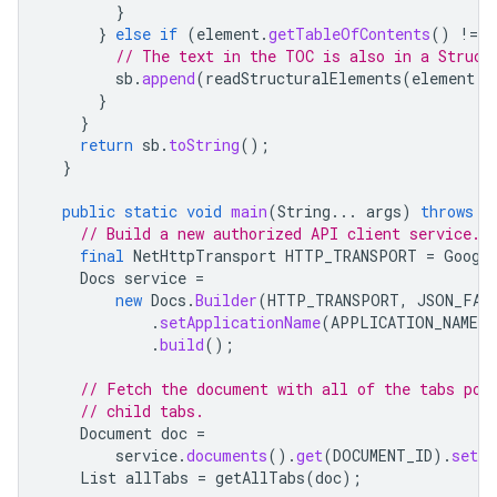
}
}
else
if
(
element
.
getTableOfContents
()
!=
n
// The text in the TOC is also in a Struct
sb
.
append
(
readStructuralElements
(
element
.
g
}
}
return
sb
.
toString
();
}
public
static
void
main
(
String
...
args
)
throws
I
// Build a new authorized API client service.
final
NetHttpTransport
HTTP_TRANSPORT
=
Googl
Docs
service
=
new
Docs
.
Builder
(
HTTP_TRANSPORT
,
JSON_FAC
.
setApplicationName
(
APPLICATION_NAME
)
.
build
();
// Fetch the document with all of the tabs pop
// child tabs.
Document
doc
=
service
.
documents
().
get
(
DOCUMENT_ID
).
setIn
List
allTabs
=
getAllTabs
(
doc
);