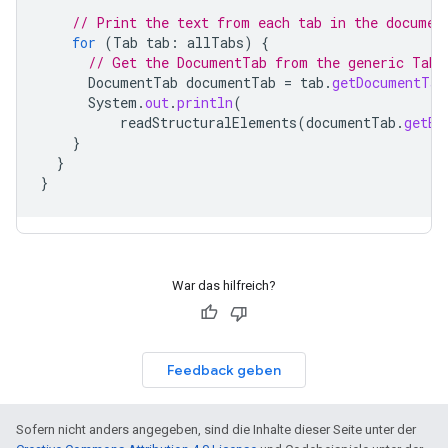
// Print the text from each tab in the documen
for
(
Tab
tab
:
allTabs
)
{
// Get the DocumentTab from the generic Tab.
DocumentTab
documentTab
=
tab
.
getDocumentTab
System
.
out
.
println
(
readStructuralElements
(
documentTab
.
getBo
}
}
}
War das hilfreich?
Feedback geben
Sofern nicht anders angegeben, sind die Inhalte dieser Seite unter der