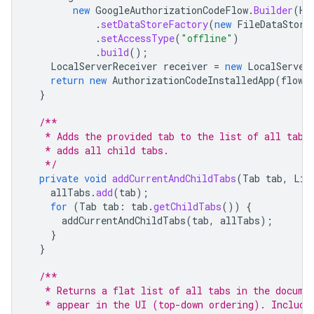
new
GoogleAuthorizationCodeFlow
.
Builder
(
HT
.
setDataStoreFactory
(
new
FileDataStore
.
setAccessType
(
"offline"
)
.
build
();
LocalServerReceiver
receiver
=
new
LocalServer
return
new
AuthorizationCodeInstalledApp
(
flow
,
}
/**
   * Adds the provided tab to the list of all tabs
   * adds all child tabs.
   */
private
void
addCurrentAndChildTabs
(
Tab
tab
,
Lis
allTabs
.
add
(
tab
);
for
(
Tab
tab
:
tab
.
getChildTabs
())
{
addCurrentAndChildTabs
(
tab
,
allTabs
);
}
}
/**
   * Returns a flat list of all tabs in the docume
   * appear in the UI (top-down ordering). Include