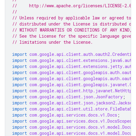
//     http://www.apache.org/licenses/LICENSE-2.0
//
// Unless required by applicable law or agreed to i
// distributed under the License is distributed on
// WITHOUT WARRANTIES OR CONDITIONS OF ANY KIND, e
// See the License for the specific language gover
// limitations under the License.
import
com.google.api.client.auth.oauth2.Credentia
import
com.google.api.client.extensions.java6.auth
import
com.google.api.client.extensions.jetty.auth
import
com.google.api.client.googleapis.auth.oauth
import
com.google.api.client.googleapis.auth.oauth
import
com.google.api.client.googleapis.javanet.Go
import
com.google.api.client.http.javanet.NetHttpT
import
com.google.api.client.json.JsonFactory
;
import
com.google.api.client.json.jackson2.Jackson
import
com.google.api.client.util.store.FileDataSt
import
com.google.api.services.docs.v1.Docs
;
import
com.google.api.services.docs.v1.DocsScopes
;
import
com.google.api.services.docs.v1.model.Docum
import
com.google.api.services.docs.v1.model.Docum