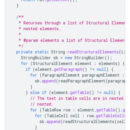
}
/**
   * Recurses through a list of Structural Element
   * nested elements.
   *
   * @param elements a list of Structural Elements
   */
private
static
String
readStructuralElements
(
Lis
StringBuilder
sb
=
new
StringBuilder
();
for
(
StructuralElement
element
:
elements
)
{
if
(
element
.
getParagraph
()
!=
null
)
{
for
(
ParagraphElement
paragraphElement
:
e
sb
.
append
(
readParagraphElement
(
paragraph
}
}
else
if
(
element
.
getTable
()
!=
null
)
{
// The text in table cells are in nested S
// nested.
for
(
TableRow
row
:
element
.
getTable
().
get
for
(
TableCell
cell
:
row
.
getTableCells
(
sb
.
append
(
readStructuralElements
(
cell
.
}