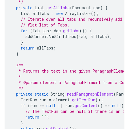
   */
private
List
getAllTabs
(
Document
doc
)
{
List
allTabs
=
new
ArrayList
<>
();
// Iterate over all tabs and recursively add an
// flat list of Tabs.
for
(
Tab
tab
:
doc
.
getTabs
())
{
addCurrentAndChildTabs
(
tab
,
allTabs
);
}
return
allTabs
;
}
/**
   * Returns the text in the given ParagraphElemen
   *
   * @param element a ParagraphElement from a Goog
   */
private
static
String
readParagraphElement
(
Parag
TextRun
run
=
element
.
getTextRun
();
if
(
run
==
null
||
run
.
getContent
()
==
null
)
{
// The TextRun can be null if there is an in
return
""
;
}
return
run
.
getContent
();