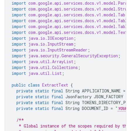
import
com.google.api.services.docs.v1.model.Parag
import
com.google.api.services.docs.v1.model.Struc
import
com.google.api.services.docs.v1.model.Tab
;
import
com.google.api.services.docs.v1.model.Table
import
com.google.api.services.docs.v1.model.Table
import
com.google.api.services.docs.v1.model.TextR
import
java.io.IOException
;
import
java.io.InputStream
;
import
java.io.InputStreamReader
;
import
java.security.GeneralSecurityException
;
import
java.util.ArrayList
;
import
java.util.Collections
;
import
java.util.List
;
public
class
ExtractText
{
private
static
final
String
APPLICATION_NAME
=
"
private
static
final
JsonFactory
JSON_FACTORY
=
private
static
final
String
TOKENS_DIRECTORY_PAT
private
static
final
String
DOCUMENT_ID
=
"
YOUR_
/**
   * Global instance of the scopes required by thi