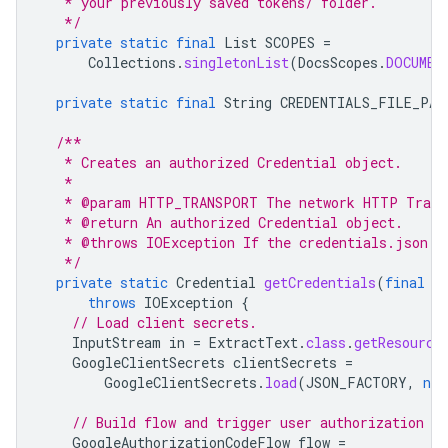
   * your previously saved tokens/ folder.
   */
private
static
final
List
SCOPES
=
Collections
.
singletonList
(
DocsScopes
.
DOCUMEN
private
static
final
String
CREDENTIALS_FILE_PAT
/**
   * Creates an authorized Credential object.
   *
   * @param HTTP_TRANSPORT The network HTTP Trans
   * @return An authorized Credential object.
   * @throws IOException If the credentials.json f
   */
private
static
Credential
getCredentials
(
final
N
throws
IOException
{
// Load client secrets.
InputStream
in
=
ExtractText
.
class
.
getResource
GoogleClientSecrets
clientSecrets
=
GoogleClientSecrets
.
load
(
JSON_FACTORY
,
new
// Build flow and trigger user authorization re
GoogleAuthorizationCodeFlow
flow
=