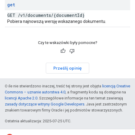
get
GET
/
v1
/
documents
/
{document
Id}
Pobiera najnowszą wersję wskazanego dokumentu.
Czy te wskazówki były pomocne?
Prześlij opinię
O ile nie stwierdzono inaczej, treść tej strony jest objęta
licencją Creative
Commons – uznanie autorstwa 4.0
, a fragmenty kodu są dostępne na
licencji Apache 2.0
. Szczegółowe informacje na ten temat zawierają
zasady dotyczące witryny Google Developers
. Java jest zastrzeżonym
znakiem towarowym firmy Oracle i jej podmiotów stowarzyszonych.
Ostatnia aktualizacja: 2025-07-25 UTC.