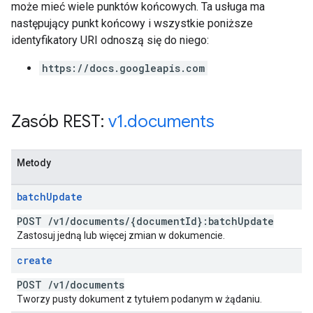
może mieć wiele punktów końcowych. Ta usługa ma
następujący punkt końcowy i wszystkie poniższe
identyfikatory URI odnoszą się do niego:
https://docs.googleapis.com
Zasób REST:
v1
.
documents
Metody
batch
Update
POST
/
v1
/
documents
/
{document
Id}:batch
Update
Zastosuj jedną lub więcej zmian w dokumencie.
create
POST
/
v1
/
documents
Tworzy pusty dokument z tytułem podanym w żądaniu.