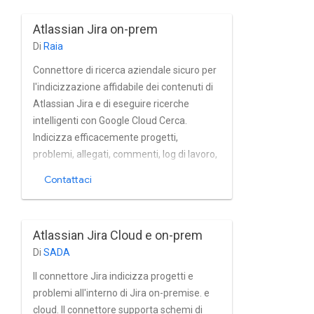
Gestione integrata di utenti e gruppi nel
Atlassian Jira on-prem
cloud.
Di
Raia
Connettore di ricerca aziendale sicuro per
l'indicizzazione affidabile dei contenuti di
Atlassian Jira e di eseguire ricerche
intelligenti con Google Cloud Cerca.
Indicizza efficacemente progetti,
problemi, allegati, commenti, log di lavoro,
cronologie dei problemi, link e profili dalla
Contattaci
soluzione on-premise Jira di Compute
Engine quasi in tempo reale. Il connettore
supporta completamente Atlassian La
Atlassian Jira Cloud e on-prem
gestione integrata di utenti e gruppi di Jira
Di
SADA
e Jira di archiviazione basate su Active
Directory e altre i servizi di machine
Il connettore Jira indicizza progetti e
learning.
problemi all'interno di Jira on-premise. e
cloud. Il connettore supporta schemi di