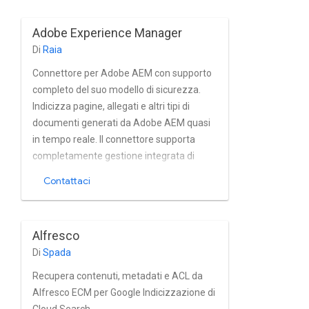
sito da includere, "crawl-as-user-ruolo
support" e "support" per il backfill e andare
Adobe Experience Manager
avanti con i contenuti.
Di
Raia
Connettore per Adobe AEM con supporto
completo del suo modello di sicurezza.
Indicizza pagine, allegati e altri tipi di
documenti generati da Adobe AEM quasi
in tempo reale. Il connettore supporta
completamente gestione integrata di
utenti e gruppi, nonché installazioni AEM
Contattaci
basate su Active Directory e altri servizi di
directory. 6° di ricerca Raytion.
Alfresco
Di
Spada
Recupera contenuti, metadati e ACL da
Alfresco ECM per Google Indicizzazione di