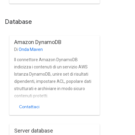
l'inclusione o l'esclusione di pagine, l'analisi
delle Sitemap, nonché la pulizia dei
Database
contenuti in base a regole regex.
Amazon DynamoDB
Di
Onda Maven
Il connettore Amazon DynamoDB
indicizza i contenuti di un servizio AWS
Istanza DynamoDB, unire set di risultati
dipendenti, impostare ACL, popolare dati
strutturati e archiviare in modo sicuro
contenuti protetti.
Contattaci
Server database