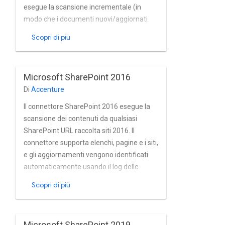
Autenticazione di base, NTLM e Kerberos.
esegue la scansione incrementale (in
modo che i documenti nuovi/aggiornati
vengono indicizzati) utilizzando il log delle
Scopri di più
modifiche di SharePoint timestamp;
recupera gli elenchi di controllo
dell'accesso (ACL) a livello di documento
Microsoft SharePoint 2016
sicurezza; può essere eseguito da
Di
Accenture
qualsiasi macchina con accesso URL;
supporta gli elenchi esterni NTLM, HTTPS
Il connettore SharePoint 2016 esegue la
e BCS; supporta in anticipo meccanismi di
scansione dei contenuti da qualsiasi
legame; funziona senza installare nulla su
SharePoint URL raccolta siti 2016. Il
SharePoint; ha pattern di espressioni
connettore supporta elenchi, pagine e i siti,
regolari per i file da includere / escludere.
e gli aggiornamenti vengono identificati
automaticamente usando il log delle
modifiche di SharePoint.
Scopri di più
Microsoft SharePoint 2019