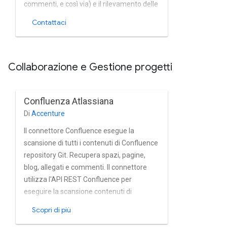
commenti, e così via) e il rilevamento delle
modifiche. Il connettore implementa
Contattaci
l'intero strategia di attraversamento
fornita dall'SDK Google Content
Connector. Utilizza le API Graph e Rest di
Collaborazione e Gestione progetti
Gitlab per eseguire il pull dei contenuti di
Gitlab.
Confluenza Atlassiana
Di
Accenture
Il connettore Confluence esegue la
scansione di tutti i contenuti di Confluence
repository Git. Recupera spazi, pagine,
blog, allegati e commenti. Il connettore
utilizza l'API REST Confluence per
eseguire la scansione contenuti di
Confluence; supporta l'associazione
Scopri di più
anticipata, la scansione incrementale