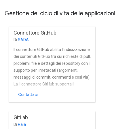
Gestione del ciclo di vita delle applicazioni
Connettore GitHub
Di
SADA
Il connettore GitHub abilita l'indicizzazione
dei contenuti GitHub tra cui richieste di pull,
problemi, file e dettagli dei repository con il
supporto per i metadati (argomenti,
messaggi di commit, commenti e così via).
La Il connettore GitHub supporta il
rilevamento rapido incrementale delle
Contattaci
modifiche. La utilizza le API GraphQL e
REST di GitHub per indicizzare Contenuti
GitHub.
GitLab
Di
Raia