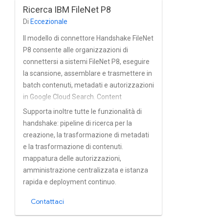
autorizzazioni, nonché installazioni
Ricerca IBM FileNet P8
FirstSpirit basate su Active Directory e altri
Di
Eccezionale
servizi di directory.
Il modello di connettore Handshake FileNet
P8 consente alle organizzazioni di
connettersi a sistemi FileNet P8, eseguire
la scansione, assemblare e trasmettere in
batch contenuti, metadati e autorizzazioni
in Google Cloud Search. Content
(Contenuti) viene nominato utilizzando un
Supporta inoltre tutte le funzionalità di
filtro SQL FileNet P8 nativo. Supporta i
handshake: pipeline di ricerca per la
valori attraversamento incrementale, che
creazione, la trasformazione di metadati
viene eseguito come job pianificati,
e la trasformazione di contenuti.
configurati in l'interfaccia utente di
mappatura delle autorizzazioni,
amministrazione di handshake.
amministrazione centralizzata e istanza
rapida e deployment continuo.
Contattaci