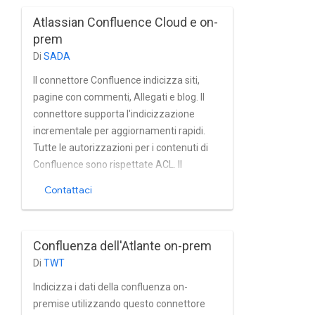
nonché la gestione integrata di utenti e
Atlassian Confluence Cloud e on-
gruppi in Atlassian Confluence come
prem
installazioni Confluence basate su Active
Di
SADA
Directory e altri dei servizi di directory.
Il connettore Confluence indicizza siti,
pagine con commenti, Allegati e blog. Il
connettore supporta l'indicizzazione
incrementale per aggiornamenti rapidi.
Tutte le autorizzazioni per i contenuti di
Confluence sono rispettate ACL. Il
connettore utilizza l'API REST Confluence
Contattaci
e Linguaggio di query CQL Confluence.
Confluenza dell'Atlante on-prem
Di
TWT
Indicizza i dati della confluenza on-
premise utilizzando questo connettore