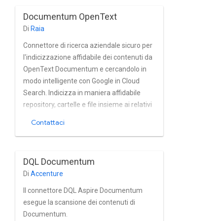
piattaforma, nonché installazioni di
Documentum OpenText
Alfresco One basate su Directory e altri
Di
Raia
servizi di directory.
Connettore di ricerca aziendale sicuro per
l'indicizzazione affidabile dei contenuti da
OpenText Documentum e cercandolo in
modo intelligente con Google in Cloud
Search. Indicizza in maniera affidabile
repository, cartelle e file insieme ai relativi
metadati e proprietà di Documentum
Contattaci
quasi in tempo reale. Il connettore
supporta pienamente la tecnologia la
gestione integrata di utenti e gruppi.
DQL Documentum
Di
Accenture
Il connettore DQL Aspire Documentum
esegue la scansione dei contenuti di
Documentum.