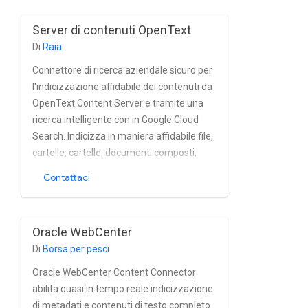
Server di contenuti OpenText
Di
Raia
Connettore di ricerca aziendale sicuro per
l'indicizzazione affidabile dei contenuti da
OpenText Content Server e tramite una
ricerca intelligente con in Google Cloud
Search. Indicizza in maniera affidabile file,
cartelle, cartelle, documenti composti,
notizie, email, volumi, raccolte
Contattaci
classificazioni e molti altri oggetti da
istanze del server dei contenuti quasi in
tempo reale. Il connettore supporta
Oracle WebCenter
pienamente i contenuti OpenText
Di
Borsa per pesci
Gestione integrata di utenti e gruppi nel
server.
Oracle WebCenter Content Connector
abilita quasi in tempo reale indicizzazione
di metadati e contenuti di testo completo.