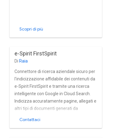
Scopri di più
e-Spirit FirstSpirit
Di
Raia
Connettore di ricerca aziendale sicuro per
l'indicizzazione affidabile dei contenuti da
e-Spirit FirstSpirit e tramite una ricerca
intelligente con Google in Cloud Search.
Indicizza accuratamente pagine, allegati e
altri tipi di documenti generati da
FirstSpirit quasi in tempo reale. La
Contattaci
supporta pienamente l'utente, il gruppo di
applicazioni integrate di e-Spirit e