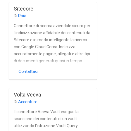
Sitecore
Di
Raia
Connettore di ricerca aziendale sicuro per
l'indicizzazione affidabile dei contenuti da
Sitecore e in modo intelligente la ricerca
con Google Cloud Cerca. Indicizza
accuratamente pagine, allegati e altro tipi
di documenti generati quasi in tempo
reale. Il connettore completamente
Contattaci
supporta il modello di autorizzazione di
Sitecore, nonché l'utente e il gruppo
nell'Active Directory associata.
Volta Veeva
Di
Accenture
Il connettore Veeva Vault esegue la
scansione dei contenuti di un vault
utilizzando l'istruzione Vault Query