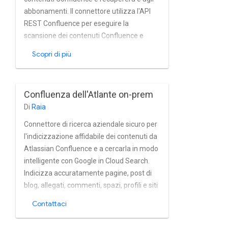
abbonamenti. Il connettore utilizza l'API
REST Confluence per eseguire la
scansione dei contenuti Confluence e
supportare Confluence On-premise e le
Scopri di più
installazioni cloud.
Confluenza dell'Atlante on-prem
Di
Raia
Connettore di ricerca aziendale sicuro per
l'indicizzazione affidabile dei contenuti da
Atlassian Confluence e a cercarla in modo
intelligente con Google in Cloud Search.
Indicizza accuratamente pagine, post di
blog, allegati, commenti, spazi, profili e siti
hub per tag da on-premise Le istanze di
Contattaci
Confluence quasi in tempo reale. Il
connettore supporta completamente