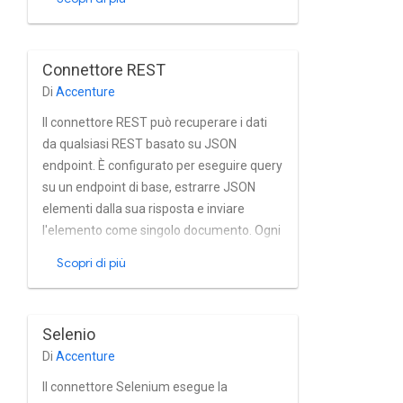
e utilizza i metodi Get o MGet
Elasticsearch per il recupero dei contenuti.
Connettore REST
Di
Accenture
Il connettore REST può recuperare i dati
da qualsiasi REST basato su JSON
endpoint. È configurato per eseguire query
su un endpoint di base, estrarre JSON
elementi dalla sua risposta e inviare
l'elemento come singolo documento. Ogni
entità estratta può essere arricchita con
Scopri di più
più metadati dallo stesso endpoint o
persino per cercare più contenuti in modo
ricorsivo in base a ciascuna entità.
Selenio
Supporta snapshot e non basati su
Di
Accenture
snapshot incrementali e la gerarchia dei
documenti.
Il connettore Selenium esegue la