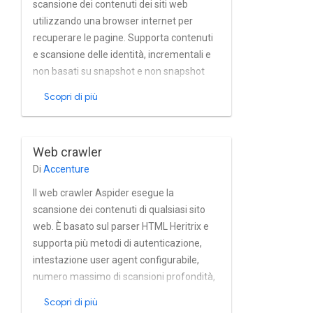
scansione dei contenuti dei siti web
utilizzando una browser internet per
recuperare le pagine. Supporta contenuti
e scansione delle identità, incrementali e
non basati su snapshot e non snapshot
nella gerarchia dei documenti. Evita
Scopri di più
problemi di compatibilità con le
applicazioni come Angular, React e così
via.
Web crawler
Di
Accenture
Il web crawler Aspider esegue la
scansione dei contenuti di qualsiasi sito
web. È basato sul parser HTML Heritrix e
supporta più metodi di autenticazione,
intestazione user agent configurabile,
numero massimo di scansioni profondità,
ambito di scansione flessibile (solo host,
Scopri di più
dominio o altro), norme robot per