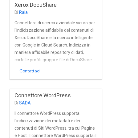
Xerox DocuShare
gestione di utenti e gruppi nell' Active
Di
Raia
Directory.
Connettore di ricerca aziendale sicuro per
l'indicizzazione affidabile dei contenuti di
Xerox DocuShare e la ricerca intelligente
con Google in Cloud Search. Indicizza in
maniera affidabile repository di dati,
cartelle profili, gruppi e file di DocuShare
quasi in tempo reale. La supporta
Contattaci
completamente il gruppo e gli utenti
integrati di Xerox DocuShare gestione dei
dispositivi.
Connettore WordPress
Di
SADA
Il connettore WordPress supporta
l'indicizzazione dei metadati e dei
contenuti di Siti WordPress, tra cui Pagine
e Post. Il connettore WordPress supporta il