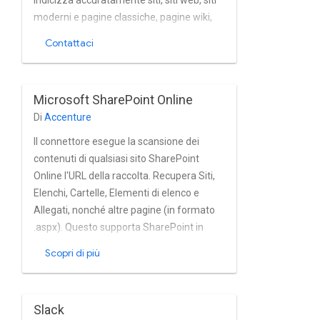
Indicizza accuratamente siti, siti web, siti
moderni e pagine classiche, pagine wiki,
documenti OneNote, elementi elenco,
Contattaci
attività elementi di calendario, allegati e
file da SharePoint Online in quasi in tempo
reale. Il connettore supporta
Microsoft SharePoint Online
completamente Microsoft SharePoint.
Di
Accenture
Gestione integrata di utenti e gruppi online
e Azure Active Directory e anche da
Il connettore esegue la scansione dei
provider OAuth come SiteMinder e Okta.
contenuti di qualsiasi sito SharePoint
La il connettore supporta l'autenticazione
Online l'URL della raccolta. Recupera Siti,
federata e l'unione tenant di Microsoft
Elenchi, Cartelle, Elementi di elenco e
365.
Allegati, nonché altre pagine (in formato
.aspx). Questo supporta SharePoint in
esecuzione nell'offerta Microsoft 365.
Scopri di più
Utilizza l'API REST Sharepoint e consente
la scansione di contenuti e identità, gli
incrementi basati su snapshot e non
Slack
basati su snapshot, nonché per la