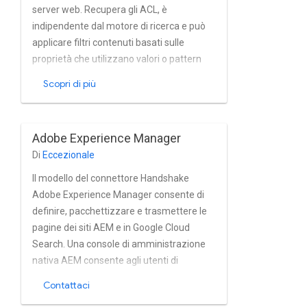
server web. Recupera gli ACL, è
indipendente dal motore di ricerca e può
applicare filtri contenuti basati sulle
proprietà che utilizzano valori o pattern
previsti e filtra le pagine in base agli orari di
Scopri di più
attivazione e disattivazione programmati.
Supporta il recupero dei contenuti
facoltativi e la limitazione della
Adobe Experience Manager
connessione. Può anche recuperare
Di
Eccezionale
oggetti Pagina e Asset.
Il modello del connettore Handshake
Adobe Experience Manager consente di
definire, pacchettizzare e trasmettere le
pagine dei siti AEM e in Google Cloud
Search. Una console di amministrazione
nativa AEM consente agli utenti di
selezionare i nodi per l'indicizzazione,
Contattaci
escludere i campi, definire gli elementi del