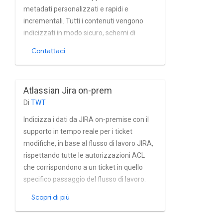
metadati personalizzati e rapidi e
incrementali. Tutti i contenuti vengono
indicizzati in modo sicuro, schemi di
autorizzazione a livello di progetto e
Contattaci
problema. Il connettore utilizza un plug-in
personalizzato sviluppato da SADA per
raccogliere l'accesso in modo più
Atlassian Jira on-prem
efficiente. informazioni di controllo.
Di
TWT
Supporta directory di terze parti o la
gestione integrata di utenti e gruppi.
Indicizza i dati da JIRA on-premise con il
supporto in tempo reale per i ticket
modifiche, in base al flusso di lavoro JIRA,
rispettando tutte le autorizzazioni ACL
che corrispondono a un ticket in quello
specifico passaggio del flusso di lavoro.
Aiuta a Scopri tutte le informazioni nei
Scopri di più
tuoi ticket