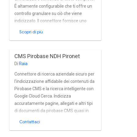
È altamente configurabile che ti offre un
controllo granulare su ciò che viene
indicizzato. Il connettore fornisce uno
strumento per la creazione di schemi e
Scopri di più
una pagina dei risultati pronta all'uso che
abilita a fronte dell'indice di Google Cloud
Search direttamente dai contenuti
CMS Pirobase NDH Pironet
WebCenter.
Di
Raia
Connettore di ricerca aziendale sicuro per
l'indicizzazione affidabile dei contenuti da
Pirobase CMS e la ricerca intelligente con
Google Cloud Cerca. Indicizza
accuratamente pagine, allegati e altri tipi
di documenti da pirobase CMS quasi in
tempo reale. Il connettore supporta
Contattaci
completamente il CMS Pirobase la
gestione integrata di utenti e gruppi.