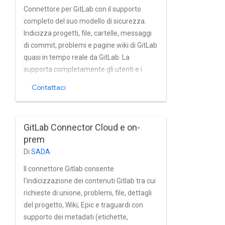
Connettore per GitLab con il supporto
completo del suo modello di sicurezza.
Indicizza progetti, file, cartelle, messaggi
di commit, problemi e pagine wiki di GitLab
quasi in tempo reale da GitLab. La
supporta completamente gli utenti e i
gruppi integrati in GitLab gestione dei
Contattaci
dispositivi. Connettore di ricerca Raytion di
sesta generazione.
GitLab Connector Cloud e on-
prem
Di
SADA
Il connettore Gitlab consente
l'indicizzazione dei contenuti Gitlab tra cui
richieste di unione, problemi, file, dettagli
del progetto, Wiki, Epic e traguardi con
supporto dei metadati (etichette,