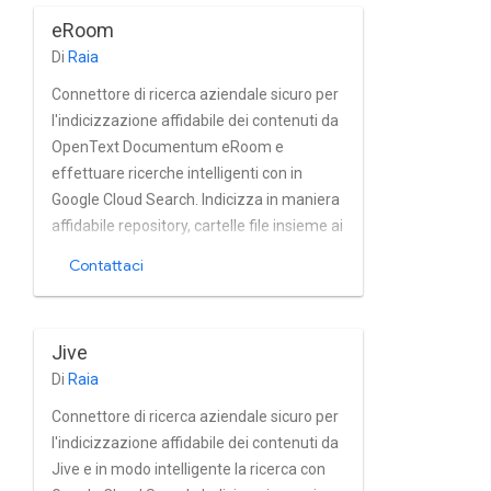
eRoom
Di
Raia
Connettore di ricerca aziendale sicuro per
l'indicizzazione affidabile dei contenuti da
OpenText Documentum eRoom e
effettuare ricerche intelligenti con in
Google Cloud Search. Indicizza in maniera
affidabile repository, cartelle file insieme ai
relativi metadati e proprietà di
Contattaci
Documentum eRoom quasi in tempo
reale. Il connettore supporta
completamente OpenText Gestione
Jive
integrata di utenti e gruppi di
Di
Raia
Documentum eRoom.
Connettore di ricerca aziendale sicuro per
l'indicizzazione affidabile dei contenuti da
Jive e in modo intelligente la ricerca con