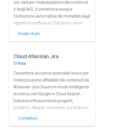
con dati per l'indicizzazione dei contenuti
e degli ACL. Il connettore esegue
l'estrazione automatica dei metadati dagli
oggetti di confluenza. Dal giorno viene
sviluppato come plug-in Confluence e
Scopri di più
reagisce attiva e abilita l'indicizzazione in
tempo reale. Usato da molti clienti
Cloud Atlassian Jira
Di
Raia
Connettore di ricerca aziendale sicuro per
l'indicizzazione affidabile dei contenuti da
Atlassian Jira Cloud e in modo intelligente
la ricerca con Google in Cloud Search.
Indicizza efficacemente progetti,
problemi, allegati, commenti, log di lavoro,
cronologie dei problemi, link e profili di Jira
Contattaci
Cloud quasi in tempo reale. Il connettore
supporta completamente Atlassian Jira