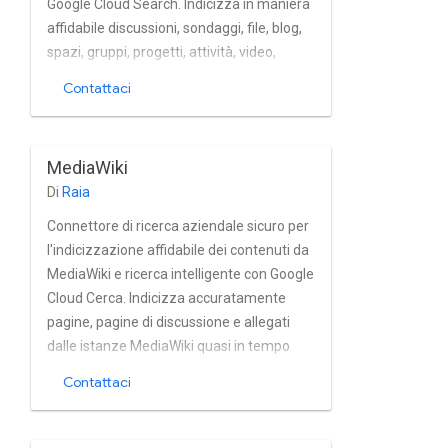
Google Cloud Search. Indicizza in maniera
affidabile discussioni, sondaggi, file, blog,
spazi, gruppi, progetti, attività, video,
messaggi, idee, profili di stato da istanze
Contattaci
Jive on-premise e nel cloud quasi in tempo
reale. Il connettore supporta pienamente
lo standard utente integrato di Jive e la
MediaWiki
gestione dei gruppi e supporta
Di
Raia
l'autenticazione nativa di Jive OAuth e
l'autenticazione di base.
Connettore di ricerca aziendale sicuro per
l'indicizzazione affidabile dei contenuti da
MediaWiki e ricerca intelligente con Google
Cloud Cerca. Indicizza accuratamente
pagine, pagine di discussione e allegati
dalle istanze MediaWiki quasi in tempo
reale. Il connettore completamente
Contattaci
supporta il modello di autorizzazione
integrato di MediaWiki e MediaWiki di
archiviazione basate su Active Directory e