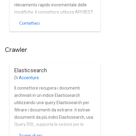
rilevamento rapido incrementale delle
modifiche. Il connettore utilizza API REST
WordPress per indicizzare i contenuti di
Contattaci
WordPress.
Crawler
Elasticsearch
Di
Accenture
Il connettore recupera i documenti
archiviati in un indice Elasticsearch
utilizzando una query Elasticsearch per
filtrare i documenti da estrarre. it estrae
documenti da più indici Elasticsearch, usa
Query DSL, supporta le sezioni per le
query, le opzioni di base e la firma AWS V4
Scopri di più