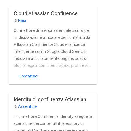
HTTP e HTTPS; recupera gli ACL; ed è
indipendente dal motore di ricerca.
Cloud Atlassian Confluence
Di
Raia
Connettore di ricerca aziendale sicuro per
l'indicizzazione affidabile dei contenuti da
Atlassian Confluence Cloud e la ricerca
intelligente con in Google Cloud Search.
Indicizza accuratamente pagine, post di
blog, allegati, commenti, spazi, profili e siti
hub per i tag le istanze Confluence Cloud
Contattaci
quasi in tempo reale. Il connettore
completamente supporta l'utente e il
gruppo integrati di Atlassian Confluence
Identità di confluenza Atlassian
Cloud gestione dei dispositivi.
Di
Accenture
Il connettore Confluence Identity esegue la
scansione dei contenuti il repository di
contenuti Confluence e recupererà e agli