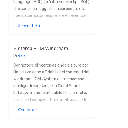
Language (VQL) (un'istruzione di tipo SQL)
che specifica l'oggetto su cui eseguire la
query, i campi da recuperare ed eventuali
filtri facoltativi da applicare.
Scopri di più
Sistema ECM Windream
Di
Raia
Connettore di ricerca aziendale sicuro per
l'indicizzazione affidabile dei contenuti dal
windream ECM-System e dalle ricerche
intelligenti con Google in Cloud Search.
Indicizza in modo affidabile file e cartelle,
tra cui set completi di metadati associati
da windream ECM-System in quasi in
Contattaci
tempo reale. Il connettore supporta
pienamente la tecnologia windream ECM-
System modello di autorizzazione e la