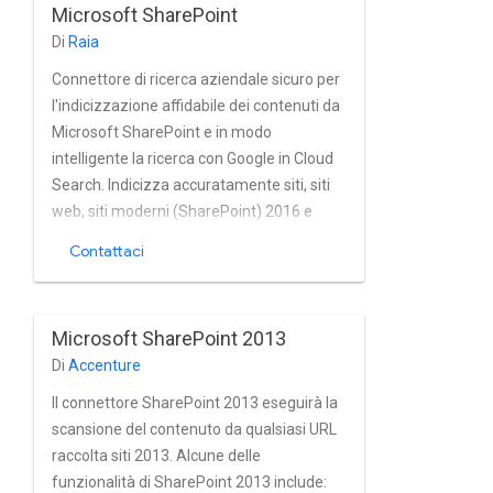
Microsoft SharePoint
altre i servizi di machine learning.
Di
Raia
Connettore di ricerca aziendale sicuro per
l'indicizzazione affidabile dei contenuti da
Microsoft SharePoint e in modo
intelligente la ricerca con Google in Cloud
Search. Indicizza accuratamente siti, siti
web, siti moderni (SharePoint) 2016 e
successivi) e pagine classiche, pagine wiki,
Contattaci
documenti OneNote, elencare elementi,
attività, elementi di calendario, allegati e
file da SharePoint le istanze on-premise
Microsoft SharePoint 2013
quasi in tempo reale. Il connettore
Di
Accenture
supporta completamente il gruppo e gli
utenti integrati di Microsoft SharePoint
Il connettore SharePoint 2013 eseguirà la
così come Active Directory e i provider
scansione del contenuto da qualsiasi URL
OAuth come SiteMinder e Okta. Il
raccolta siti 2013. Alcune delle
connettore include il supporto per
funzionalità di SharePoint 2013 include: