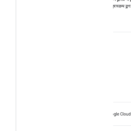
Google Workspace Developers
গুগল ক্লাসরুম ব্লগ
ব্লগ পড়ুন
ডেভেলপারদের জন্য Google Workspace
প্ল্যাটফর্ম ওভারভিউ
বিকাশকারী পণ্য
রিলিজ নোট
বিকাশকারী সমর্থন
সেবা পাবার শর্ত
Android
Chrome
Firebase
Google Cloud