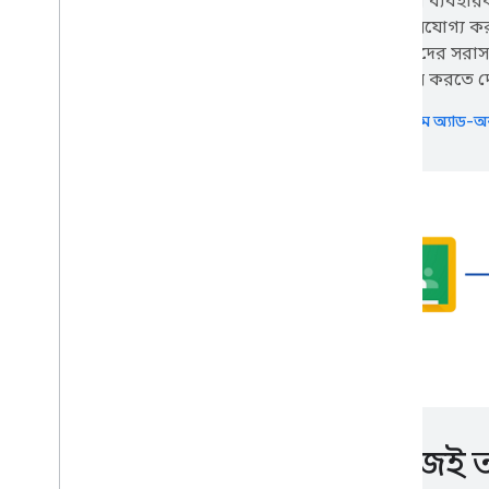
আপনার ব্যবহারকার
অ্যাক্সেসযোগ্য 
প্রসারিত
,
স্বয়ংক্রিয় এবং ভাগ
শিক্ষার্থীদের সর
ওভারভিউ
অ্যাক্সেস করতে দ
অ্যাড-অন
ক্লাসরুম অ্যাড
Apps Script
চ্যাট অ্যাপস
ড্রাইভ অ্যাপ
মার্কেটপ্লেস
রিলিজ নোট
সাম্প্রতিক পণ্য পরিবর্তন
রিলিজ নোটের সূচক
যোগাযোগ রেখো
আমাদের নিউজলেটার সদস্যতা
বিকাশকারী প্রিভিউ প্রোগ্রামে যোগ দিন
আমাদের You
Tube চ্যানেল অন্বেষণ
,
সহজেই আ
আমাদের You
Tube চ্যানেল অন্বেষণ
Google Workspace-এর সাথে পার্টনার