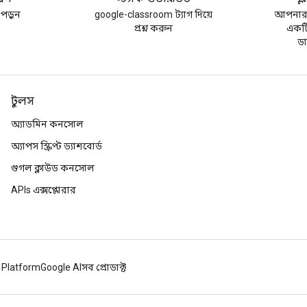
 পড়ুন
google-classroom ট্যাগ দিয়ে
আপনার 
প্রশ্ন করুন
একটি 
ড
টুলস
অ্যাডমিন কনসোল
অ্যাপস স্ক্রিপ্ট ড্যাশবোর্ড
গুগল ক্লাউড কনসোল
APIs এক্সপ্লোরার
 Platform
Google AI
সব প্রোডাক্ট