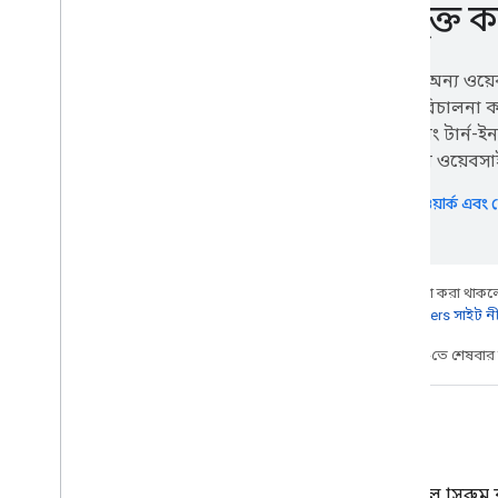
সংযুক্ত 
Google Developers ইভেন্টে যোগ দিন
আপনি অন্য ওয়েবসা
এবং পরিচালনা কর
গ্রেড এবং টার্ন-ই
আপনার ওয়েবসাইট
কোর্সওয়ার্ক এবং
অন্য কিছু উল্লেখ না করা থাকলে,
Google Developers সাইট ন
2025-04-16 UTC-তে শেষবা
ব্লগ
গুগল ক্লাসরুম ব