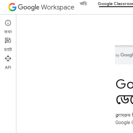
বাড়ি
Google Classro
Workspace
Google Classroom
তথ্য
ওভারভিউ
নির্দেশিকা
রেফারেন্স
সমর্থন
চ্যাট
API
বাড়ি
Go
বিকাশকারী পণ্য
শুরু করুন
ডে
এআই দিয়ে তৈরি করুন
,
এআই দিয়ে তৈরি
করুন
এটা এখন চেষ্টা কর
ক্লাসরুম
এজেন্ট টুল এবং এপিআই-এর জন্য গুগল
ওয়ার্কস্পেসের প্রমিত মডেল
Google 