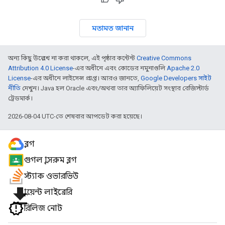
মতামত জানান
অন্য কিছু উল্লেখ না করা থাকলে, এই পৃষ্ঠার কন্টেন্ট
Creative Commons
Attribution 4.0 License
-এর অধীনে এবং কোডের নমুনাগুলি
Apache 2.0
License
-এর অধীনে লাইসেন্স প্রাপ্ত। আরও জানতে,
Google Developers সাইট
নীতি
দেখুন। Java হল Oracle এবং/অথবা তার অ্যাফিলিয়েট সংস্থার রেজিস্টার্ড
ট্রেডমার্ক।
2026-08-04 UTC-তে শেষবার আপডেট করা হয়েছে।
ব্লগ
গুগল ক্লাসরুম ব্লগ
স্ট্যাক ওভারভিউ
file_download
ক্লায়েন্ট লাইব্রেরি
রিলিজ নোট