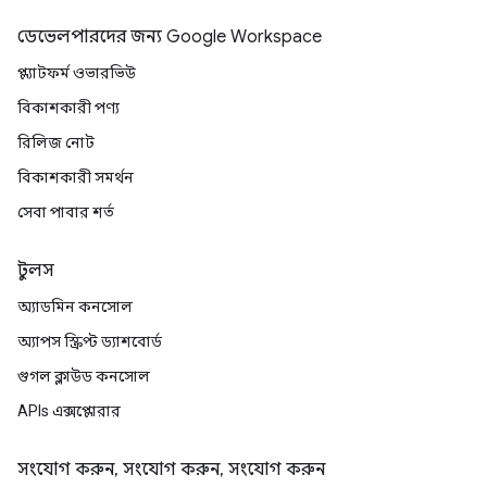
ডেভেলপারদের জন্য Google Workspace
প্ল্যাটফর্ম ওভারভিউ
বিকাশকারী পণ্য
রিলিজ নোট
বিকাশকারী সমর্থন
সেবা পাবার শর্ত
টুলস
অ্যাডমিন কনসোল
অ্যাপস স্ক্রিপ্ট ড্যাশবোর্ড
গুগল ক্লাউড কনসোল
APIs এক্সপ্লোরার
সংযোগ করুন, সংযোগ করুন, সংযোগ করুন