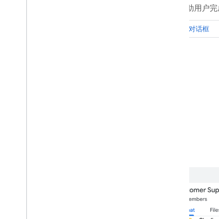
话框帮助用户完
扩展、自动化和分享
概览
设置对话框
插件
Apps Script
聊天应用
推动应用业务增长
Marketplace
版本说明
近期产品更改
版本说明索引
了解最新信息
订阅我们的简报
加入开发者预览版计划
探索我们的 You
Tube 频道
与 Google Workspace 合作
参加 Google Developers 活动