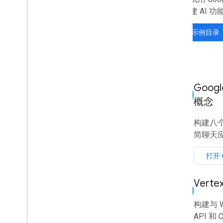
台等构建 AI 功
探索示例目录
Goog
smart_toy
概念
构建八个
简聊天
打开 
Verte
smart_toy
构建与 W
API 和