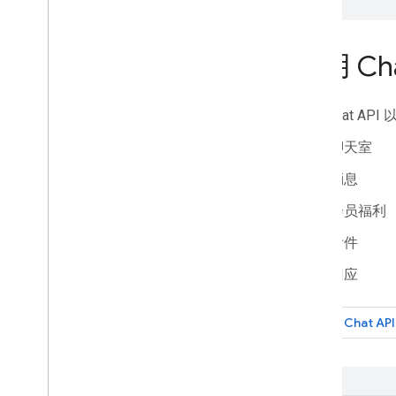
调用 Cha
使用 Chat AP
聊天室
消息
会员福利
附件
回应
调用 Chat API