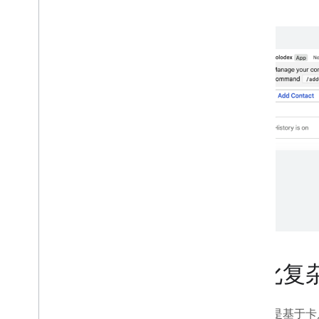
管理控制台
Cloud Search
Gmail
Google Calendar
Google Chat
Google Classroom
Google Docs
Google Drive
Google Forms
Google Keep
Google Meet
Google Sheets
Google Sites
Google Slides
Google Tasks
简化复
Google 保险柜
订阅 Google Workspace 活动
对话框是基于卡