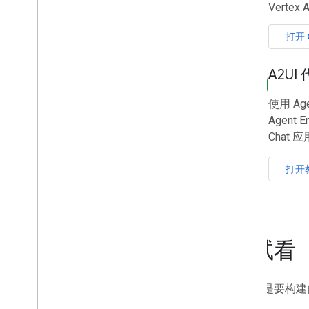
Vertex
打开 
A2U
smart_toy
使用 Agen
Agent 
Chat 
打开
试试看
无论您是要构建