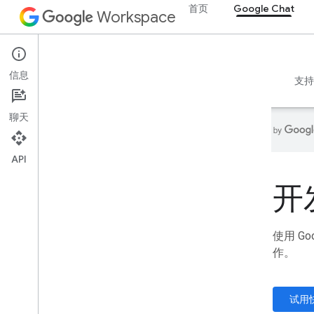
首页
Google Chat
Workspace
Google Chat
信息
概览
指南
参考文档
MCP 服务器
示例
支持
聊天
API
首页
开发
开发者产品
开始使用
Build with AI
使用 G
立即尝试
作。
Google Workspace 智能体工具和 API
的标准化模型
试用
Google Workspace 应用