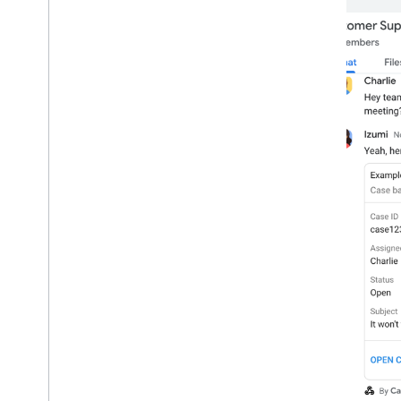
Explora nuestro canal de You
Tube
Asóciate con Google Workspace
Asiste a eventos de Google Developers