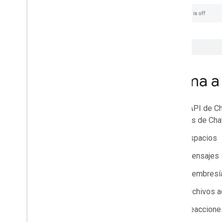
Llama a
Usa la API de Ch
recursos de Chat
Espacios
Mensajes
Membresí
Archivos a
Reaccione