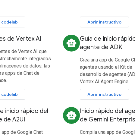
r codelab
Abrir instructivo
s de Vertex AI
Guía de inicio rápid
smart_toy
agente de ADK
entes de Vertex AI que
strechamente integrados
Crea una app de Google C
almacenes de datos, las
agentes usando el Kit de
as apps de Chat de
desarrollo de agentes (AD
ce.
Vertex AI Agent Engine.
r codelab
Abrir instructivo
e inicio rápido del
Inicio rápido del ag
smart_toy
e de A2UI
de Gemini Enterpri
a app de Google Chat
Compila una app de Googl