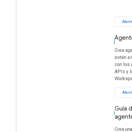
Abri
Agente
smart_toy
Crea ag
estén e
con los 
APIs y l
Workspa
Abri
Guía d
smart_toy
agent
Crea un