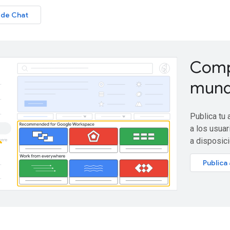
I de Chat
Compa
mun
Publica tu
a los usua
a disposic
Publica