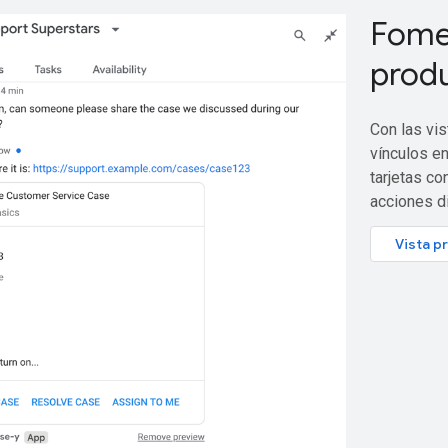
Fomen
produ
Con las vi
vínculos en
tarjetas co
acciones d
Vista p