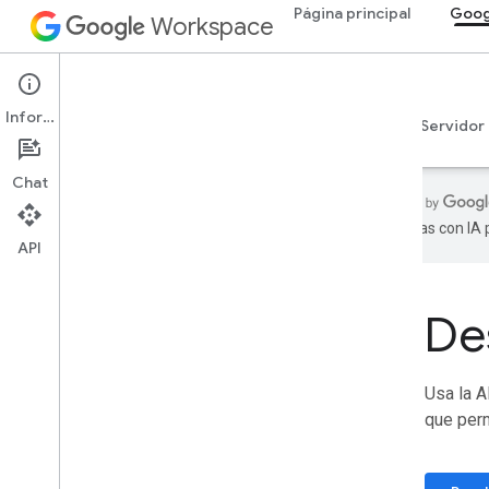
Página principal
Goog
Workspace
Google Chat
Información
Descripción general
Guías
Referencia
Servidor
Chat
realizadas con IA
API
Página principal
Productos para desarrolladores
De
Comenzar
Compila con IA
Probar ahora
Usa la A
Modelo estandarizado de Google
que perm
Workspace para herramientas de
agentes y APIs