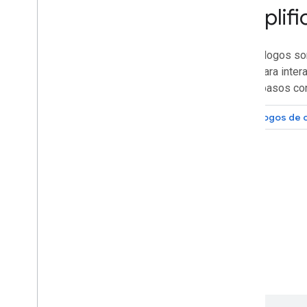
Workspace
Simplifi
Extiende
,
automatiza y comparte
Los diálogos so
Descripción general
abren para inter
Complementos
varios pasos co
Apps Script
Apps de chat
Diálogos de 
Generar instalaciones de aplicaciones
Marketplace
Notas de la versión
Cambios recientes en el producto
Índice de notas de la versión
Mantente informado
Suscribirte a nuestro boletín
informativo
Únete al Programa de versión preliminar
para desarrolladores