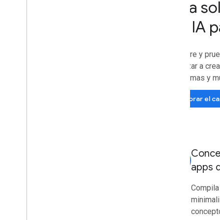
Crea so
por IA 
Descubre y prue
comenzar a crea
plataformas y m
Explorar el c
Concep
smart_toy
apps 
Compila
minimali
concepto