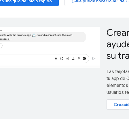
a una guía de inicio rápido
¿Qué puede hacer la API de C
Crear
ayude
su tr
Las tarjeta
tu app de C
elementos 
usuarios r
Creació