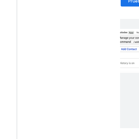
Prueb
Apps de Google Workspace
Consola admin
.
Cloud Search
Gmail
Google Calendar
Google Chat
Google Classroom
Google Docs
Google Drive
Google Forms
Google Keep
Google Meet
Google Sheets
Google Sites
Google Slides
Google Tasks
Google Vault
Suscríbete a los eventos de Google