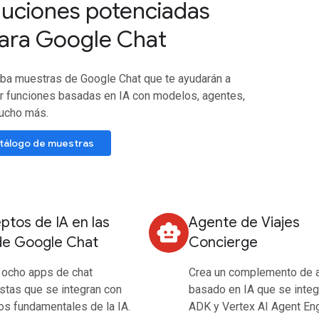
luciones potenciadas
para Google Chat
ba muestras de Google Chat que te ayudarán a
r funciones basadas en IA con modelos, agentes,
ucho más.
atálogo de muestras
tos de IA en las
Agente de Viajes
smart_toy
de Google Chat
Concierge
 ocho apps de chat
Crea un complemento de 
stas que se integran con
basado en IA que se integ
s fundamentales de la IA.
ADK y Vertex AI Agent Eng