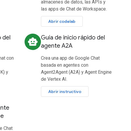
almacenes de datos, las APIs y
las apps de Chat de Workspace.
Abrir codelab
o del
Guía de inicio rápido del
smart_toy
agente A2A
hat con
Crea una app de Google Chat
basada en agentes con
K) y
Agent2Agent (A2A) y Agent Engine
de Vertex AI.
Abrir instructivo
ente
se
e Chat