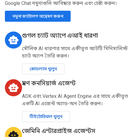
Google Chat নমুনাগুলি আবিষ্কার করুন এবং চেষ্টা করুন।
নমুনা ক্যাটালগ অন্বেষণ করুন
গুগল চ্যাট অ্যাপে এআই ধারণা
smart_toy
মৌলিক AI ধারণার সাথে একীভূত আটটি মিনিমালিস্ট
চ্যাট অ্যাপ তৈরি করুন।
কোডল্যাব খুলুন
ভ্রমণ কনসিয়ার্জ এজেন্ট
smart_toy
ADK এবং Vertex AI Agent Engine এর সাথে একীভূত
একটি AI এজেন্ট অ্যাড-অন তৈরি করুন।
টিউটোরিয়াল খুলুন
জেমিনি এন্টারপ্রাইজ এজেন্টস
smart_toy