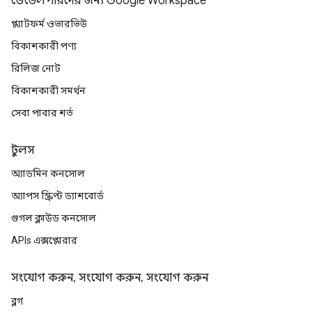
ডেভেলপারদের জন্য Google Workspace
প্ল্যাটফর্ম ওভারভিউ
বিকাশকারী পণ্য
রিলিজ নোট
বিকাশকারী সমর্থন
সেবা পাবার শর্ত
টুলস
অ্যাডমিন কনসোল
অ্যাপস স্ক্রিপ্ট ড্যাশবোর্ড
গুগল ক্লাউড কনসোল
APIs এক্সপ্লোরার
সংযোগ করুন, সংযোগ করুন, সংযোগ করুন
ব্লগ